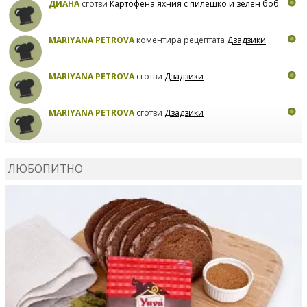
ДИАНА
сготви
Картофена яхния с пилешко и зелен боб
MARIYANA PETROVA
коментира рецептата
Дзадзики
MARIYANA PETROVA
сготви
Дзадзики
MARIYANA PETROVA
сготви
Дзадзики
КАРДАШЕВ
коментира рецептата
Сьомга на фурна
ЛЮБОПИТНО
КАРДАШЕВ
коментира рецептата
Свински ребра с
печени картофи