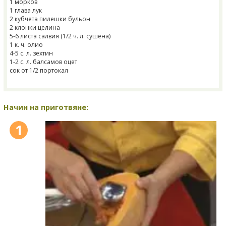
1 морков
1 глава лук
2 кубчета пилешки бульон
2 клонки целина
5-6 листа салвия (1/2 ч. л. сушена)
1 к. ч. олио
4-5 с. л. зехтин
1-2 с. л. балсамов оцет
сок от 1/2 портокал
Начин на приготвяне:
1