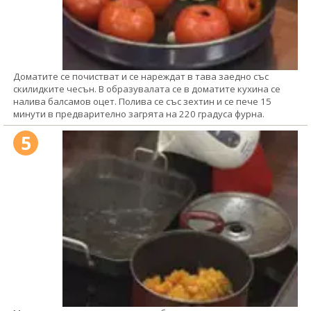
Доматите се почистват и се нареждат в тава заедно със
скилидките чесън. В образувалата се в доматите кухина се
налива балсамов оцет. Полива се със зехтин и се пече 15
минути в предварително загрята на 220 градуса фурна.
5