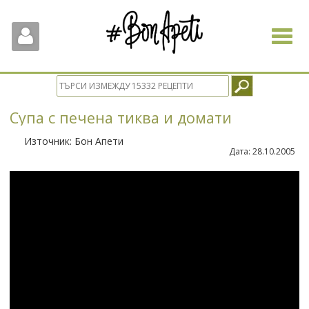
Toggle
navigat
Супа с печена тиква и домати
Източник:
Бон Апети
Дата:
28.10.2005