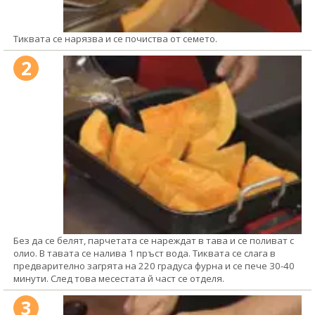
Тиквата се нарязва и се почиства от семето.
2
Без да се белят, парчетата се нареждат в тава и се поливат с
олио. В тавата се налива 1 пръст вода. Тиквата се слага в
предварително загрята на 220 градуса фурна и се пече 30-40
минути. След това месестата й част се отделя.
3