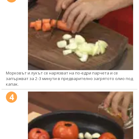
Морковът и лукът се нарязват на по-едри парчета и се
запържват за 2-3 минути в предварително загрятото олио под
капак.
4