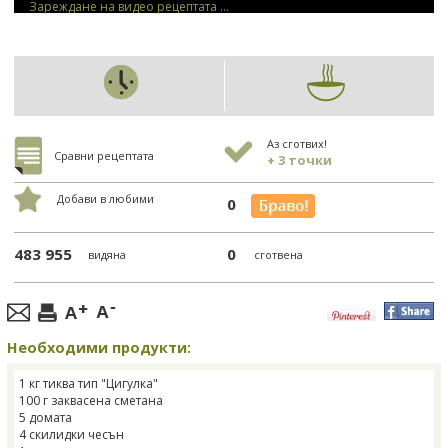
Зареждане на видео рецептата ...
Аз сготвих!
Сравни рецептата
+ 3 точки
Добави в любими
0
483 955
0
видяна
сготвена
Необходими продукти:
1 кг тиква тип "Цигулка"
100 г заквасена сметана
5 домата
4 скилидки чесън