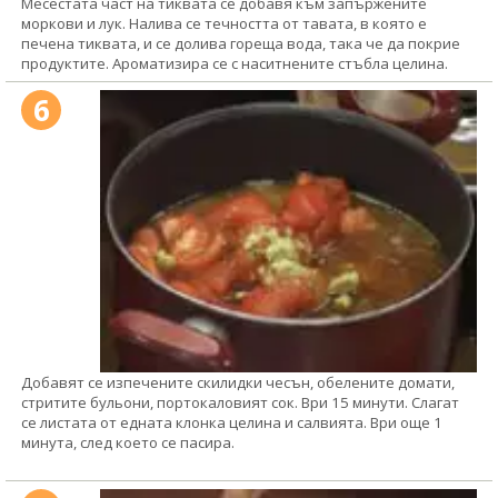
Месестата част на тиквата се добавя към запържените
моркови и лук. Налива се течността от тавата, в която е
печена тиквата, и се долива гореща вода, така че да покрие
продуктите. Ароматизира се с наситнените стъбла целина.
6
Добавят се изпечените скилидки чесън, обелените домати,
стритите бульони, портокаловият сок. Ври 15 минути. Слагат
се листата от едната клонка целина и салвията. Ври още 1
минута, след което се пасира.