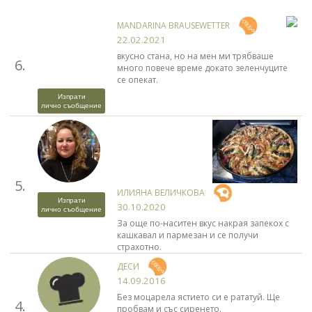
MANDARINA BRAUSEWETTER
22.02.2021
вкусно стана, но на мен ми трябваше
6.
много повече време докато зеленчуците
се опекат.
Изпрати
лично съобщение
5.
ИЛИЯНА ВЕЛИЧКОВА
Изпрати
30.10.2020
лично съобщение
За още по-наситен вкус накрая запекох с
кашкавал и пармезан и се получи
страхотно.
ДЕСИ
14.09.2016
Без моцарела ястието си е рататуй. Ще
4.
пробвам и със сиренето.