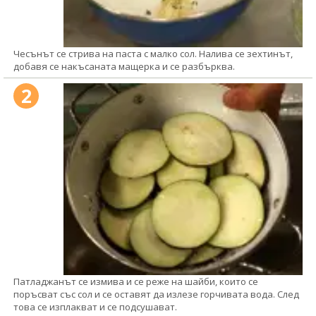
Чесънът се стрива на паста с малко сол. Налива се зехтинът,
добавя се накъсаната мащерка и се разбърква.
2
Патладжанът се измива и се реже на шайби, които се
поръсват със сол и се оставят да излезе горчивата вода. След
това се изплакват и се подсушават.