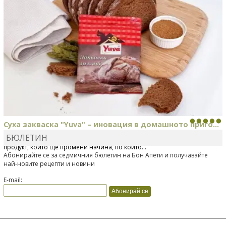
Суха закваска "Yuva" – иновация в домашното приго...
БЮЛЕТИН
Отскоро Лесафр България стартира предлагането на изцяло нов
продукт, който ще промени начина, по който...
Абонирайте се за седмичния бюлетин на Бон Апети и получавайте
най-новите рецепти и новини
E-mail: