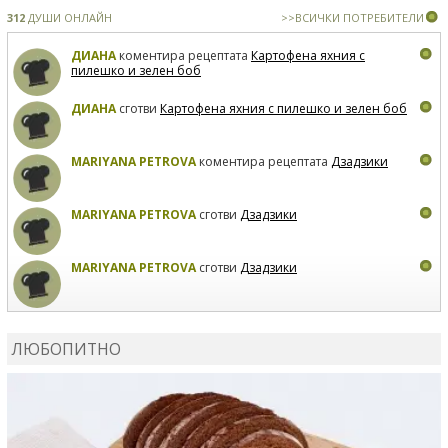
312
ДУШИ ОНЛАЙН
>>ВСИЧКИ ПОТРЕБИТЕЛИ
ДИАНА
коментира рецептата
Картофена яхния с
пилешко и зелен боб
ДИАНА
сготви
Картофена яхния с пилешко и зелен боб
MARIYANA PETROVA
коментира рецептата
Дзадзики
MARIYANA PETROVA
сготви
Дзадзики
MARIYANA PETROVA
сготви
Дзадзики
КАРДАШЕВ
коментира рецептата
Сьомга на фурна
ЛЮБОПИТНО
КАРДАШЕВ
коментира рецептата
Свински ребра с
печени картофи