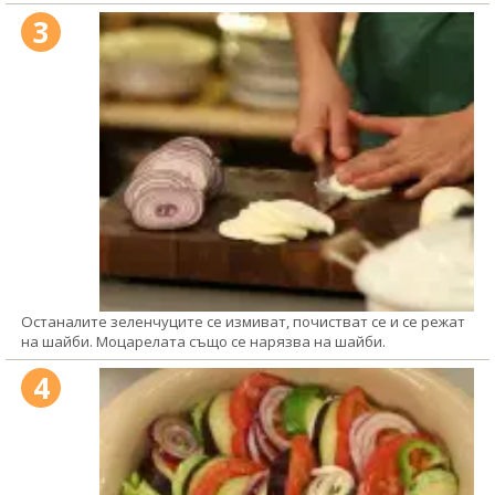
3
Останалите зеленчуците се измиват, почистват се и се режат
на шайби. Моцарелата също се нарязва на шайби.
4