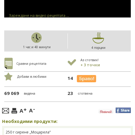
Зареждане на видео рецептата ...
1 час и 40 минути
4 порции
Аз сготвих!
Сравни рецептата
+ 3 точки
Добави в любими
14
69 069
23
видяна
сготвена
Необходими продукти:
250 г сирене „Моцарела“