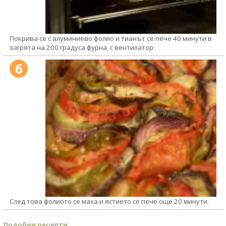
Покрива се с алуминиево фолио и тианът се пече 40 минути в
загрята на 200 градуса фурна, с вентилатор.
6
След това фолиото се маха и ястието се пече още 20 минути.
Подобни рецепти: