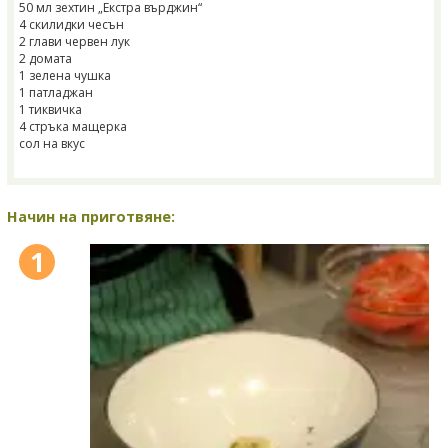
50 мл зехтин „Екстра върджин“
4 скилидки чесън
2 глави червен лук
2 домата
1 зелена чушка
1 патладжан
1 тиквичка
4 стръка мащерка
сол на вкус
Начин на приготвяне:
1