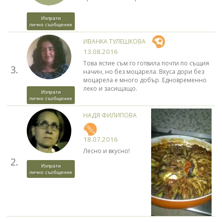
Изпрати
лично съобщение
ИВАНКА ТУЛЕШКОВА
13.08.2016
Това ястие съм го готвила почти по същия
3.
начин, но без моцарела. Вкуса дори без
моцарела е много добър. Едновременно
леко и засищащо.
Изпрати
лично съобщение
НАДЯ ФИЛИПОВА
18.07.2016
Лесно и вкусно!
2.
Изпрати
лично съобщение