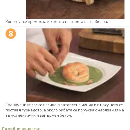
Конецът се премахва и кожата на сьомгата се обелва.
8
Спаначеният сос се излива в затоплена чиния и върху него се
поставя турнедото, а около рибата се поръсва с нарязания на
тънки лентички и запържен бекон.
Подобни рецепти: