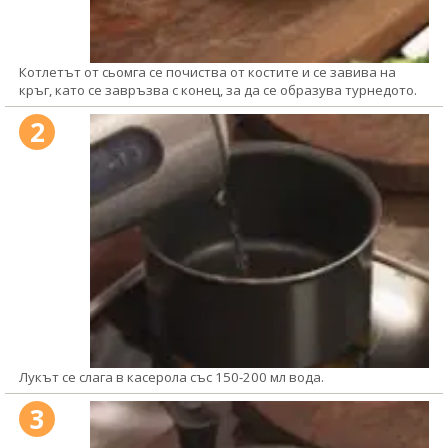
Котлетът от сьомга се почиства от костите и се завива на
кръг, като се завръзва с конец, за да се образува турнедото.
2
Лукът се слага в касерола със 150-200 мл вода.
3