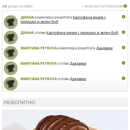
241
ДУШИ ОНЛАЙН
>>ВСИЧКИ ПОТРЕБИТЕЛИ
ДИАНА
коментира рецептата
Картофена яхния с
пилешко и зелен боб
ДИАНА
сготви
Картофена яхния с пилешко и зелен боб
MARIYANA PETROVA
коментира рецептата
Дзадзики
MARIYANA PETROVA
сготви
Дзадзики
MARIYANA PETROVA
сготви
Дзадзики
КАРДАШЕВ
коментира рецептата
Сьомга на фурна
ЛЮБОПИТНО
КАРДАШЕВ
коментира рецептата
Свински ребра с
печени картофи