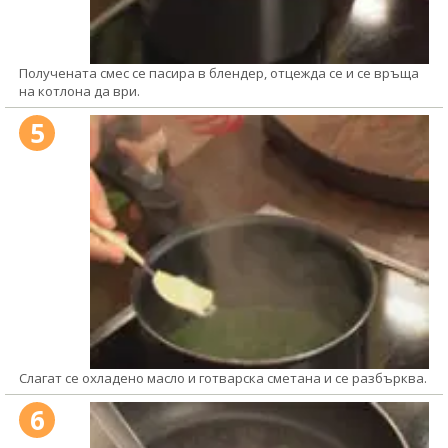
Получената смес се пасира в блендер, отцежда се и се връща
на котлона да ври.
5
Слагат се охладено масло и готварска сметана и се разбърква.
6