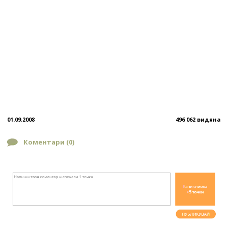
01.09.2008
496 062 видяна
Коментари (
0
)