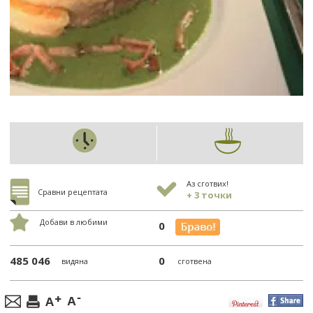
Аз сготвих!
Сравни рецептата
+ 3 точки
Добави в любими
0
485 046
0
видяна
сготвена