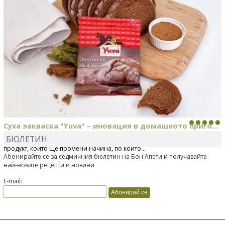
Суха закваска "Yuva" – иновация в домашното приго...
БЮЛЕТИН
Отскоро Лесафр България стартира предлагането на изцяло нов
продукт, който ще промени начина, по който...
Абонирайте се за седмичния бюлетин на Бон Апети и получавайте
най-новите рецепти и новини
E-mail: