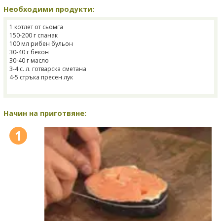
Необходими продукти:
1 котлет от сьомга
150-200 г спанак
100 мл рибен бульон
30-40 г бекон
30-40 г масло
3-4 с. л. готварска сметана
4-5 стръка пресен лук
Начин на приготвяне:
1