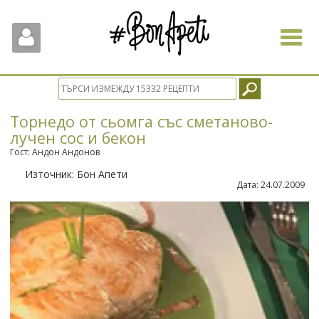
Toggle
navigat
Торнедо от сьомга със сметаново-
лучен сос и бекон
Гост: Андон Андонов
Източник:
Бон Апети
Дата:
24.07.2009