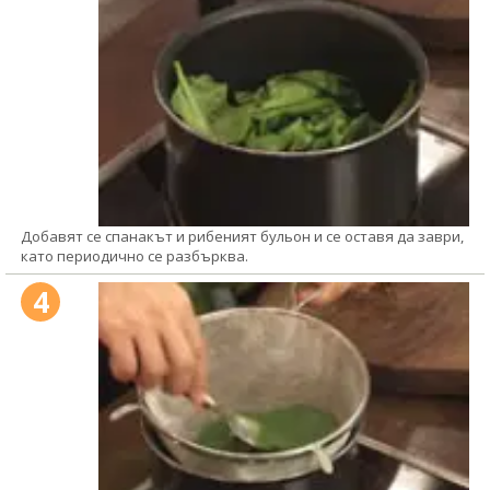
Добавят се спанакът и рибеният бульон и се оставя да заври,
като периодично се разбърква.
4