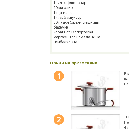
1 с. л. кафява захар
50 мл олио
1 щипка сол
1 ч. л. бакпулвер
50 г ядки (орехи, лешници,
бадеми)
кората от 1/2 портокал
маргарин за намазване на
тимбалчетата
Начин на приготвяне:
1
В 
ка
на
2
Ти
Пе
фу