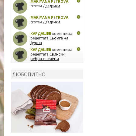
MARIYANA PETROVA
сготви
Дзадзики
MARIYANA PETROVA
сготви
Дзадзики
КАРДАШЕВ
коментира
рецептата
Сьомга на
фурна
КАРДАШЕВ
коментира
рецептата
Свински
ребра с печени
картофи
ВЛАДИМИРА
сготви
Пилешко с бяло вино и
ЛЮБОПИТНО
лимон
MARINA_VITA
коментира рецептата
Киноа със зеленчуци