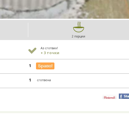
2 порции
Аз сготвих!
+ 3 точки
1
1
сготвена