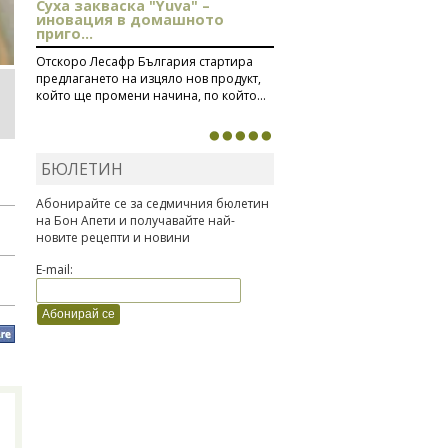
Суха закваска "Yuva" –
иновация в домашното
приго...
Отскоро Лесафр България стартира
предлагането на изцяло нов продукт,
който ще промени начина, по който...
БЮЛЕТИН
Абонирайте се за седмичния бюлетин
на Бон Апети и получавайте най-
новите рецепти и новини
E-mail: