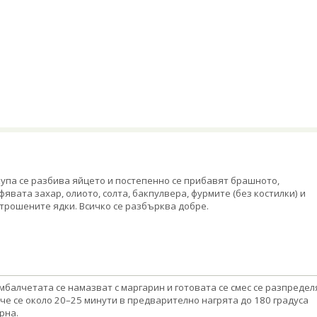
купа се разбива яйцето и постепенно се прибавят брашното,
фявата захар, олиото, солта, бакпулвера, фурмите (без костилки) и
трошените ядки. Всичко се разбърква добре.
мбалчетата се намазват с маргарин и готовата се смес се разпредел
че се около 20–25 минути в предварително нагрята до 180 градуса
рна.