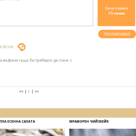
MBUROVA
а мъфини също би трябвало да стане :)
<<
1
>>
И
ПЛА ЕСЕННА САЛАТА
МРАМОРЕН ЧИЙЗКЕЙК