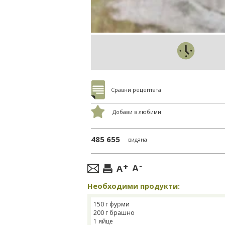
Сравни рецептата
Добави в любими
485 655
видяна
Необходими продукти:
150 г фурми
200 г брашно
1 яйце