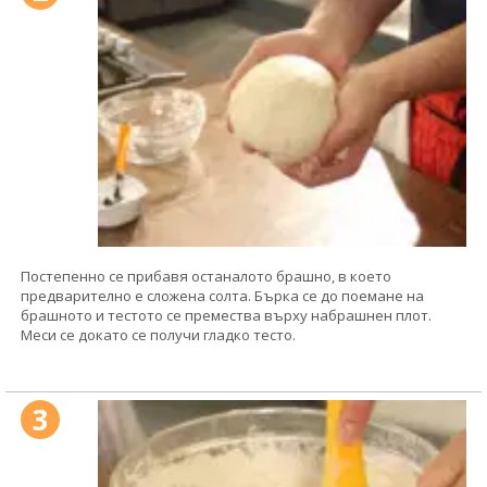
Постепенно се прибавя останалото брашно, в което
предварително е сложена солта. Бърка се до поемане на
брашното и тестото се премества върху набрашнен плот.
Меси се докато се получи гладко тесто.
3