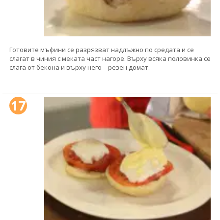
Готовите мъфини се разрязват надлъжно по средата и се
слагат в чиния с меката част нагоре. Върху всяка половинка се
слага от бекона и върху него – резен домат.
17