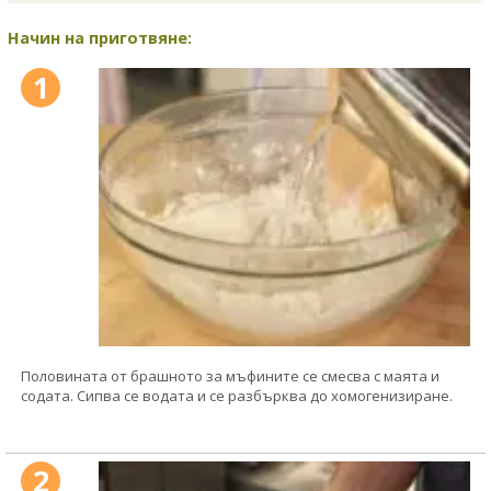
Начин на приготвяне:
1
Половината от брашното за мъфините се смесва с маята и
содата. Сипва се водата и се разбърква до хомогенизиране.
2