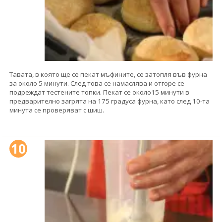
Тавата, в която ще се пекат мъфините, се затопля във фурна
за около 5 минути. След това се намаслява и отгоре се
подреждат тестените топки. Пекат се около15 минути в
предварително загрята на 175 градуса фурна, като след 10-та
минута се проверяват с шиш.
10