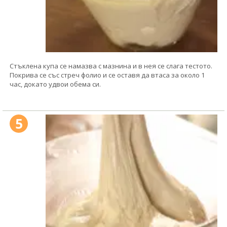
Стъклена купа се намазва с мазнина и в нея се слага тестото.
Покрива се със стреч фолио и се оставя да втаса за около 1
час, докато удвои обема си.
5