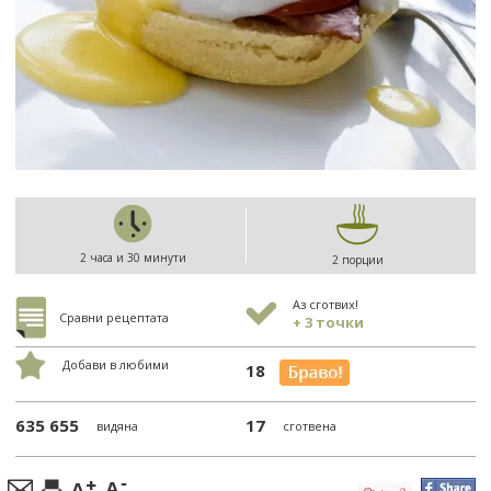
2 часа и 30 минути
2 порции
Аз сготвих!
Сравни рецептата
+ 3 точки
Добави в любими
18
635 655
17
видяна
сготвена