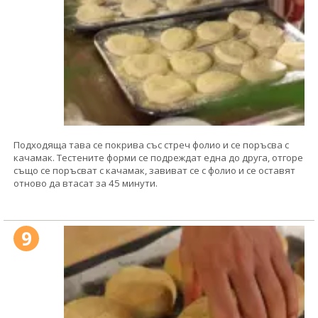
Подходяща тава се покрива със стреч фолио и се поръсва с
качамак. Тестените форми се подреждат една до друга, отгоре
също се поръсват с качамак, завиват се с фолио и се оставят
отново да втасат за 45 минути.
9