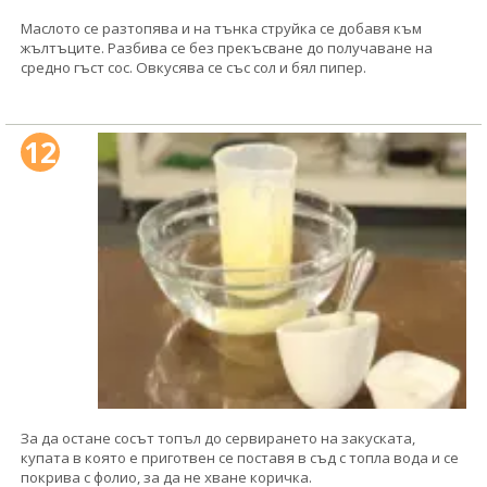
Маслото се разтопява и на тънка струйка се добавя към
жълтъците. Разбива се без прекъсване до получаване на
средно гъст сос. Овкусява се със сол и бял пипер.
12
За да остане сосът топъл до сервирането на закуската,
купата в която е приготвен се поставя в съд с топла вода и се
покрива с фолио, за да не хване коричка.