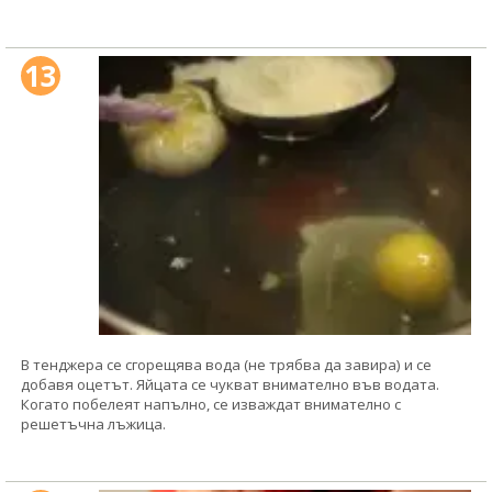
13
В тенджера се сгорещява вода (не трябва да завира) и се
добавя оцетът. Яйцата се чукват внимателно във водата.
Когато побелеят напълно, се изваждат внимателно с
решетъчна лъжица.