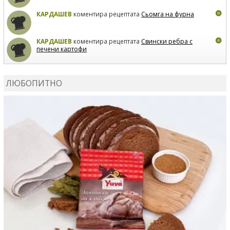
КАРДАШЕВ
коментира рецептата
Сьомга на фурна
КАРДАШЕВ
коментира рецептата
Свински ребра с
печени картофи
ВЛАДИМИРА
сготви
Пилешко с бяло вино и лимон
ЛЮБОПИТНО
MARINA_VITA
коментира рецептата
Киноа със
зеленчуци