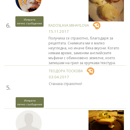
Изпрати
6.
лично съобщение
RADOSLAVA.MIHAYLOVA
15.11.2017
Получиха се страхотно, благодаря за
рецептата. Снимката ми е малко
неугледна, но иначе бяха вкусни. Когато
нямам време, заменям английските
мъфини с обикновено земелче, което
запишам на грил за хрупкава текстура.
ТЕОДОРА ТОСКОВА
03.04.2017
Станаха страхотно!
5.
Изпрати
лично съобщение