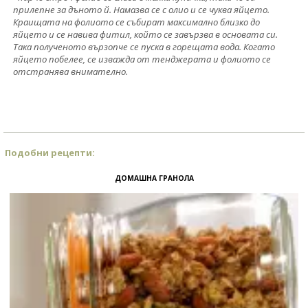
прилепне за дъното й. Намазва се с олио и се чуква яйцето.
Краищата на фолиото се събират максимално близко до
яйцето и се навива фитил, който се завързва в основата си.
Така полученото вързопче се пуска в горещата вода. Когато
яйцето побелее, се изважда от тенджерата и фолиото се
отстранява внимателно.
Подобни рецепти:
ДОМАШНА ГРАНОЛА