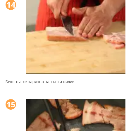
14
Беконът се нарязва на тънки филии.
15