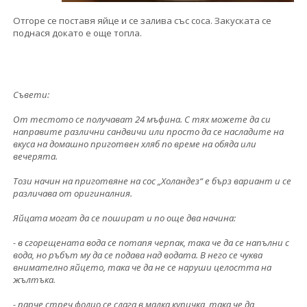
Отгоре се поставя яйце и се залива със соса. Закуската се
поднася докато е още топла.
Съвети:
От тестото се получават 24 мъфина. С тях можете да си
направите различни сандвичи или просто да се насладите на
вкуса на домашно приготвен хляб по време на обяда или
вечерята.
Този начин на приготвяне на сос „Холандез“ е бърз вариант и се
различава от оригиналния.
Яйцата могат да се пошират и по още два начина:
- в сгорещената вода се потапя черпак, така че да се напълни с
вода, но ръбът му да се подава над водата. В него се чуква
внимателно яйцето, така че да не се наруши целостта на
жълтъка.
- парче стреч фолио се слага в малка купичка, така че да