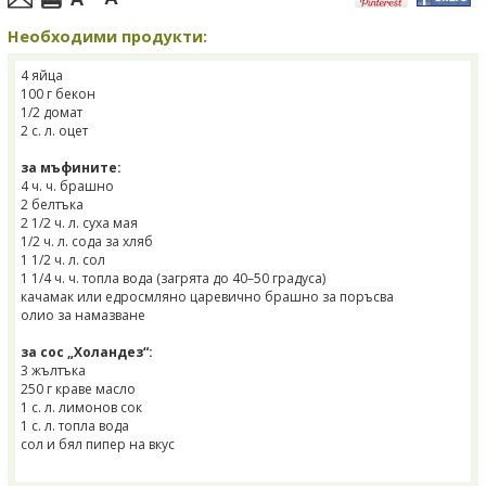
Необходими продукти:
4 яйца
100 г бекон
1/2 домат
2 с. л. оцет
за мъфините:
4 ч. ч. брашно
2 белтъка
2 1/2 ч. л. суха мая
1/2 ч. л. сода за хляб
1 1/2 ч. л. сол
1 1/4 ч. ч. топла вода (загрята до 40–50 градуса)
качамак или едросмляно царевично брашно за поръсва
олио за намазване
за сос „Холандез“:
3 жълтъка
250 г краве масло
1 с. л. лимонов сок
1 с. л. топла вода
сол и бял пипер на вкус