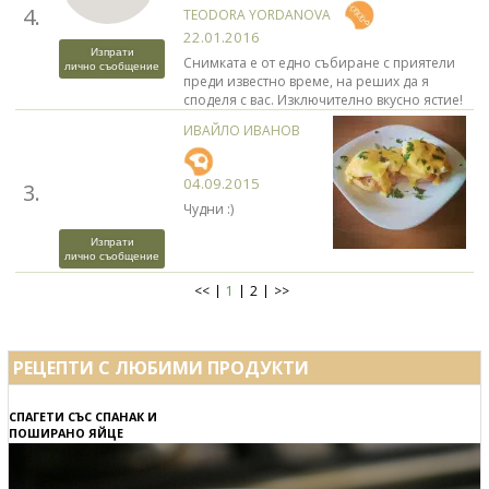
4.
TEODORA YORDANOVA
22.01.2016
Изпрати
Снимката е от едно събиране с приятели
лично съобщение
преди известно време, на реших да я
споделя с вас. Изключително вкусно ястие!
ИВАЙЛО ИВАНОВ
04.09.2015
3.
Чудни :)
Изпрати
лично съобщение
<<
1
2
>>
РЕЦЕПТИ С ЛЮБИМИ ПРОДУКТИ
СПАГЕТИ СЪС СПАНАК И
ПОШИРАНО ЯЙЦЕ