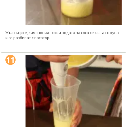
Жълтъците, лимоновият сок и водата за соса се слагат в купа
и се разбиват с пасатор.
11