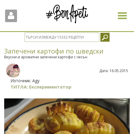
Toggle
navigat
Запечени картофи по шведски
Вкусни и ароматни запечени картофи с чесън
Дата:
16.05.2015
Източник:
Agy
ТИТЛА: Експериментатор