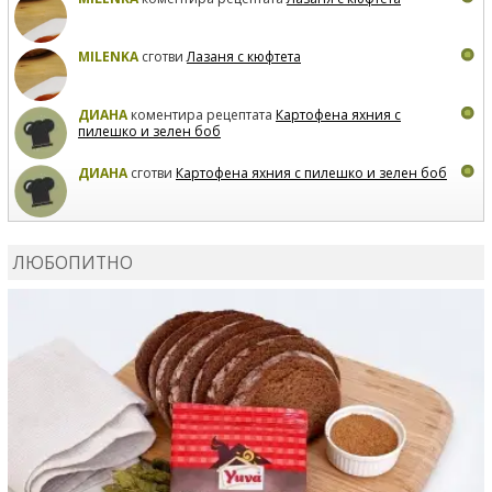
MILENKA
сготви
Лазаня с кюфтета
ДИАНА
коментира рецептата
Картофена яхния с
пилешко и зелен боб
ДИАНА
сготви
Картофена яхния с пилешко и зелен боб
MARIYANA PETROVA
коментира рецептата
Дзадзики
ЛЮБОПИТНО
MARIYANA PETROVA
сготви
Дзадзики