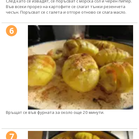
След като се извадят, се поръсват с морска сол и черен пипер.
Във всеки прорез на картофите се слагат тънки резенчета
чесън. Поръсват се с галета и отгоре отново се слага масло.
6
Връщат се във фурната за около още 20 минути.
7