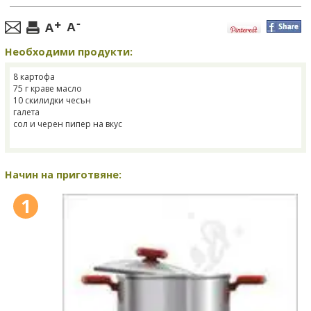
Необходими продукти:
8 картофа
75 г краве масло
10 скилидки чесън
галета
сол и черен пипер на вкус
Начин на приготвяне:
1