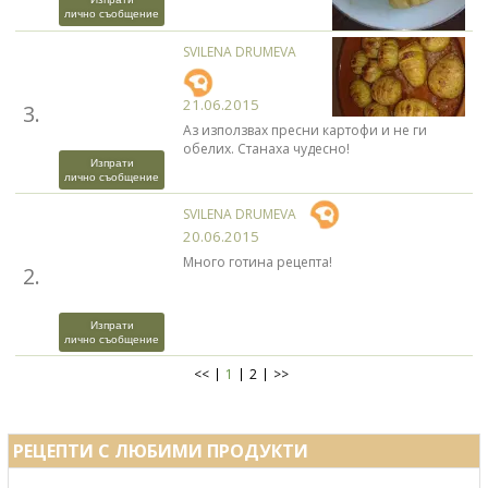
лично съобщение
SVILENA DRUMEVA
21.06.2015
3.
Аз използвах пресни картофи и не ги
обелих. Станаха чудесно!
Изпрати
лично съобщение
SVILENA DRUMEVA
20.06.2015
Много готина рецепта!
2.
Изпрати
лично съобщение
<<
1
2
>>
РЕЦЕПТИ С ЛЮБИМИ ПРОДУКТИ