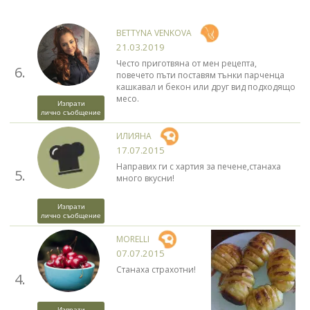
BETTYNA VENKOVA
21.03.2019
Често приготвяна от мен рецепта,
6.
повечето пъти поставям тънки парченца
кашкавал и бекон или друг вид подходящо
месо.
Изпрати
лично съобщение
ИЛИЯНА
17.07.2015
Направих ги с хартия за печене,станаха
5.
много вкусни!
Изпрати
лично съобщение
MORELLI
07.07.2015
Станаха страхотни!
4.
Изпрати