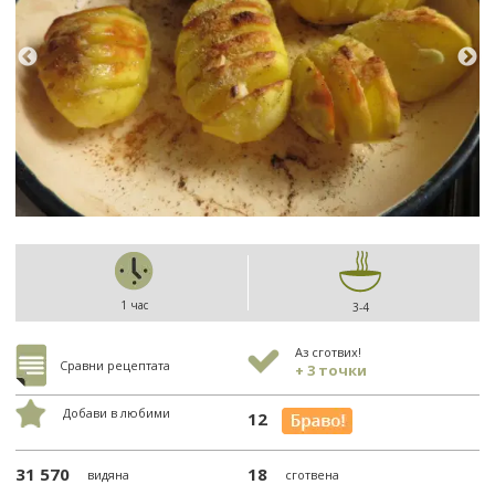
1 час
3-4
Аз сготвих!
Сравни рецептата
+ 3 точки
Добави в любими
12
31 570
18
видяна
сготвена