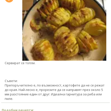
Сервират се топли.
Съвети:
Препоръчително е, по възможност, картофите да не се режат
до края. Най-лесно е, прорезите да се направят през около 5
мм разстояние един от друг. Идеална гарнитура за риба или
пиле.
Подобни рецепти: