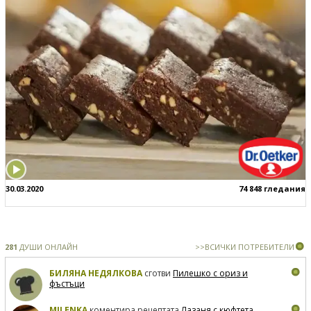
30.03.2020
74 848 гледания
281
ДУШИ ОНЛАЙН
>>ВСИЧКИ ПОТРЕБИТЕЛИ
БИЛЯНА НЕДЯЛКОВА
сготви
Пилешко с ориз и
фъстъци
MILENKA
коментира рецептата
Лазаня с кюфтета