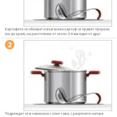
Картофите се обелват и във всеки картоф се правят прорези
(не до края), на разстояние от около 3-4 мм един от друг.
2
Подреждат се в намазана с олио тава, с разрезите нагоре.