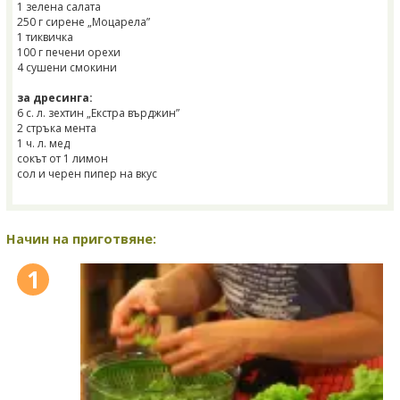
1 зелена салата
250 г сирене „Моцарела”
1 тиквичка
100 г печени орехи
4 сушени смокини
за дресинга:
6 с. л. зехтин „Екстра върджин”
2 стръка мента
1 ч. л. мед
сокът от 1 лимон
сол и черен пипер на вкус
Начин на приготвяне:
1