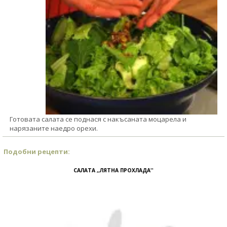
Готовата салата се поднася с накъсаната моцарела и
нарязаните наедро орехи.
Подобни рецепти:
САЛАТА ,,ЛЯТНА ПРОХЛАДА''