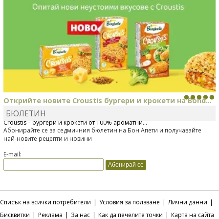
НАЙ-ВКУСНИЯТ ПОДАРЪК ЗА КОЛЕДА
БЮЛЕТИН
Тази Коледа подарете внимание и истинско гурме преживяване за
всички сетива с новите кутии на...
Абонирайте се за седмичния бюлетин на Бон Апети и получавайте
най-новите рецепти и новини
E-mail:
Списък на всички потребители
|
Условия за ползване
|
Лични данни
|
Бисквитки
|
Реклама
|
За нас
|
Как да печелите точки
|
Карта на сайта