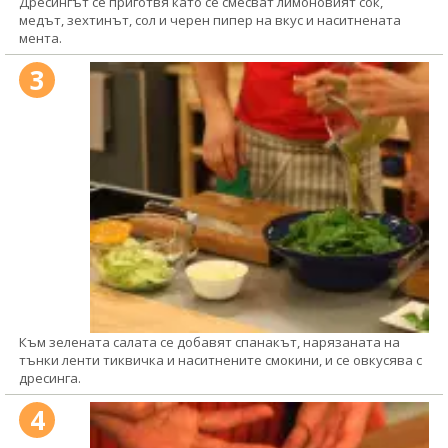
Дресингът се приготвя като се смесват лимоновият сок,
медът, зехтинът, сол и черен пипер на вкус и наситнената
мента.
3
Към зелената салата се добавят спанакът, нарязаната на
тънки ленти тиквичка и наситнените смокини, и се овкусява с
дресинга.
4