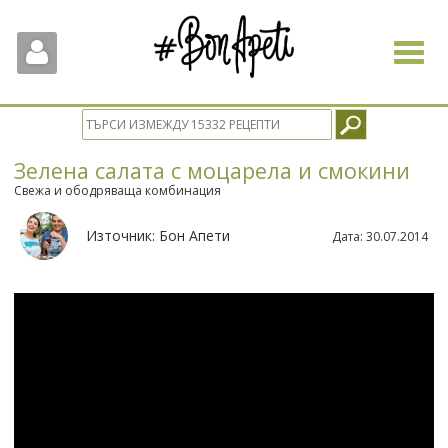
Toggle
navigat
Зелена салата с моцарела и смокини
Свежа и ободряваща комбинация
Източник:
Бон Апети
Дата:
30.07.2014