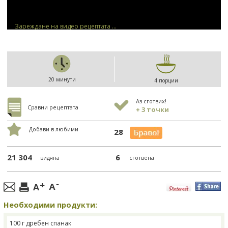
Зареждане на видео рецептата ...
20 минути
4 порции
Аз сготвих!
Сравни рецептата
+ 3 точки
Добави в любими
28
21 304
6
видяна
сготвена
Необходими продукти:
100 г дребен спанак