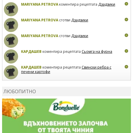
MARIYANA PETROVA
коментира рецептата
Дзадзики
MARIYANA PETROVA
сготви
Дзадзики
MARIYANA PETROVA
сготви
Дзадзики
КАРДАШЕВ
коментира рецептата
Сьомга на фурна
КАРДАШЕВ
коментира рецептата
Свински ребра с
печени картофи
ВЛАДИМИРА
сготви
Пилешко с бяло вино и лимон
ЛЮБОПИТНО
MARINA_VITA
коментира рецептата
Киноа със
зеленчуци