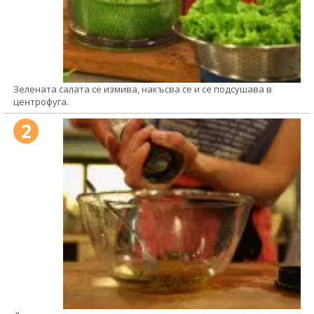
Зелената салата се измива, накъсва се и се подсушава в
центрофуга.
2