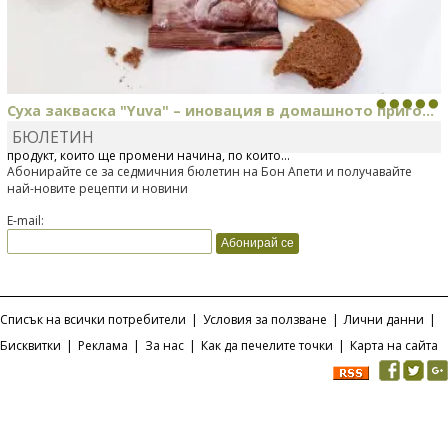
Суха закваска "Yuva" – иновация в домашното приго...
БЮЛЕТИН
Отскоро Лесафр България стартира предлагането на изцяло нов
продукт, който ще промени начина, по който...
Абонирайте се за седмичния бюлетин на Бон Апети и получавайте
най-новите рецепти и новини
E-mail:
Списък на всички потребители
|
Условия за ползване
|
Лични данни
|
Бисквитки
|
Реклама
|
За нас
|
Как да печелите точки
|
Карта на сайта