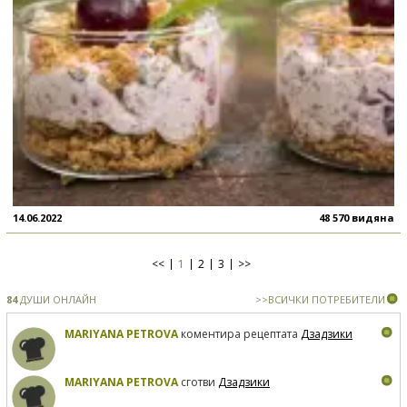
14.06.2022
48 570 видяна
<<
1
2
3
>>
84
ДУШИ ОНЛАЙН
>>ВСИЧКИ ПОТРЕБИТЕЛИ
MARIYANA PETROVA
коментира рецептата
Дзадзики
MARIYANA PETROVA
сготви
Дзадзики