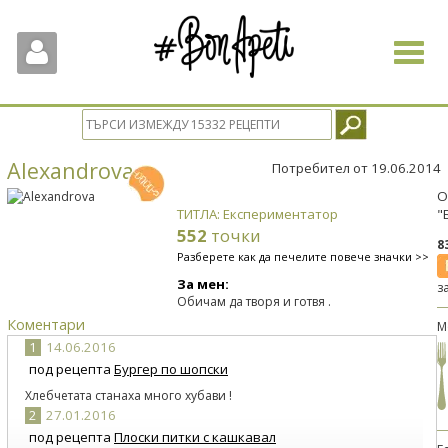
Toggle
navigat
Alexandrova
Потребител от 19.06.2014
О
ТИТЛА: Експериментатор
"
552
точки
8
Разберете как да печелите повече значки >>
За мен:
з
Обичам да творя и готвя .
Коментари
М
1
14.06.2016
под рецепта
Бургер по шопски
Хлебчетата станаха много хубави !
2
27.01.2016
под рецепта
Плоски питки с кашкавал