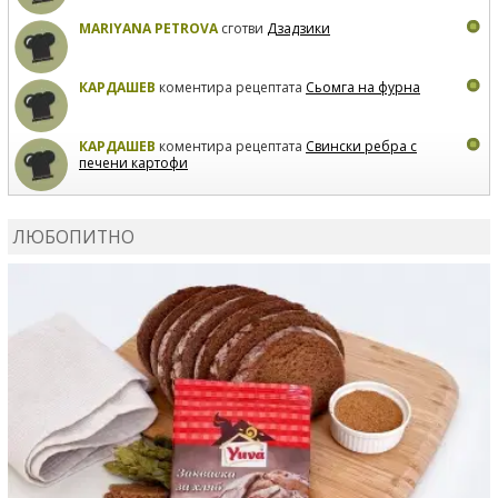
MARIYANA PETROVA
сготви
Дзадзики
КАРДАШЕВ
коментира рецептата
Сьомга на фурна
КАРДАШЕВ
коментира рецептата
Свински ребра с
печени картофи
ВЛАДИМИРА
сготви
Пилешко с бяло вино и лимон
ЛЮБОПИТНО
MARINA_VITA
коментира рецептата
Киноа със
зеленчуци