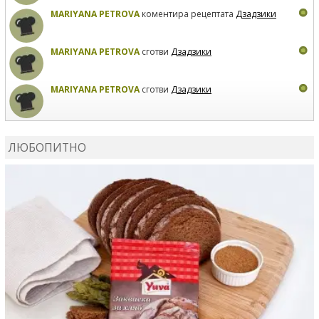
MARIYANA PETROVA
коментира рецептата
Дзадзики
MARIYANA PETROVA
сготви
Дзадзики
MARIYANA PETROVA
сготви
Дзадзики
КАРДАШЕВ
коментира рецептата
Сьомга на фурна
ЛЮБОПИТНО
КАРДАШЕВ
коментира рецептата
Свински ребра с
печени картофи