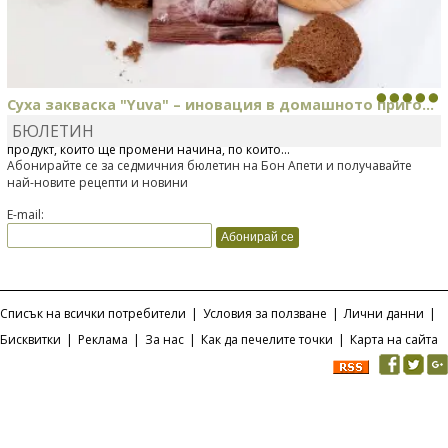
Суха закваска "Yuva" – иновация в домашното приго...
БЮЛЕТИН
Отскоро Лесафр България стартира предлагането на изцяло нов
продукт, който ще промени начина, по който...
Абонирайте се за седмичния бюлетин на Бон Апети и получавайте
най-новите рецепти и новини
E-mail:
Списък на всички потребители
|
Условия за ползване
|
Лични данни
|
Бисквитки
|
Реклама
|
За нас
|
Как да печелите точки
|
Карта на сайта