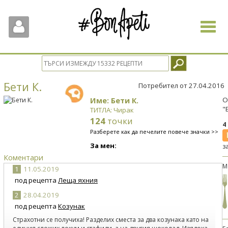
Toggle
navigat
Бети К.
Потребител от 27.04.2016
Име: Бети К.
О
"
ТИТЛА: Чирак
124
точки
4
Разберете как да печелите повече значки >>
За мен:
з
Коментари
М
1
11.05.2019
под рецепта
Леща яхния
2
28.04.2019
под рецепта
Козунак
Страхотни се получиха! Разделих сместа за два козунака като на