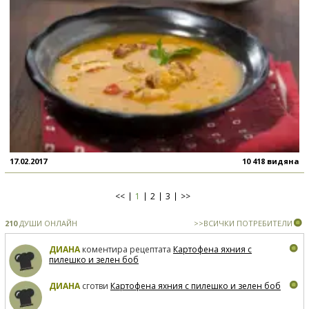
17.02.2017
10 418 видяна
<<
1
2
3
>>
210
ДУШИ ОНЛАЙН
>>ВСИЧКИ ПОТРЕБИТЕЛИ
ДИАНА
коментира рецептата
Картофена яхния с
пилешко и зелен боб
ДИАНА
сготви
Картофена яхния с пилешко и зелен боб