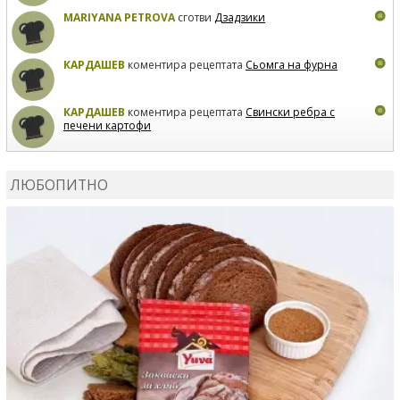
MARIYANA PETROVA
сготви
Дзадзики
КАРДАШЕВ
коментира рецептата
Сьомга на фурна
КАРДАШЕВ
коментира рецептата
Свински ребра с
печени картофи
ВЛАДИМИРА
сготви
Пилешко с бяло вино и лимон
ЛЮБОПИТНО
MARINA_VITA
коментира рецептата
Киноа със
зеленчуци