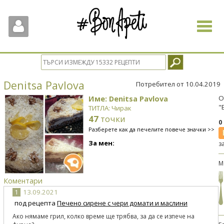
Toggle
navigat
Denitsa Pavlova
Потребител от 10.04.2019
Име: Denitsa Pavlova
О
"
ТИТЛА: Чирак
47
точки
0
Разберете как да печелите повече значки >>
За мен:
з
М
Коментари
1
13.09.2021
под рецепта
Печено сирене с чери домати и маслини
Ако нямаме грил, колко време ще трябва, за да се изпече на