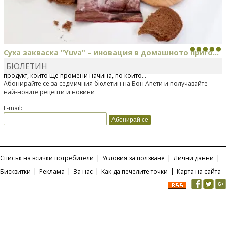
Суха закваска "Yuva" – иновация в домашното приго...
БЮЛЕТИН
Отскоро Лесафр България стартира предлагането на изцяло нов
продукт, който ще промени начина, по който...
Абонирайте се за седмичния бюлетин на Бон Апети и получавайте
най-новите рецепти и новини
E-mail:
Списък на всички потребители
|
Условия за ползване
|
Лични данни
|
Бисквитки
|
Реклама
|
За нас
|
Как да печелите точки
|
Карта на сайта