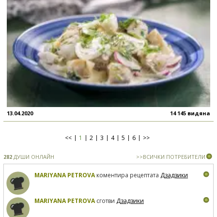
13.04.2020
14 145 видяна
<<
1
2
3
4
5
6
>>
282
ДУШИ ОНЛАЙН
>>ВСИЧКИ ПОТРЕБИТЕЛИ
MARIYANA PETROVA
коментира рецептата
Дзадзики
MARIYANA PETROVA
сготви
Дзадзики