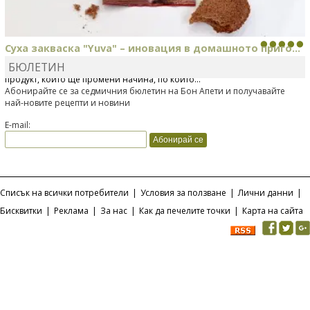
Суха закваска "Yuva" – иновация в домашното приго...
БЮЛЕТИН
Отскоро Лесафр България стартира предлагането на изцяло нов
продукт, който ще промени начина, по който...
Абонирайте се за седмичния бюлетин на Бон Апети и получавайте
най-новите рецепти и новини
E-mail:
Списък на всички потребители
|
Условия за ползване
|
Лични данни
|
Бисквитки
|
Реклама
|
За нас
|
Как да печелите точки
|
Карта на сайта