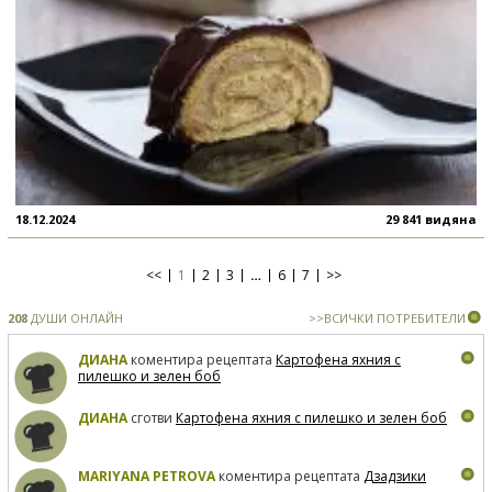
18.12.2024
29 841 видяна
<<
1
2
3
…
6
7
>>
208
ДУШИ ОНЛАЙН
>>ВСИЧКИ ПОТРЕБИТЕЛИ
ДИАНА
коментира рецептата
Картофена яхния с
пилешко и зелен боб
ДИАНА
сготви
Картофена яхния с пилешко и зелен боб
MARIYANA PETROVA
коментира рецептата
Дзадзики