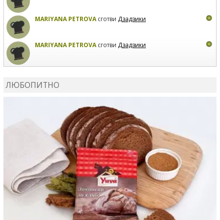
MARIYANA PETROVA
сготви
Дзадзики
MARIYANA PETROVA
сготви
Дзадзики
КАРДАШЕВ
коментира рецептата
Сьомга на фурна
ЛЮБОПИТНО
КАРДАШЕВ
коментира рецептата
Свински ребра с
печени картофи