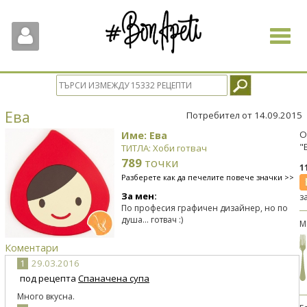
Toggle
navigat
Ева
Потребител от 14.09.2015
Име: Ева
О
"
ТИТЛА: Хоби готвач
789
точки
1
Разберете как да печелите повече значки >>
За мен:
з
По професия графичен дизайнер, но по
душа... готвач :)
М
Коментари
1
29.03.2016
под рецепта
Спаначена супа
Много вкусна.