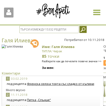
Toggle
navigat
Галя Илиева
Потребител от 10.11.2018
Име: Галя Илиева
О
"
ТИТЛА: Чирак
85
точки
1
Разберете как да печелите повече значки >>
За мен:
з
Коментари
М
1
03.02.2019
под рецепта
Френска селска торта със сладко от къпини
Много вкусно
2
11.11.2018
под рецепта
Питка „Слънце“