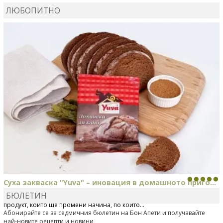
ЛЮБОПИТНО
MARINA_VITA
коментира рецептата
Киноа със
зеленчуци
Суха закваска "Yuva" – иновация в домашното приго...
БЮЛЕТИН
Отскоро Лесафр България стартира предлагането на изцяло нов
продукт, който ще промени начина, по който...
Абонирайте се за седмичния бюлетин на Бон Апети и получавайте
най-новите рецепти и новини