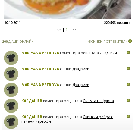
10.10.2011
220 593 видяна
<<
1
>>
200
ДУШИ ОНЛАЙН
>>ВСИЧКИ ПОТРЕБИТЕЛИ
MARIYANA PETROVA
коментира рецептата
Дзадзики
MARIYANA PETROVA
сготви
Дзадзики
MARIYANA PETROVA
сготви
Дзадзики
КАРДАШЕВ
коментира рецептата
Сьомга на фурна
КАРДАШЕВ
коментира рецептата
Свински ребра с
печени картофи
ВЛАДИМИРА
сготви
Пилешко с бяло вино и лимон