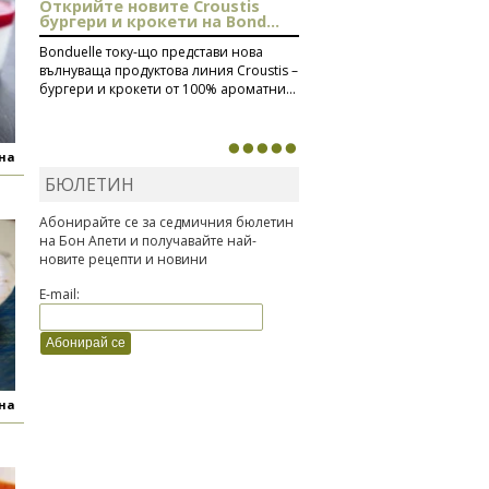
Открийте новите Croustis
бургери и крокети на Bond...
Bonduelle току-що представи нова
вълнуваща продуктова линия Croustis –
бургери и крокети от 100% ароматни...
яна
БЮЛЕТИН
Абонирайте се за седмичния бюлетин
на Бон Апети и получавайте най-
новите рецепти и новини
E-mail:
яна