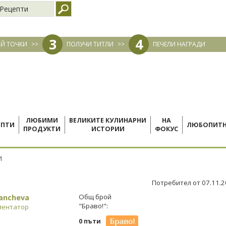
Рецепти
3
4
Й ТОЧКИ
>>
ПОЛУЧИ ТИТЛИ
>>
ПЕЧЕЛИ НАГРАДИ
ЛЮБИМИ
ВЕЛИКИТЕ КУЛИНАРНИ
НА
ЕПТИ
ЛЮБОПИТ
ПРОДУКТИ
ИСТОРИИ
ФОКУС
И
Потребител от 07.11.
vancheva
Общ брой
"Браво!":
ментатор
0 пъти