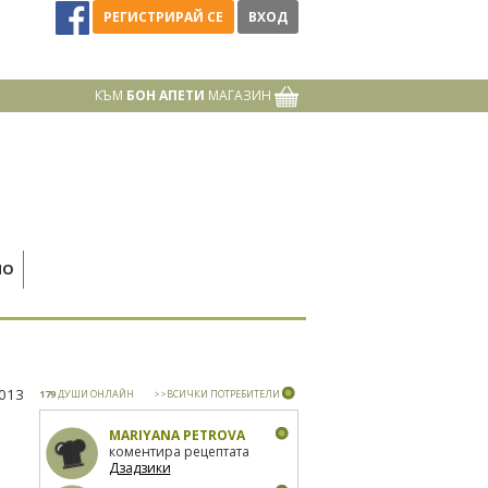
РЕГИСТРИРАЙ СЕ
ВХОД
КЪМ
БОН АПЕТИ
МАГАЗИН
НО
2013
179
ДУШИ ОНЛАЙН
>>ВСИЧКИ ПОТРЕБИТЕЛИ
MARIYANA PETROVA
коментира рецептата
Дзадзики