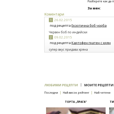
Разберете как да 
За мен:
Коментари
1
26.02.2015
под рецепта
Екзотична боб чорба
Червен боб по индийски
2
09.02.2015
под рецепта
Картофен гратен с хрян
супер вкус придава хряна
3
05.02.2015
под рецепта
Пиле фрикасе с къри
божествен вкус
4
04.02.2015
под рецепта
Шведски картофен грате
Може да се направи и с друг вид риба-защ
|
ЛЮБИМИ РЕЦЕПТИ
МОИТЕ РЕЦЕПТИ
сьомга!
|
|
Последни
Най-висок рейтинг
Най-четени
5
03.02.2015
под рецепта
Фиакър гулаш
ТОРТА „ПРАГА“
ТИ
В Тирол също готвим такъв гулаш. Супер е