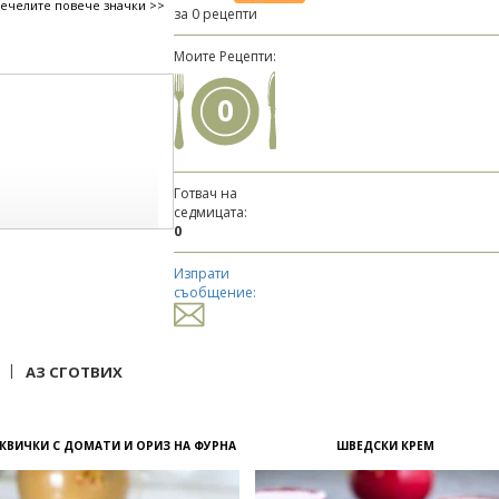
печелите повече значки >>
за 0 рецепти
Моите Рецепти:
0
Готвач на
седмицата:
0
Изпрати
съобщение:
н
о не и с норвежка
|
АЗ СГОТВИХ
КВИЧКИ С ДОМАТИ И ОРИЗ НА ФУРНА
ШВЕДСКИ КРЕМ