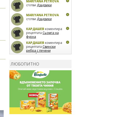
MARIYANA PETROVA
сготви
Дзадзики
MARIYANA PETROVA
сготви
Дзадзики
КАРДАШЕВ
коментира
рецептата
Сьомга на
фурна
КАРДАШЕВ
коментира
рецептата
Свински
ребра с печени
картофи
ВЛАДИМИРА
сготви
Пилешко с бяло вино и
ЛЮБОПИТНО
лимон
MARINA_VITA
коментира рецептата
Киноа със зеленчуци