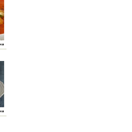
яна
яна