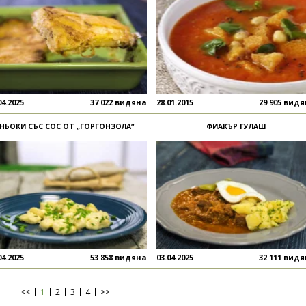
04.2025
37 022 видяна
28.01.2015
29 905 вид
НЬОКИ СЪС СОС ОТ „ГОРГОНЗОЛА“
ФИАКЪР ГУЛАШ
04.2025
53 858 видяна
03.04.2025
32 111 вид
<<
1
2
3
4
>>