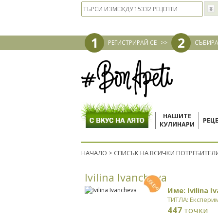
1
2
РЕГИСТРИРАЙ СЕ
>>
СЪБИРА
НАШИТЕ
РЕЦ
КУЛИНАРИ
НАЧАЛО
>
СПИСЪК НА ВСИЧКИ ПОТРЕБИТЕЛ
Ivilina Ivancheva
Име: Ivilina I
ТИТЛА: Експери
447
точки