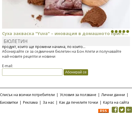
Суха закваска "Yuva" – иновация в домашното приго...
БЮЛЕТИН
Отскоро Лесафр България стартира предлагането на изцяло нов
продукт, който ще промени начина, по който...
Абонирайте се за седмичния бюлетин на Бон Апети и получавайте
най-новите рецепти и новини
E-mail:
Списък на всички потребители
|
Условия за ползване
|
Лични данни
|
Бисквитки
|
Реклама
|
За нас
|
Как да печелите точки
|
Карта на сайта