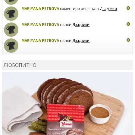
MARIYANA PETROVA
коментира рецептата
Дзадзики
MARIYANA PETROVA
сготви
Дзадзики
MARIYANA PETROVA
сготви
Дзадзики
КАРДАШЕВ
коментира рецептата
Сьомга на фурна
ЛЮБОПИТНО
КАРДАШЕВ
коментира рецептата
Свински ребра с
печени картофи