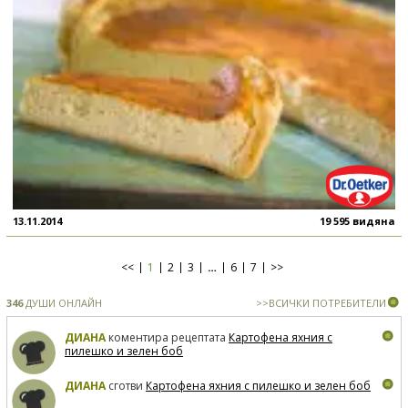
13.11.2014
19 595 видяна
<<
1
2
3
…
6
7
>>
346
ДУШИ ОНЛАЙН
>>ВСИЧКИ ПОТРЕБИТЕЛИ
ДИАНА
коментира рецептата
Картофена яхния с
пилешко и зелен боб
ДИАНА
сготви
Картофена яхния с пилешко и зелен боб