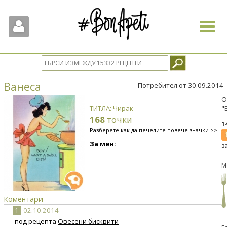
Toggle
navigat
Ванеса
Потребител от 30.09.2014
О
ТИТЛА: Чирак
"
168
точки
1
Разберете как да печелите повече значки >>
За мен:
з
М
Коментари
1
02.10.2014
под рецепта
Овесени бисквити