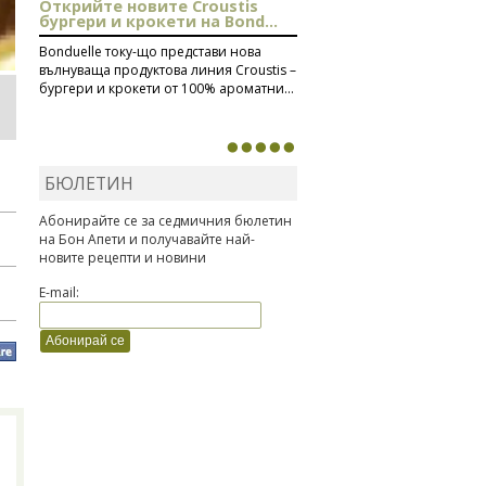
Открийте новите Croustis
бургери и крокети на Bond...
Bonduelle току-що представи нова
вълнуваща продуктова линия Croustis –
бургери и крокети от 100% ароматни...
БЮЛЕТИН
Абонирайте се за седмичния бюлетин
на Бон Апети и получавайте най-
новите рецепти и новини
E-mail: