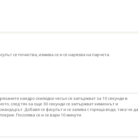
сулът се почиства, измива се и се нарязва на парчета.
рязаните наедро скилидки чесън се запържват за 10 секунди в
иото, след тях за още 30 секунди се запържват кимионът и
риандърът. Добавя се фасулът и се залива с гореща вода, така че д
 покрие. Посолява се и се вари 10 минути.