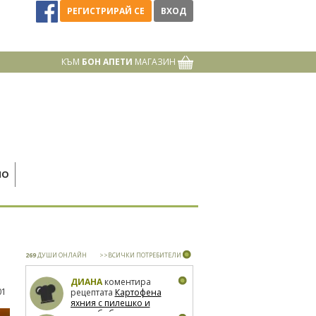
РЕГИСТРИРАЙ СЕ
ВХОД
КЪМ
БОН АПЕТИ
МАГАЗИН
НО
269
ДУШИ ОНЛАЙН
>>ВСИЧКИ ПОТРЕБИТЕЛИ
ДИАНА
коментира
01
рецептата
Картофена
яхния с пилешко и
зелен боб