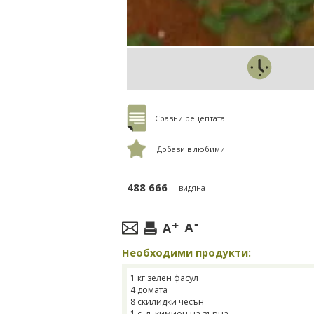
Сравни рецептата
Добави в любими
488 666
видяна
Необходими продукти:
1 кг зелен фасул
4 домата
8 скилидки чесън
1 с. л. кимион на зърна