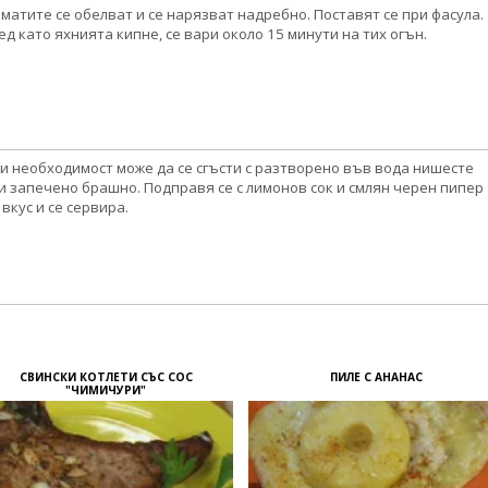
матите се обелват и се нарязват надребно. Поставят се при фасула.
ед като яхнията кипне, се вари около 15 минути на тих огън.
и необходимост може да се сгъсти с разтворено във вода нишесте
и запечено брашно. Подправя се с лимонов сок и смлян черен пипер
 вкус и се сервира.
СВИНСКИ КОТЛЕТИ СЪС СОС
ПИЛЕ С АНАНАС
"ЧИМИЧУРИ"