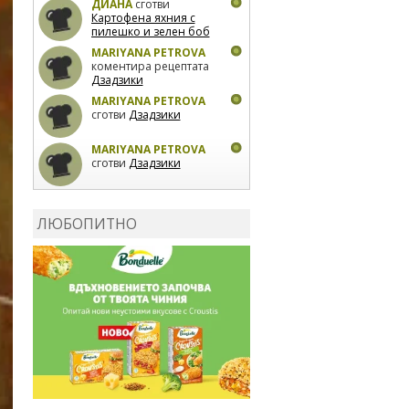
ДИАНА
сготви
Картофена яхния с
пилешко и зелен боб
MARIYANA PETROVA
коментира рецептата
Дзадзики
MARIYANA PETROVA
сготви
Дзадзики
MARIYANA PETROVA
сготви
Дзадзики
КАРДАШЕВ
коментира
рецептата
Сьомга на
ЛЮБОПИТНО
фурна
КАРДАШЕВ
коментира
рецептата
Свински
ребра с печени
картофи