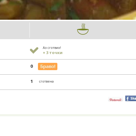
Аз сготвих!
+ 3 точки
0
1
сготвена