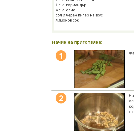
1 с. л. кориандър
4 с. л. олио
сол и черен пипер на вкус
лимонов сок
Начин на приготвяне:
1
Фа
2
На
ол
ко
го