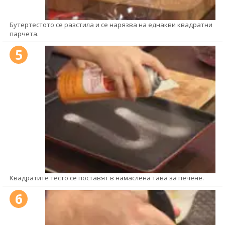
Бутертестото се разстила и се нарязва на еднакви квадратни
парчета.
5
Квадратите тесто се поставят в намаслена тава за печене.
6