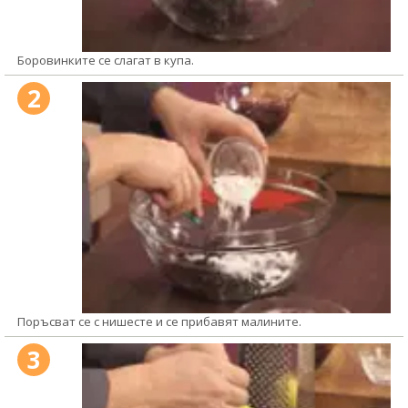
Боровинките се слагат в купа.
2
Поръсват се с нишесте и се прибавят малините.
3