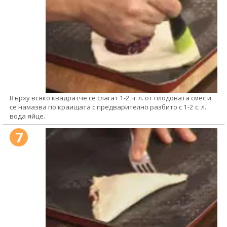
Върху всяко квадратче се слагат 1-2 ч. л. от плодовата смес и
се намазва по краищата с предварително разбито с 1-2 с. л.
вода яйце.
7