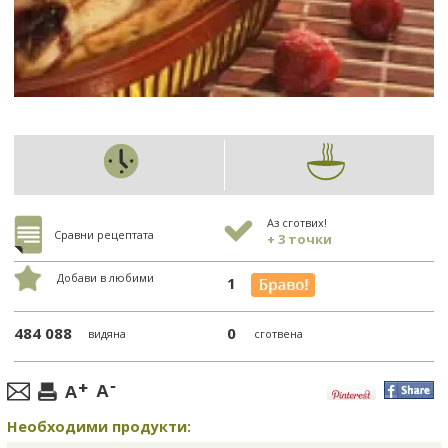
Аз сготвих!
Сравни рецептата
+ 3 точки
Добави в любими
1
484 088
0
видяна
сготвена
Необходими продукти: