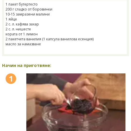
1 пакет бутертесто
200 г сладко от боровинки
10-15 замразени малини
1 яйце
2 с. л. кафява захар
2 с. л. нишесте
кората от 1 лимон
2 пакетчета ванилия (1 капсула ванилова есенция)
масло за намазване
Начин на приготвяне:
1