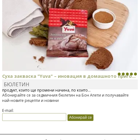
Суха закваска "Yuva" – иновация в домашното приго...
БЮЛЕТИН
Отскоро Лесафр България стартира предлагането на изцяло нов
продукт, който ще промени начина, по който...
Абонирайте се за седмичния бюлетин на Бон Апети и получавайте
най-новите рецепти и новини
E-mail: