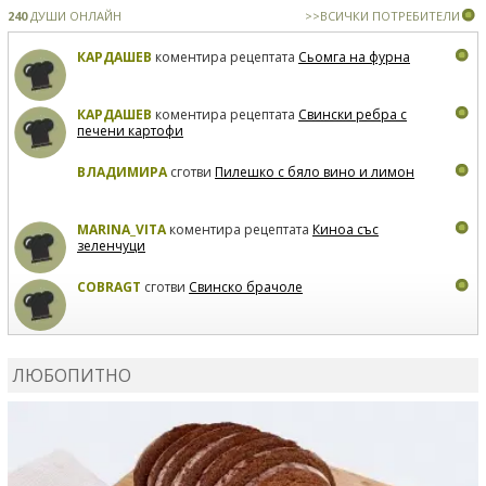
240
ДУШИ ОНЛАЙН
>>ВСИЧКИ ПОТРЕБИТЕЛИ
КАРДАШЕВ
коментира рецептата
Сьомга на фурна
КАРДАШЕВ
коментира рецептата
Свински ребра с
печени картофи
ВЛАДИМИРА
сготви
Пилешко с бяло вино и лимон
MARINA_VITA
коментира рецептата
Киноа със
зеленчуци
COBRAGT
сготви
Свинско брачоле
EVTEDI
сготви
Печени свински ребра
ЛЮБОПИТНО
DANKOLOVA
сготви
Фокача със синьо сирене, лук и
орехи