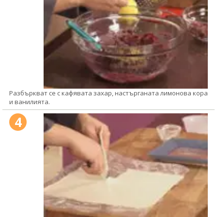
Разбъркват се с кафявата захар, настърганата лимонова кора
и ванилията.
4