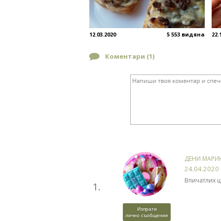
12.03.2020
5 553 видяна
22.
Коментари (
1
)
ДЕНИ МАРИ
24.04.2020
Впичатлих ц
1.
Изпрати
лично съобщение