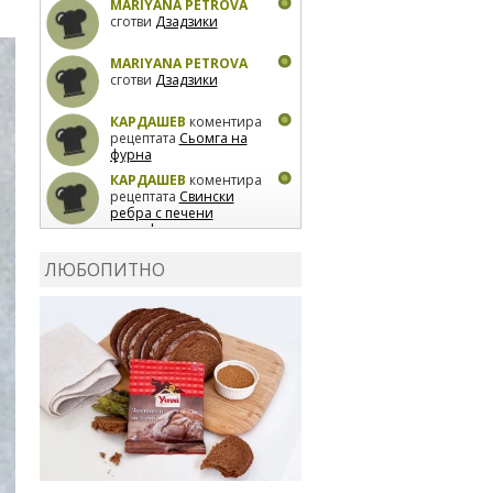
MARIYANA PETROVA
сготви
Дзадзики
MARIYANA PETROVA
сготви
Дзадзики
КАРДАШЕВ
коментира
рецептата
Сьомга на
фурна
КАРДАШЕВ
коментира
рецептата
Свински
ребра с печени
картофи
ВЛАДИМИРА
сготви
Пилешко с бяло вино и
ЛЮБОПИТНО
лимон
MARINA_VITA
коментира рецептата
Киноа със зеленчуци