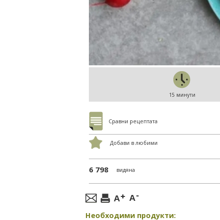
15 минути
Сравни рецептата
Добави в любими
6 798
видяна
Необходими продукти: