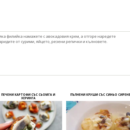
яка филийка намажете с авокадовия крем, а отгоре наредете
аридите от сурими, яйцето, резени репички и кълновете.
ПЕЧЕНИ КАРТОФИ СЪС СЬОМГА И
ПЪЛНЕНИ КРУШИ СЪС СИНЬО СИРЕН
ХЕРИНГА