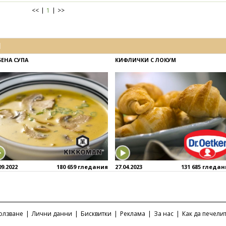
<<
1
>>
И
БЕНА СУПА
КИФЛИЧКИ С ЛОКУМ
09.2022
180 659 гледания
27.04.2023
131 685 гледа
ползване
|
Лични данни
|
Бисквитки
|
Реклама
|
За нас
|
Как да печели