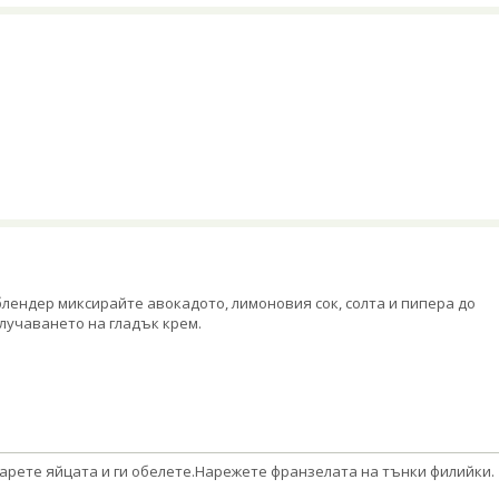
блендер миксирайте авокадото, лимоновия сок, солта и пипера до
лучаването на гладък крем.
арете яйцата и ги обелете.Нарежете франзелата на тънки филийки.