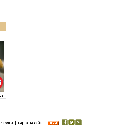
ния
те точки
|
Карта на сайта