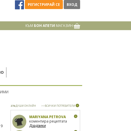
РЕГИСТРИРАЙ СЕ
ВХОД
КЪМ
БОН АПЕТИ
МАГАЗИН
НО
РИМИ
274
ДУШИ ОНЛАЙН
>>ВСИЧКИ ПОТРЕБИТЕЛИ
MARIYANA PETROVA
коментира рецептата
Дзадзики
19