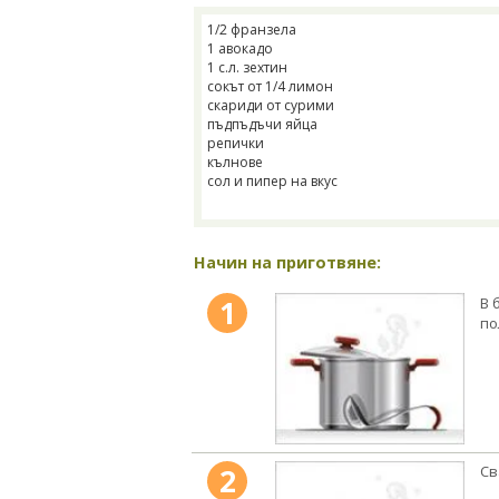
1/2 франзела
1 авокадо
1 с.л. зехтин
сокът от 1/4 лимон
скариди от сурими
пъдпъдъчи яйца
репички
кълнове
сол и пипер на вкус
Начин на приготвяне:
1
В 
по
2
Св