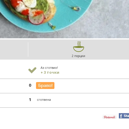
2 порции
Аз сготвих!
+ 3 точки
0
1
сготвена