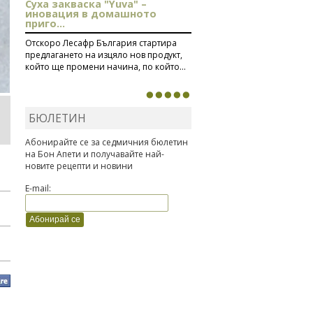
Суха закваска "Yuva" –
иновация в домашното
приго...
Отскоро Лесафр България стартира
предлагането на изцяло нов продукт,
който ще промени начина, по който...
БЮЛЕТИН
Абонирайте се за седмичния бюлетин
на Бон Апети и получавайте най-
новите рецепти и новини
E-mail: