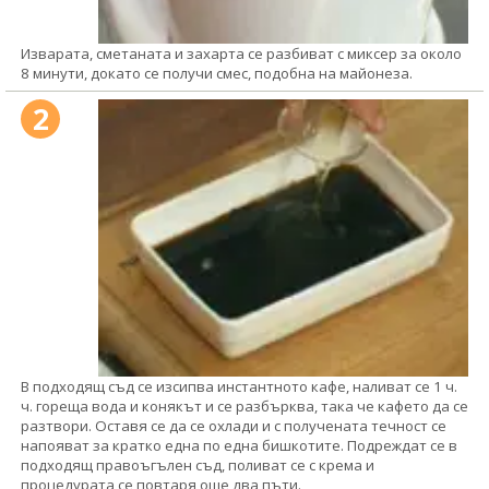
Изварата, сметаната и захарта се разбиват с миксер за около
8 минути, докато се получи смес, подобна на майонеза.
2
В подходящ съд се изсипва инстантното кафе, наливат се 1 ч.
ч. гореща вода и конякът и се разбърква, така че кафето да се
разтвори. Оставя се да се охлади и с получената течност се
напояват за кратко една по една бишкотите. Подреждат се в
подходящ правоъгълен съд, поливат се с крема и
процедурата се повтаря още два пъти.