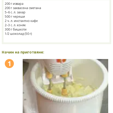
200 г извара
200 г заквасена сметана
5–6 с. л. захар
500 г череши
2 ч. л. инстантно кафе
2–3 с. л. коняк
300 г бишкоти
1/2 шоколад (50 г)
Начин на приготвяне:
1