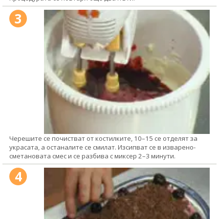
3
Черешите се почистват от костилките, 10–15 се отделят за
украсата, а останалите се смилат. Изсипват се в изварено-
сметановата смес и се разбива с миксер 2–3 минути.
4