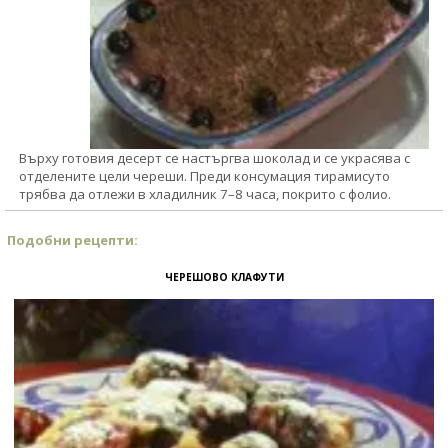
Върху готовия десерт се настъргва шоколад и се украсява с
отделените цели череши. Преди консумация тирамисуто
трябва да отлежи в хладилник 7–8 часа, покрито с фолио.
Подобни рецепти:
ЧЕРЕШОВО КЛАФУТИ