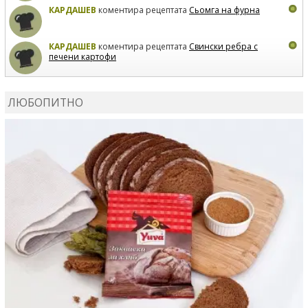
КАРДАШЕВ
коментира рецептата
Сьомга на фурна
КАРДАШЕВ
коментира рецептата
Свински ребра с
печени картофи
ВЛАДИМИРА
сготви
Пилешко с бяло вино и лимон
ЛЮБОПИТНО
MARINA_VITA
коментира рецептата
Киноа със
зеленчуци