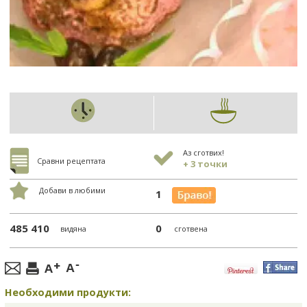
Аз сготвих!
Сравни рецептата
+ 3 точки
Добави в любими
1
485 410
0
видяна
сготвена
Необходими продукти: