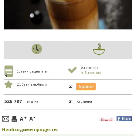
Аз сготвих!
Сравни рецептата
+ 3 точки
Добави в любими
2
526 787
3
видяна
сготвена
Необходими продукти: