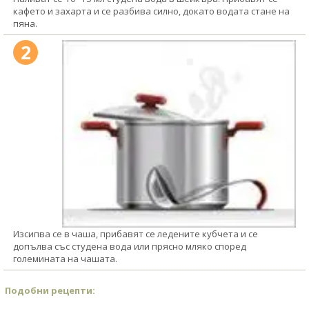
кафето и захарта и се разбива силно, докато водата стане на
пяна.
2
Изсипва се в чаша, прибавят се ледените кубчета и се
допълва със студена вода или прясно мляко според
големината на чашата.
Подобни рецепти: