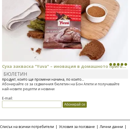
Суха закваска "Yuva" – иновация в домашното приго...
БЮЛЕТИН
Отскоро Лесафр България стартира предлагането на изцяло нов
продукт, който ще промени начина, по който...
Абонирайте се за седмичния бюлетин на Бон Апети и получавайте
най-новите рецепти и новини
E-mail:
Списък на всички потребители
|
Условия за ползване
|
Лични данни
|