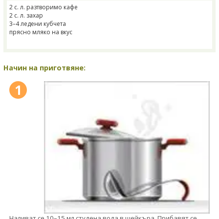
2 с. л. разтворимо кафе
2 с. л. захар
3–4 ледени кубчета
прясно мляко на вкус
Начин на приготвяне:
1
Наливат се 10–15 мл студена вода в шейкъра. Прибавят се