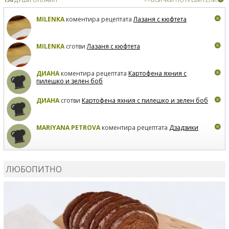
MILENKA
коментира рецептата
Лазаня с кюфтета
MILENKA
сготви
Лазаня с кюфтета
ДИАНА
коментира рецептата
Картофена яхния с
пилешко и зелен боб
ДИАНА
сготви
Картофена яхния с пилешко и зелен боб
MARIYANA PETROVA
коментира рецептата
Дзадзики
MARIYANA PETROVA
сготви
Дзадзики
ЛЮБОПИТНО
MARIYANA PETROVA
сготви
Дзадзики