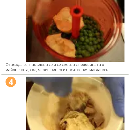
Отцежда се, накълцва се и се смесва с половината от
майонезата, сол, черен пипер и наситнения магданоз.
4