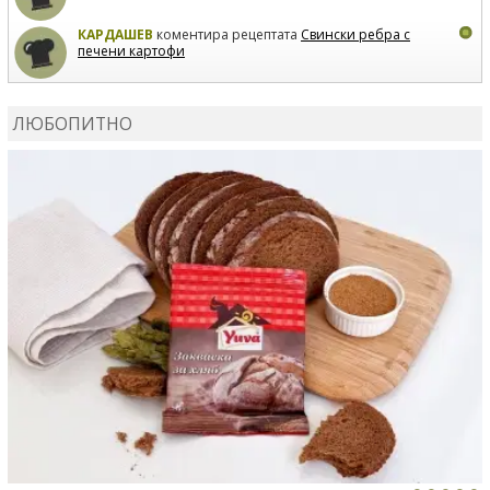
КАРДАШЕВ
коментира рецептата
Свински ребра с
печени картофи
ВЛАДИМИРА
сготви
Пилешко с бяло вино и лимон
ЛЮБОПИТНО
MARINA_VITA
коментира рецептата
Киноа със
зеленчуци