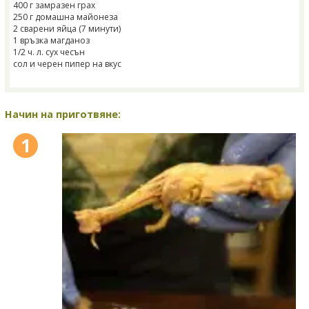
400 г замразен грах
250 г домашна майонеза
2 сварени яйца (7 минути)
1 връзка магданоз
1/2 ч. л. сух чесън
сол и черен пипер на вкус
Начин на приготвяне:
1