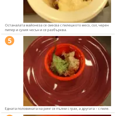
Останалата майонеза се смесва с пилешкото месо, сол, черен
пипер и сухия чесън и се разбърква.
5
Едната половината на ринг се пълни с грах, а другата – с пиле.