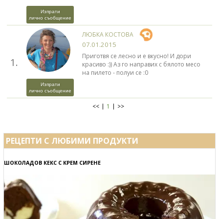
Изпрати
лично съобщение
ЛЮБКА КОСТОВА
07.01.2015
Приготвя се лесно и е вкусно! И дори
1.
красиво :)) Аз го направих с бялото месо
на пилето - полуи се :0
Изпрати
лично съобщение
<<
1
>>
РЕЦЕПТИ С ЛЮБИМИ ПРОДУКТИ
ШОКОЛАДОВ КЕКС С КРЕМ СИРЕНЕ