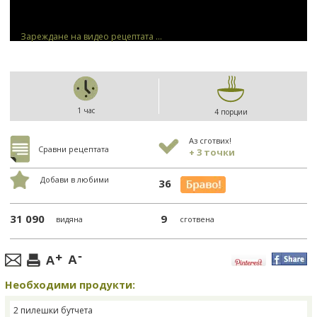
Зареждане на видео рецептата ...
1 час
4 порции
Аз сготвих!
Сравни рецептата
+ 3 точки
Добави в любими
36
31 090
9
видяна
сготвена
Необходими продукти:
2 пилешки бутчета