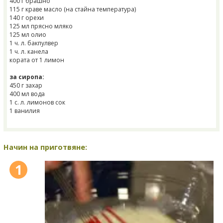
400 г брашно
115 г краве масло (на стайна температура)
140 г орехи
125 мл прясно мляко
125 мл олио
1 ч. л. бакпулвер
1 ч. л. канела
кората от 1 лимон
за сиропа:
450 г захар
400 мл вода
1 с. л. лимонов сок
1 ванилия
Начин на приготвяне:
1