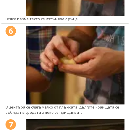
Всяко парче тесто се изтънява с ръце.
6
В центъра се слага малко от плънката, дългите краищата се
събират в средата и леко се прищипват.
7