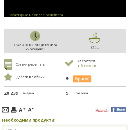
Зареждане на видео рецептата ...
1 час и 30 минути (и време за
22 бр.
сиропиране)
Аз сготвих!
Сравни рецептата
+ 3 точки
Добави в любими
9
20 239
5
видяна
сготвена
Необходими продукти: