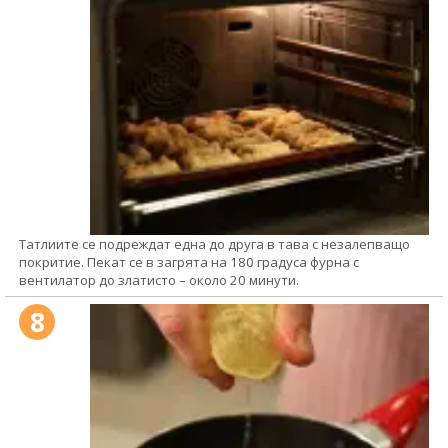
Татлиите се подреждат една до друга в тава с незалепващо
покритие. Пекат се в загрята на 180 градуса фурна с
вентилатор до златисто – около 20 минути.
8