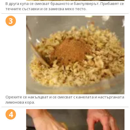
В друга купа се смесват брашното и бакпулверът. Прибавят се
течните съставки и се замесва меко тесто.
3
Орехите се накълцват и се смесват с канелата и настърганата
лимонова кора.
4