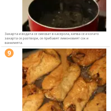
Захарта и водата се смесват в касерола, кипва се и когато
захарта се разтвори, се прибавят лимоновият сок и
ванилията.
9