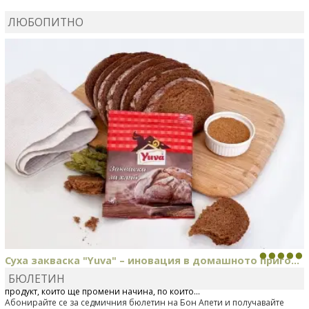
ВЛАДИМИРА
сготви
Пилешко с бяло вино и лимон
ЛЮБОПИТНО
MARINA_VITA
коментира рецептата
Киноа със
зеленчуци
Суха закваска "Yuva" – иновация в домашното приго...
БЮЛЕТИН
Отскоро Лесафр България стартира предлагането на изцяло нов
продукт, който ще промени начина, по който...
Абонирайте се за седмичния бюлетин на Бон Апети и получавайте