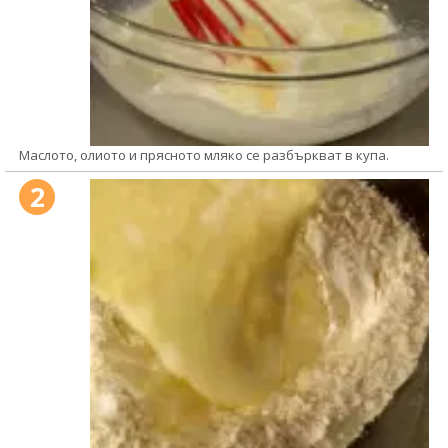
Маслото, олиото и прясното мляко се разбъркват в купа.
2