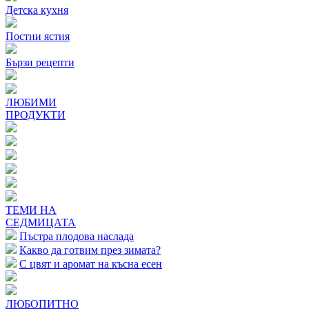
Детска кухня
Постни ястия
Бързи рецепти
ЛЮБИМИ
ПРОДУКТИ
ТЕМИ НА
СЕДМИЦАТА
Пъстра плодова наслада
Какво да готвим през зимата?
С цвят и аромат на късна есен
ЛЮБОПИТНО