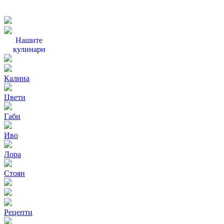
Нашите
кулинари
Калина
Цвети
Габи
Иво
Лора
Стоян
Рецепти