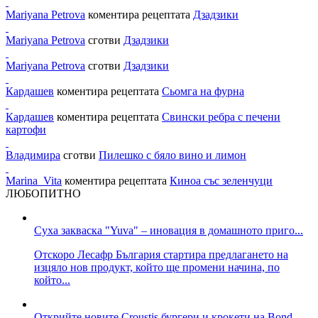
Mariyana Petrova
коментира рецептата
Дзадзики
Mariyana Petrova
сготви
Дзадзики
Mariyana Petrova
сготви
Дзадзики
Кардашев
коментира рецептата
Сьомга на фурна
Кардашев
коментира рецептата
Свински ребра с печени
картофи
Владимира
сготви
Пилешко с бяло вино и лимон
Marina_Vita
коментира рецептата
Киноа със зеленчуци
ЛЮБОПИТНО
Суха закваска "Yuva" – иновация в домашното приго...
Отскоро Лесафр България стартира предлагането на
изцяло нов продукт, който ще промени начина, по
който...
Открийте новите Croustis бургери и крокети на Bond...