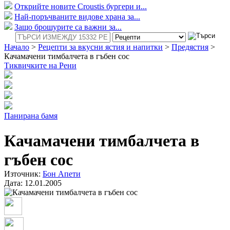
Открийте новите Croustis бургери и...
Най-поръчваните видове храна за...
Защо брошурите са важни за...
Начало
>
Рецепти за вкусни ястия и напитки
>
Предястия
>
Качамачени тимбалчета в гъбен сос
Тиквичките на Рени
Панирана бамя
Качамачени тимбалчета в
гъбен сос
Източник:
Бон Апети
Дата:
12.01.2005