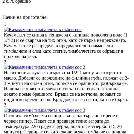
2 с. л. брашно
Начин на приготвяне:
1
Качамакът се сипва в тенджера с кипнала подсолена вода (1
1/4 л) и се сварява на тих огън, като се бърка непрекъснато.
Качамакът се разпределя в предварително намаслени
тимбалчета и след като стегнe, тимбалчетата се обръщат в
подходяща тава.
2
Наситненият лук се запържва за 1/2–1 минута в загрятото
масло. Добавят се нарязаните на филийки гъби, пържат се 2-
3 минути на силен огън, поръсва се брашното, разбърква се.
Налива се прясното мляко и сосът се оттегля от котлона,
докато поеме брашното. Връща се на котлона, добавят се
индийско орехче и сол. Ври, докато се сгъсти, като се бърка.
3
Готовите тимбалчета се поръсват с настъргано сирене и
червен пипер. Пекат се в предварително загрята до
температура 220 градуса фурна, докато се зачервят (15-20
минути). Сервират се, като около всяко тимбалче се полива