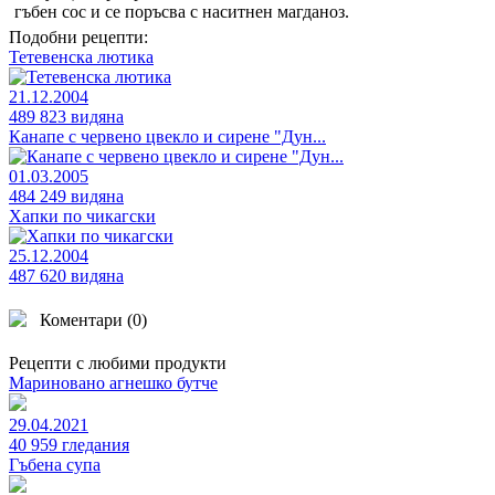
гъбен сос и се поръсва с наситнен магданоз.
Подобни рецепти:
Тетевенска лютика
21.12.2004
489 823 видяна
Канапе с червено цвекло и сирене "Дун...
01.03.2005
484 249 видяна
Хапки по чикагски
25.12.2004
487 620 видяна
Коментари (
0
)
Рецепти с любими продукти
Мариновано агнешко бутче
29.04.2021
40 959 гледания
Гъбена супа