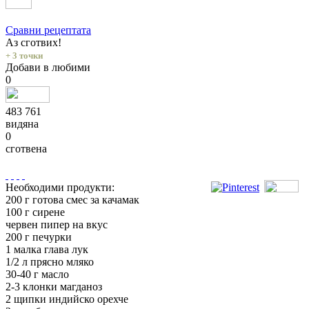
Сравни рецептата
Аз сготвих!
+ 3 точки
Добави в любими
0
483 761
видяна
0
сготвена
Необходими продукти:
200 г готова смес за качамак
100 г сирене
червен пипер на вкус
200 г печурки
1 малка глава лук
1/2 л прясно мляко
30-40 г масло
2-3 клонки магданоз
2 щипки индийско орехче