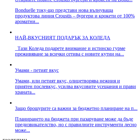
Bonduelle току-що представи нова вълнуваща
продуктова линия Croustis – бургери и крокети от 100%
ароматни...
НАЙ-ВКУСНИЯТ ПОДАРЪК ЗА КОЛЕДА
Тази Коледа подарете внимание и истинско гурме
преживяване за всички сетива с новите кутии на...
Умами - петият вкус
Умами, или петият вкус, олицетворява нежния и
приятен послевкус, усилва вкусовите усещания и прави
храната...
Защо брошурите са важни за бюджетно планиране на п...
Планирането на бюджета при пазаруване може да бъде
предизвикателство, но с правилните инструменти лесно
може...