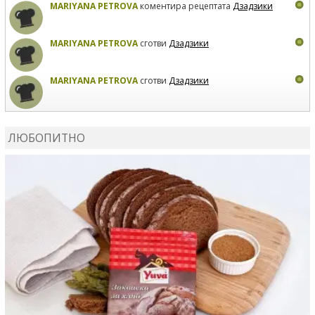
MARIYANA PETROVA
коментира рецептата
Дзадзики
MARIYANA PETROVA
сготви
Дзадзики
MARIYANA PETROVA
сготви
Дзадзики
КАРДАШЕВ
коментира рецептата
Сьомга на фурна
ЛЮБОПИТНО
КАРДАШЕВ
коментира рецептата
Свински ребра с
печени картофи