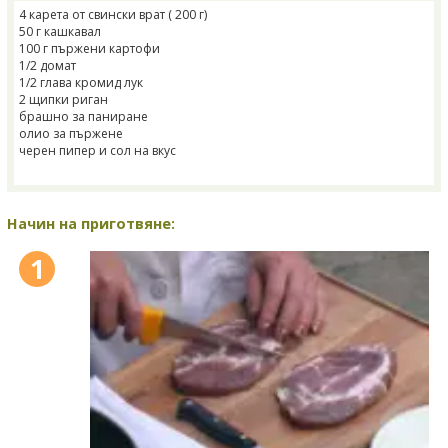
4 карета от свински врат ( 200 г)
50 г кашкавал
100 г пържени картофи
1/2 домат
1/2 глава кромид лук
2 щипки риган
брашно за паниране
олио за пържене
черен пипер и сол на вкус
Начин на приготвяне:
1