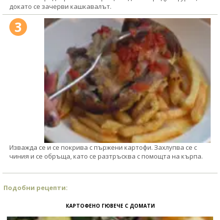
докато се зачерви кашкавалът.
3
Изважда се и се покрива с пържени картофи. Захлупва се с
чиния и се обръща, като се разтръсква с помощта на кърпа.
Подобни рецепти:
КАРТОФЕНО ГЮВЕЧЕ С ДОМАТИ