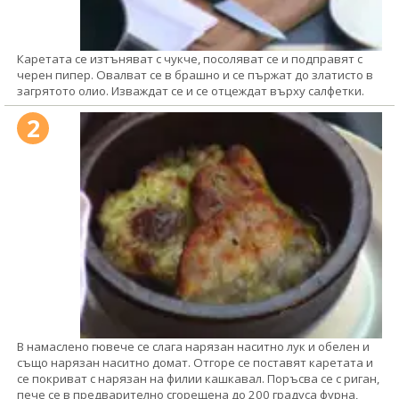
Каретата се изтъняват с чукче, посоляват се и подправят с
черен пипер. Овалват се в брашно и се пържат до златисто в
загрятото олио. Изваждат се и се отцеждат върху салфетки.
2
В намаслено гювече се слага нарязан наситно лук и обелен и
също нарязан наситно домат. Отгоре се поставят каретата и
се покриват с нарязан на филии кашкавал. Поръсва се с риган,
пече се в предварително сгорещена до 200 градуса фурна,