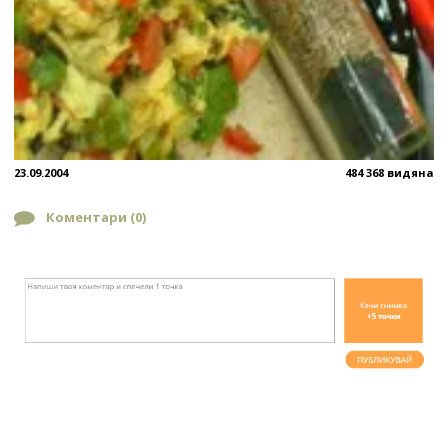
23.09.2004
484 368 видяна
Коментари (
0
)