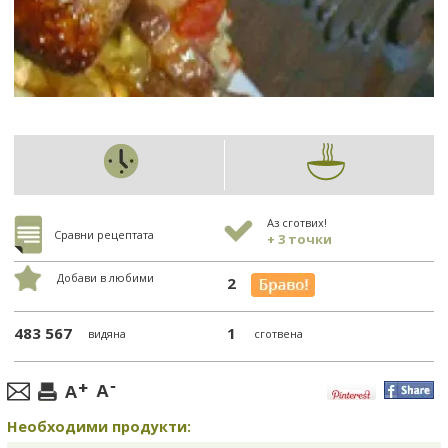
Аз сготвих!
Сравни рецептата
+ 3 точки
Добави в любими
2
483 567
1
видяна
сготвена
Необходими продукти: