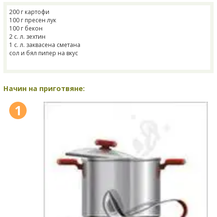
200 г картофи
100 г пресен лук
100 г бекон
2 с. л. зехтин
1 с. л. заквасена сметана
сол и бял пипер на вкус
Начин на приготвяне:
1