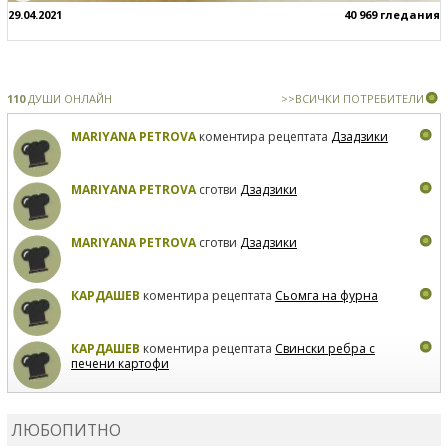
29.04.2021
40 969 гледания
110
ДУШИ ОНЛАЙН
>>ВСИЧКИ ПОТРЕБИТЕЛИ
MARIYANA PETROVA
коментира рецептата
Дзадзики
MARIYANA PETROVA
сготви
Дзадзики
MARIYANA PETROVA
сготви
Дзадзики
КАРДАШЕВ
коментира рецептата
Сьомга на фурна
КАРДАШЕВ
коментира рецептата
Свински ребра с
печени картофи
ВЛАДИМИРА
сготви
Пилешко с бяло вино и лимон
ЛЮБОПИТНО