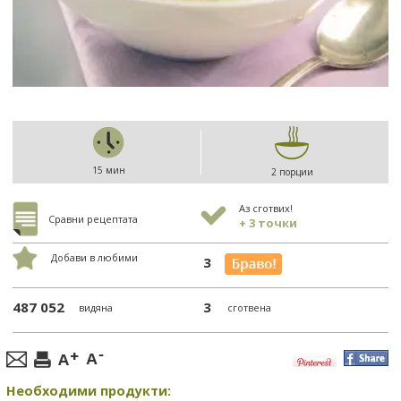
15 мин
2 порции
Аз сготвих!
Сравни рецептата
+ 3 точки
Добави в любими
3
487 052
3
видяна
сготвена
Необходими продукти: