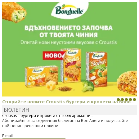
MARINA_VITA
коментира рецептата
Киноа със
зеленчуци
Открийте новите Croustis бургери и крокети на Bond...
БЮЛЕТИН
Bonduelle току-що представи нова вълнуваща продуктова линия
Croustis – бургери и крокети от 100% ароматни...
Абонирайте се за седмичния бюлетин на Бон Апети и получавайте
най-новите рецепти и новини
E-mail: