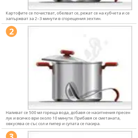
Картофите се почистват, обелват се, режат се на кубчета и се
запържват за 2–3 минути в сгорещения зехтин.
2
Наливат се 500 мл гореща вода, добавя се наситнения пресен
лук и всичко ври около 10 минути. Прибавя се сметаната,
овкусява се със сол и пипер и супата се пасира.
3