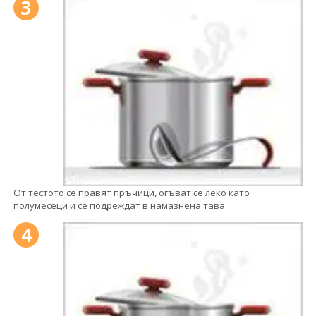
3
От тестото се правят пръчици, огъват се леко като
полумесеци и се подреждат в намазнена тава.
4