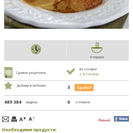
4 порции
Аз сготвих!
Сравни рецептата
+ 3 точки
Добави в любими
3
489 384
0
видяна
сготвена
Необходими продукти: