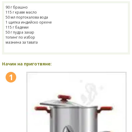
90 г брашно
115 г краве масло
50 мл портокалова вода
1 щипка индийско орехче
115 г бадеми
50 г пудра захар
топинг по избор
мазнина за тавата
Начин на приготвяне:
1