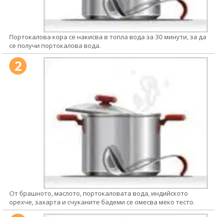
Портокалова кора се накисва в топла вода за 30 минути, за да
се получи портокалова вода.
2
От брашното, маслото, портокаловата вода, индийското
орехче, захарта и счуканите бадеми се омесва меко тесто.