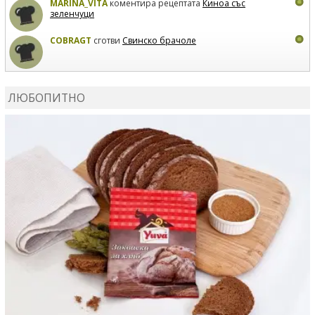
MARINA_VITA
коментира рецептата
Киноа със
зеленчуци
COBRAGT
сготви
Свинско брачоле
EVTEDI
сготви
Печени свински ребра
ЛЮБОПИТНО
DANKOLOVA
сготви
Фокача със синьо сирене, лук и
орехи