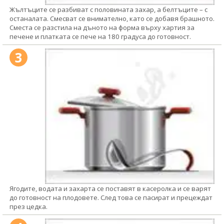
Жълтъците се разбиват с половината захар, а белтъците – с
останалата. Смесват се внимателно, като се добавя брашното.
Сместа се разстила на дъното на форма върху хартия за
печене и платката се пече на 180 градуса до готовност.
3
Ягодите, водата и захарта се поставят в касеролка и се варят
до готовност на плодовете. След това се пасират и прецеждат
през цедка.