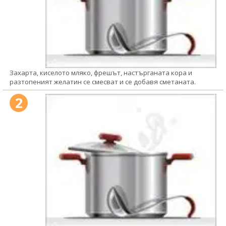
Захарта, киселото мляко, фрешът, настърганата кора и
разтопеният желатин се смесват и се добавя сметаната.
2