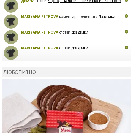
ДИАНА
сготви
Картофена яхния с пилешко и зелен боб
MARIYANA PETROVA
коментира рецептата
Дзадзики
MARIYANA PETROVA
сготви
Дзадзики
MARIYANA PETROVA
сготви
Дзадзики
КАРДАШЕВ
коментира рецептата
Сьомга на фурна
ЛЮБОПИТНО
КАРДАШЕВ
коментира рецептата
Свински ребра с
печени картофи