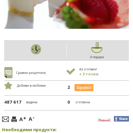
4 порции
Аз сготвих!
Сравни рецептата
+ 3 точки
Добави в любими
2
487 617
0
видяна
сготвена
Необходими продукти: