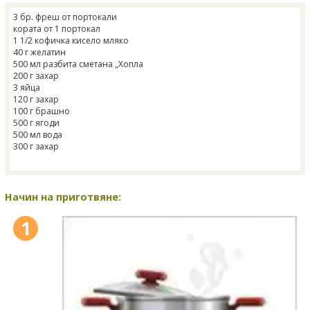
3 бр. фреш от портокали
кората от 1 портокал
1 1/2 кофичка кисело мляко
40 г желатин
500 мл разбита сметана „Хопла
200 г захар
3 яйца
120 г захар
100 г брашно
500 г ягоди
500 мл вода
300 г захар
Начин на приготвяне:
1