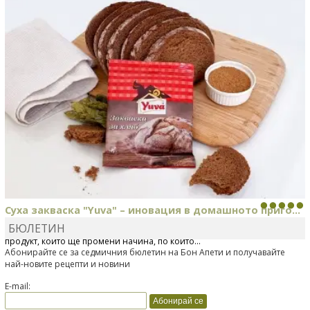
Суха закваска "Yuva" – иновация в домашното приго...
БЮЛЕТИН
Отскоро Лесафр България стартира предлагането на изцяло нов
продукт, който ще промени начина, по който...
Абонирайте се за седмичния бюлетин на Бон Апети и получавайте
най-новите рецепти и новини
E-mail: