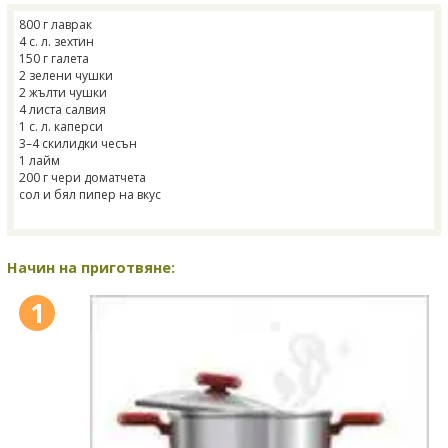
800 г лаврак
4 с. л. зехтин
150 г галета
2 зелени чушки
2 жълти чушки
4 листа салвия
1 с. л. каперси
3–4 скилидки чесън
1 лайм
200 г чери доматчета
сол и бял пипер на вкус
Начин на приготвяне:
1