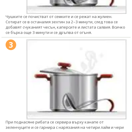
Чушките се почистват от семките и се режат на жулиен.
Сотират се в останалия зехтин за 2–3 минути, след това се
добавят счуканият чесън, каперсите и листата салвия. Всичко
се бърка още 3 минути и се дръпва от огъня.
3
При поднасяне рибата се сервира върху канапе от
зеленчуците и се гарнира с нарязания на четири лайм и чери