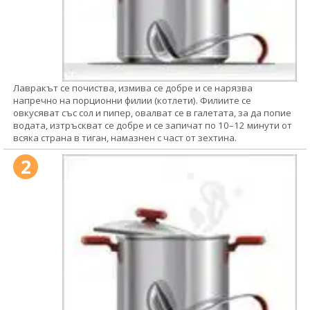
Лавракът се почиства, измива се добре и се нарязва
напречно на порционни филии (котлети). Филиите се
овкусяват със сол и пипер, овалват се в галетата, за да попие
водата, изтръскват се добре и се запичат по 10–12 минути от
всяка страна в тиган, намазнен с част от зехтина.
2