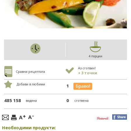
4 порции
Аз сготвих!
Сравни рецептата
+ 3 точки
Добави в любими
1
485 158
0
видяна
сготвена
Необходими продукти: