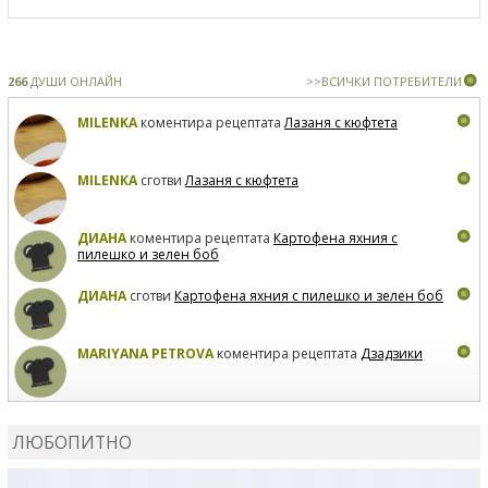
266
ДУШИ ОНЛАЙН
>>ВСИЧКИ ПОТРЕБИТЕЛИ
MILENKA
коментира рецептата
Лазаня с кюфтета
MILENKA
сготви
Лазаня с кюфтета
ДИАНА
коментира рецептата
Картофена яхния с
пилешко и зелен боб
ДИАНА
сготви
Картофена яхния с пилешко и зелен боб
MARIYANA PETROVA
коментира рецептата
Дзадзики
MARIYANA PETROVA
сготви
Дзадзики
ЛЮБОПИТНО
MARIYANA PETROVA
сготви
Дзадзики