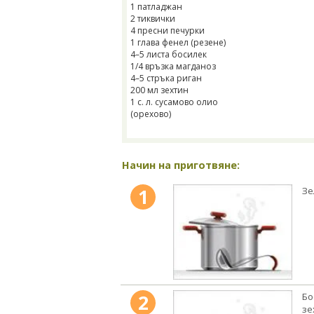
1 патладжан
2 тиквички
4 пресни печурки
1 глава фенел (резене)
4–5 листа босилек
1/4 връзка магданоз
4–5 стръка риган
200 мл зехтин
1 с. л. сусамово олио
(орехово)
Начин на приготвяне:
1
Зе
2
Бо
зе