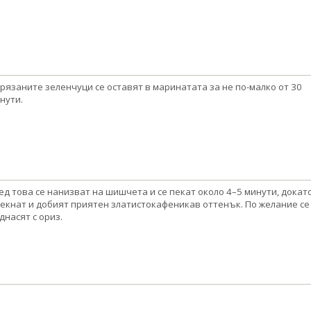
рязаните зеленчуци се оставят в маринатата за не по-малко от 30
нути.
ед това се нанизват на шишчета и се пекат около 4–5 минути, докат
екнат и добият приятен златистокафеникав оттенък. По желание се
днасят с ориз.