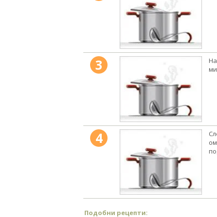
3
На
ми
4
Сл
ом
по
Подобни рецепти: