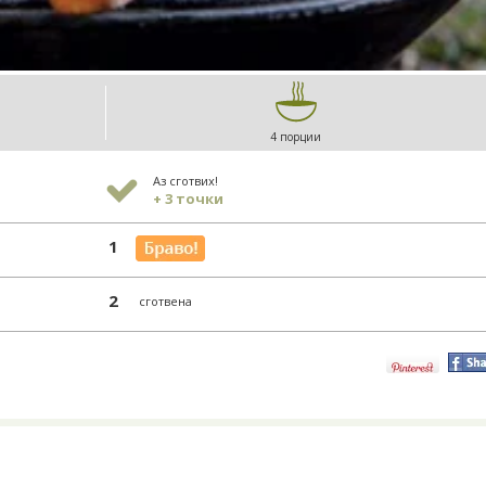
4 порции
Аз сготвих!
+ 3 точки
1
2
сготвена