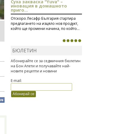
Суха закваска "Yuva" –
иновация в домашното
приго...
Отскоро Лесафр България стартира
предлагането на изцяло нов продукт,
който ще промени начина, по който...
БЮЛЕТИН
Абонирайте се за седмичния бюлетин
на Бон Апети и получавайте най-
новите рецепти и новини
E-mail: