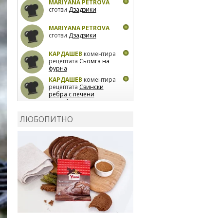
MARIYANA PETROVA
сготви
Дзадзики
MARIYANA PETROVA
сготви
Дзадзики
КАРДАШЕВ
коментира
рецептата
Сьомга на
фурна
КАРДАШЕВ
коментира
рецептата
Свински
ребра с печени
картофи
ВЛАДИМИРА
сготви
Пилешко с бяло вино и
ЛЮБОПИТНО
лимон
MARINA_VITA
коментира рецептата
Киноа със зеленчуци