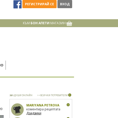
РЕГИСТРИРАЙ СЕ
ВХОД
КЪМ
БОН АПЕТИ
МАГАЗИН
НО
381
ДУШИ ОНЛАЙН
>>ВСИЧКИ ПОТРЕБИТЕЛИ
MARIYANA PETROVA
09
коментира рецептата
Дзадзики