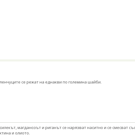
ленчуците се режат на еднакви по големина шайби.
силекът, магданозът и риганът се нарязват наситно и се смесват съ
хтина и олиото.