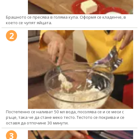
Брашното се пресява в голяма купа. Оформя се кладенче, в
което се чупят яйцата.
2
Постепенно се наливат 50 мл вода, посолява се и се меси с
ръце, така че да стане меко тесто. Тестото се покрива и се
оставя да отпочине 30 минути.
3