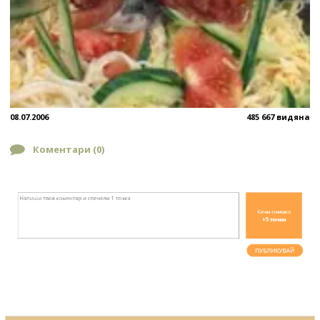
08.07.2006
485 667 видяна
Коментари (
0
)