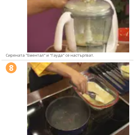
Сирената "Ементал" и "Гауда" се настъргват.
8