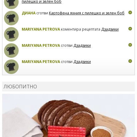
пилешко и зелен боб
ДИАНА
сготви
Картофена яхния с пилешко и зелен боб
MARIYANA PETROVA
коментира рецептата
Дзадзики
MARIYANA PETROVA
сготви
Дзадзики
MARIYANA PETROVA
сготви
Дзадзики
КАРДАШЕВ
коментира рецептата
Сьомга на фурна
ЛЮБОПИТНО
КАРДАШЕВ
коментира рецептата
Свински ребра с
печени картофи