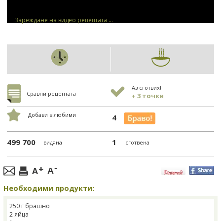
Зареждане на видео рецептата ...
Аз сготвих!
Сравни рецептата
+ 3 точки
Добави в любими
4
499 700
1
видяна
сготвена
Необходими продукти:
250 г брашно
2 яйца