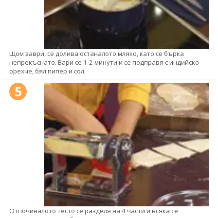
Щом заври, се долива останалото мляко, като се бърка
непрекъснато. Вари се 1-2 минути и се подправя с индийско
орехче, бял пипер и сол.
5
Отпочиналото тесто се разделя на 4 части и всяка се