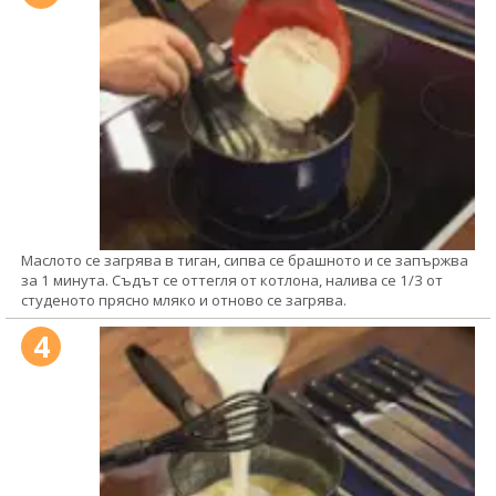
Маслото се загрява в тиган, сипва се брашното и се запържва
за 1 минута. Съдът се оттегля от котлона, налива се 1/3 от
студеното прясно мляко и отново се загрява.
4