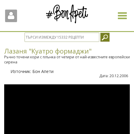
Toggle
navigat
Лазаня "Куатро формаджи"
Ръчно точени кори с плънка от четири от най-известните европейски
сирена
Източник:
Бон Апети
Дата:
20.12.2006