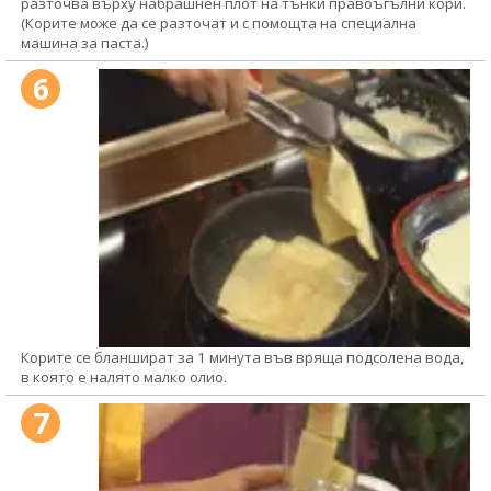
разточва върху набрашнен плот на тънки правоъгълни кори.
(Корите може да се разточат и с помощта на специална
машина за паста.)
6
Корите се бланшират за 1 минута във вряща подсолена вода,
в която е налято малко олио.
7