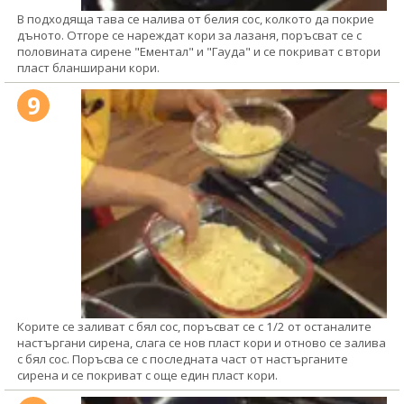
В подходяща тава се налива от белия сос, колкото да покрие
дъното. Отгоре се нареждат кори за лазаня, поръсват се с
половината сирене "Ементал" и "Гауда" и се покриват с втори
пласт бланширани кори.
9
Корите се заливат с бял сос, поръсват се с 1/2 от останалите
настъргани сирена, слага се нов пласт кори и отново се залива
с бял сос. Поръсва се с последната част от настърганите
сирена и се покриват с още един пласт кори.