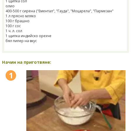
1 щипка сол
олио
400-500 г сирена ("Ементал", "Гауда", "Моцарела", "Пармезан"
1 л прясно мляко
100 г брашно
100 г сос
1 ч. л. сол
1 щипка индийско орехче
бял пипер на вкус
Начин на приготвяне:
1