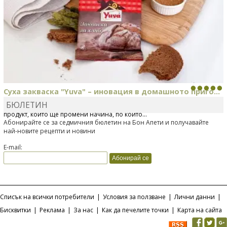
Суха закваска "Yuva" – иновация в домашното приго...
БЮЛЕТИН
Отскоро Лесафр България стартира предлагането на изцяло нов
продукт, който ще промени начина, по който...
Абонирайте се за седмичния бюлетин на Бон Апети и получавайте
най-новите рецепти и новини
E-mail:
Списък на всички потребители
|
Условия за ползване
|
Лични данни
|
Бисквитки
|
Реклама
|
За нас
|
Как да печелите точки
|
Карта на сайта