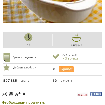
40
4 порции
Аз сготвих!
Сравни рецептата
+ 3 точки
Добави в любими
8
507 835
10
видяна
сготвена
Необходими продукти: