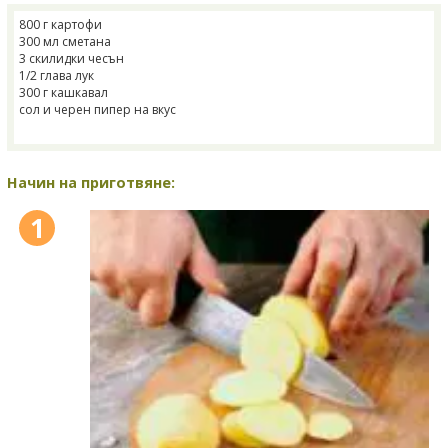
800 г картофи
300 мл сметана
3 скилидки чесън
1/2 глава лук
300 г кашкавал
сол и черен пипер на вкус
Начин на приготвяне:
1