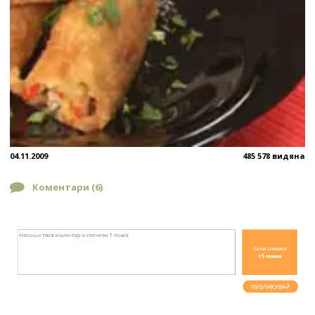
04.11.2009
485 578 видяна
Коментари (
6
)