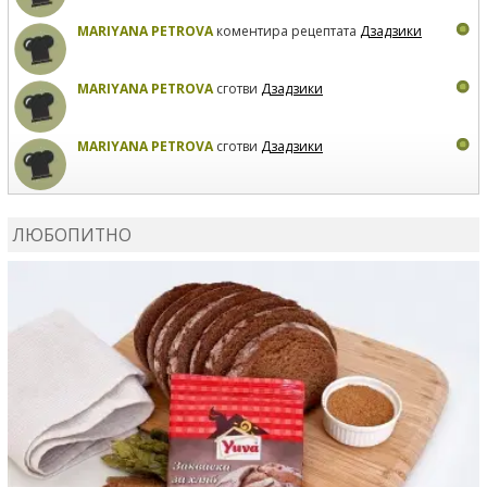
MARIYANA PETROVA
коментира рецептата
Дзадзики
MARIYANA PETROVA
сготви
Дзадзики
MARIYANA PETROVA
сготви
Дзадзики
КАРДАШЕВ
коментира рецептата
Сьомга на фурна
ЛЮБОПИТНО
КАРДАШЕВ
коментира рецептата
Свински ребра с
печени картофи