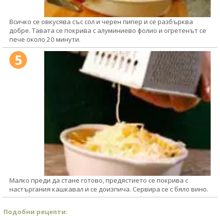
Всичко се овкусява със сол и черен пипер и се разбърква
добре. Тавата се покрива с алуминиево фолио и огретенът се
пече около 20 минути.
5
Малко преди да стане готово, предястието се покрива с
настъргания кашкавал и се доизпича. Сервира се с бяло вино.
Подобни рецепти: