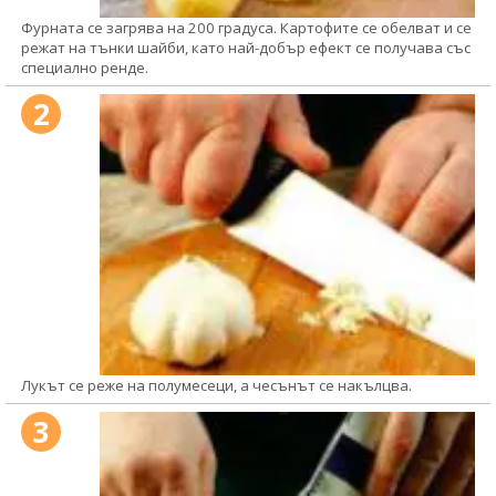
Фурната се загрява на 200 градуса. Картофите се обелват и се
режат на тънки шайби, като най-добър ефект се получава със
специално ренде.
2
Лукът се реже на полумесеци, а чесънът се накълцва.
3