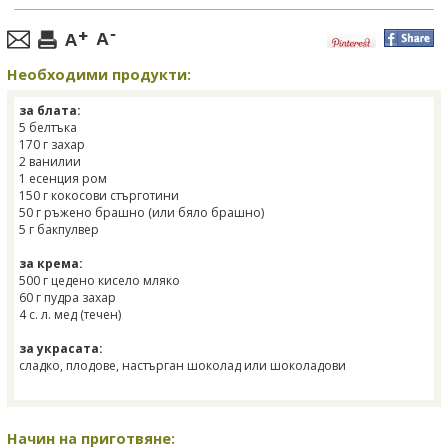
Необходими продукти:
за блата:
5 белтъка
170 г захар
2 ванилии
1 есенция ром
150 г кокосови стърготини
50 г ръжено брашно (или бяло брашно)
5 г бакпулвер
за крема:
500 г цедено кисело мляко
60 г пудра захар
4 с. л. мед (течен)
за украсата:
сладко, плодове, настърган шоколад или шоколадови
Начин на приготвяне: