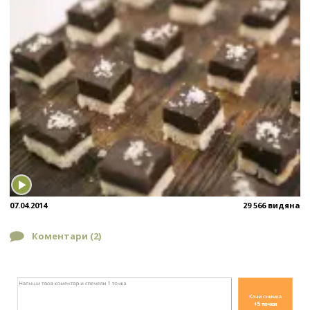
07.04.2014
29 566 видяна
Коментари (
2
)