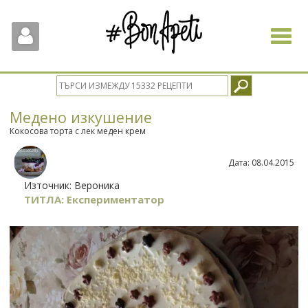
Toggle
navigat
Медено изкушение
Кокосова торта с лек меден крем
Дата:
08.04.2015
Източник:
Вероника
ТИТЛА: Експериментатор