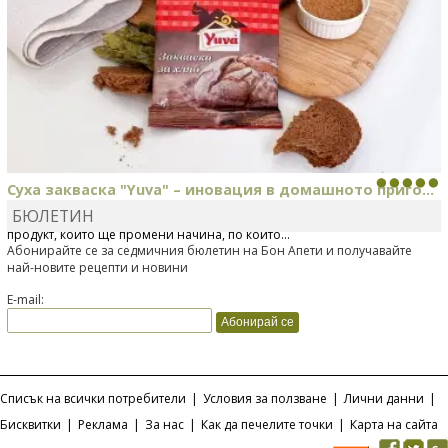
Суха закваска "Yuva" – иновация в домашното приго...
БЮЛЕТИН
Отскоро Лесафр България стартира предлагането на изцяло нов
продукт, който ще промени начина, по който...
Абонирайте се за седмичния бюлетин на Бон Апети и получавайте
най-новите рецепти и новини
E-mail:
Списък на всички потребители
|
Условия за ползване
|
Лични данни
|
Бисквитки
|
Реклама
|
За нас
|
Как да печелите точки
|
Карта на сайта