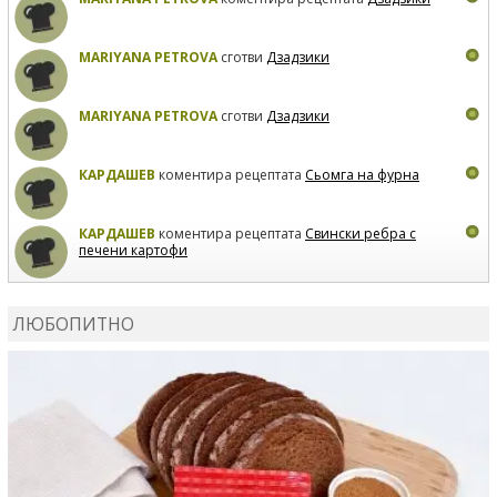
MARIYANA PETROVA
сготви
Дзадзики
MARIYANA PETROVA
сготви
Дзадзики
КАРДАШЕВ
коментира рецептата
Сьомга на фурна
КАРДАШЕВ
коментира рецептата
Свински ребра с
печени картофи
ВЛАДИМИРА
сготви
Пилешко с бяло вино и лимон
ЛЮБОПИТНО
MARINA_VITA
коментира рецептата
Киноа със
зеленчуци