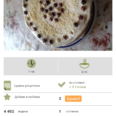
1 час
8-10
Аз сготвих!
Сравни рецептата
+ 3 точки
Добави в любими
2
4 402
1
видяна
сготвена