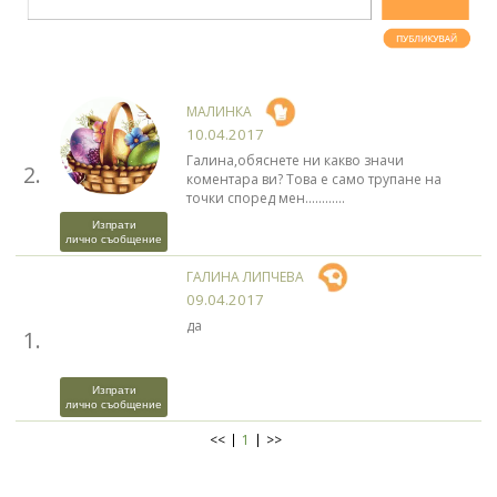
МАЛИНКА
10.04.2017
Галина,обяснете ни какво значи
2.
коментара ви? Това е само трупане на
точки според мен............
Изпрати
лично съобщение
ГАЛИНА ЛИПЧЕВА
09.04.2017
да
1.
Изпрати
лично съобщение
<<
1
>>