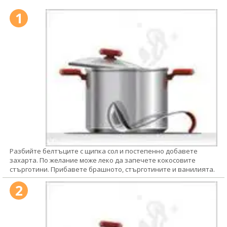
1
Разбийте белтъците с щипка сол и постепенно добавете
захарта. По желание може леко да запечете кокосовите
стърготини. Прибавете брашното, стърготините и ванилията.
2