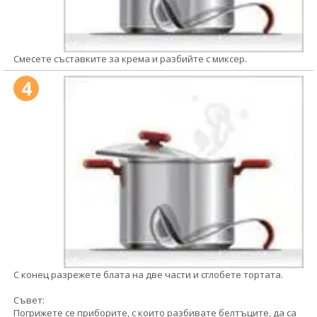
Смесете съставките за крема и разбийте с миксер.
4
С конец разрежете блата на две части и сглобете тортата.
Съвет:
Погрижете се приборите, с които разбивате белтъците, да са