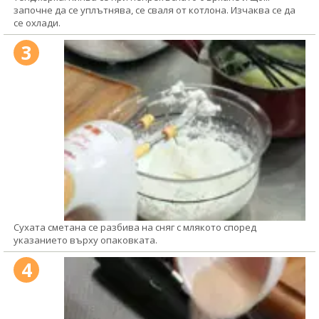
започне да се уплътнява, се сваля от котлона. Изчаква се да
се охлади.
3
Сухата сметана се разбива на сняг с млякото според
указанието върху опаковката.
4