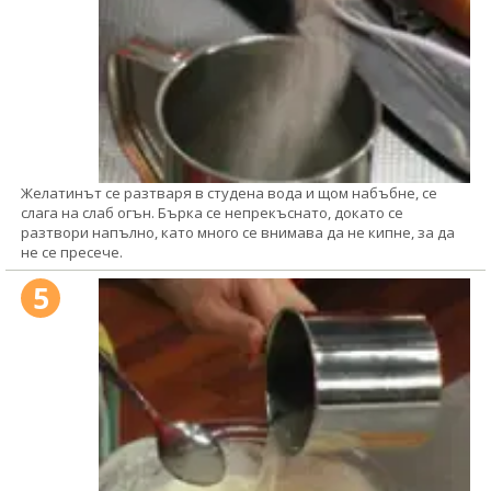
Желатинът се разтваря в студена вода и щом набъбне, се
слага на слаб огън. Бърка се непрекъснато, докато се
разтвори напълно, като много се внимава да не кипне, за да
не се пресече.
5