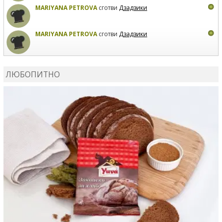
MARIYANA PETROVA
сготви
Дзадзики
MARIYANA PETROVA
сготви
Дзадзики
КАРДАШЕВ
коментира рецептата
Сьомга на фурна
ЛЮБОПИТНО
КАРДАШЕВ
коментира рецептата
Свински ребра с
печени картофи