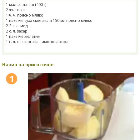
1 малък пъпеш (400 г)
2 жълтъка
1 ч. ч. прясно мляко
1 пакетче суха сметана и 150 мл прясно мляко
2-3 с. л. мед
2 с. л. захар
1 пакетче желатин
1 с. л. настъргана лимонова кора
Начин на приготвяне:
1