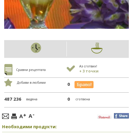
Аз сготвих!
Сравни рецептата
+ 3 точки
Добави в любими
0
487 236
0
видяна
сготвена
Необходими продукти: