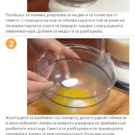
Пъпешът се измива, разрязва се на две и се почиства от
семето. С помощта на нож се обелва кората и той се реже на
по-малки парчета, които се пюрират заедно с накълцаната
лимонова кора. Добавя се медът и се разбърква.
2
Жълтъците се разбиват със захарта, докато удвоят обема си
и леко побелеят. Кипва се млякото и веднага се прибавя към
разбитите жълтъци. Сместа се разбърква и се прехвърля в
тенджерка. Кипва се при непрекъснато бъркане и щом