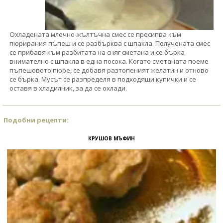
Охладената млечно-жълтъчна смес се пресипва към
пюрирания пъпеш и се разбърква с шпакла. Получената смес
се прибавя към разбитата на сняг сметана и се бърка
внимателно с шпакла в една посока. Когато сметаната поеме
пъпешовото пюре, се добавя разтопеният желатин и отново
се бърка. Мусът се разпределя в подходящи купички и се
оставя в хладилник, за да се охлади.
Подобни рецепти:
КРУШОВ МЪФИН