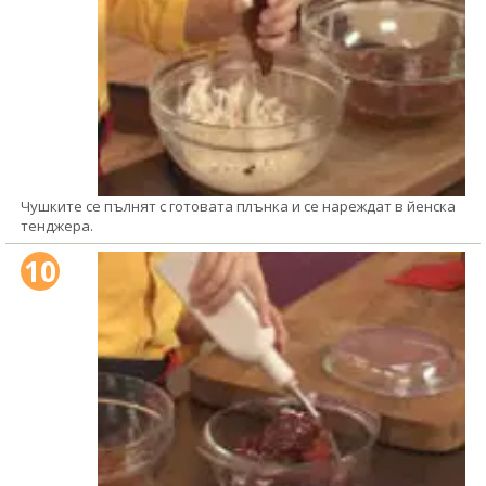
Чушките се пълнят с готовата плънка и се нареждат в йенска
тенджера.
10