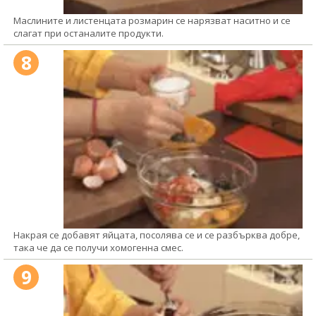
Маслините и листенцата розмарин се нарязват наситно и се
слагат при останалите продукти.
8
Накрая се добавят яйцата, посолява се и се разбърква добре,
така че да се получи хомогенна смес.
9