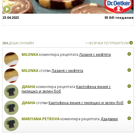
23.04.2023
93 841 гледания
284
ДУШИ ОНЛАЙН
>>ВСИЧКИ ПОТРЕБИТЕЛИ
MILENKA
коментира рецептата
Лазаня с кюфтета
MILENKA
сготви
Лазаня с кюфтета
ДИАНА
коментира рецептата
Картофена яхния с
пилешко и зелен боб
ДИАНА
сготви
Картофена яхния с пилешко и зелен боб
MARIYANA PETROVA
коментира рецептата
Дзадзики
MARIYANA PETROVA
сготви
Дзадзики