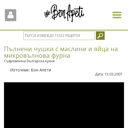
Toggle
navigat
Пълнени чушки с маслини и яйца на
микровълнова фурна
Съвременна българска кухня
Източник:
Бон Апети
Дата:
15.03.2007