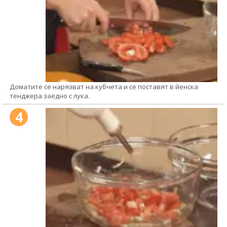
Доматите се нарязват на кубчета и се поставят в йенска
тенджера заедно с лука.
4