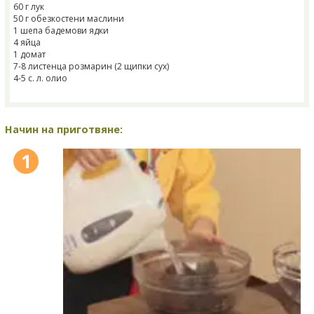
60 г лук
50 г обезкостени маслини
1 шепа бадемови ядки
4 яйца
1 домат
7-8 листенца розмарин (2 щипки сух)
4-5 с. л. олио
Начин на приготвяне:
1