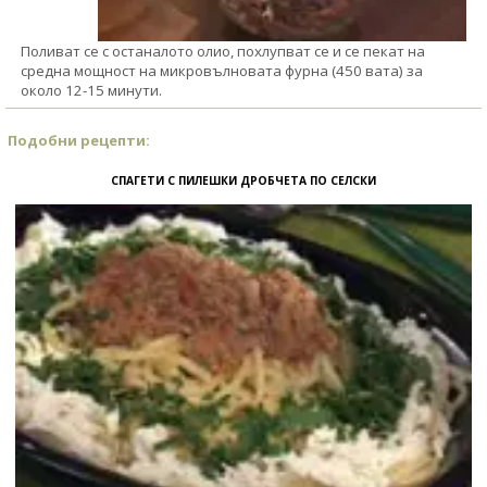
Поливат се с останалото олио, похлупват се и се пекат на
средна мощност на микровълновата фурна (450 вата) за
около 12-15 минути.
Подобни рецепти:
СПАГЕТИ С ПИЛЕШКИ ДРОБЧЕТА ПО СЕЛСКИ