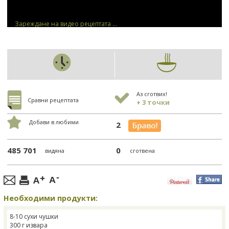
Зареждане на видео рецептата ...
Аз сготвих!
Сравни рецептата
+ 3 точки
Добави в любими
2
485 701
0
видяна
сготвена
Необходими продукти:
8-10 сухи чушки
300 г извара