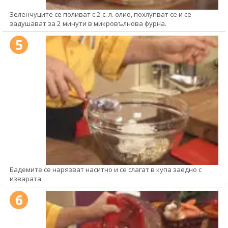
Зеленчуците се поливат с 2 с. л. олио, похлупват се и се
задушават за 2 минути в микровълнова фурна.
5
Бадемите се нарязват наситно и се слагат в купа заедно с
изварата.
6