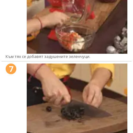
Към тях се добавят задушените зеленчуци.
7