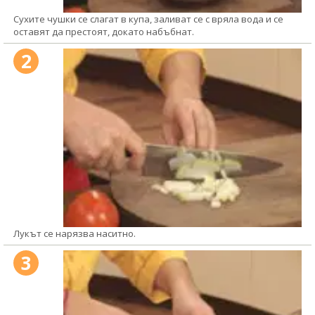
Сухите чушки се слагат в купа, заливат се с вряла вода и се
оставят да престоят, докато набъбнат.
2
Лукът се нарязва наситно.
3