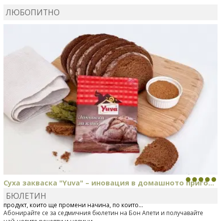
ЛЮБОПИТНО
MARIYANA PETROVA
сготви
Дзадзики
Суха закваска "Yuva" – иновация в домашното приго...
БЮЛЕТИН
Отскоро Лесафр България стартира предлагането на изцяло нов
продукт, който ще промени начина, по който...
Абонирайте се за седмичния бюлетин на Бон Апети и получавайте