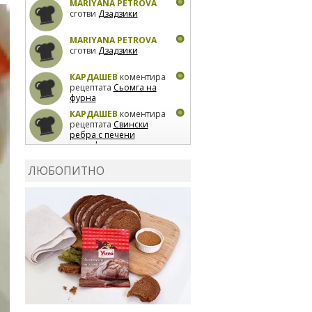
MARIYANA PETROVA
сготви
Дзадзики
MARIYANA PETROVA
сготви
Дзадзики
КАРДАШЕВ
коментира
рецептата
Сьомга на
фурна
КАРДАШЕВ
коментира
рецептата
Свински
ребра с печени
картофи
ВЛАДИМИРА
сготви
Пилешко с бяло вино и
ЛЮБОПИТНО
лимон
MARINA_VITA
коментира рецептата
Киноа със зеленчуци