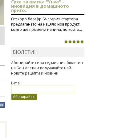
Суха закваска "Yuva" –
иновация в домашното
приго...
Отскоро Лесафр България стартира
предлагането на изцяло нов продукт,
който ще промени начина, по който...
БЮЛЕТИН
Абонирайте се за седмичния бюлетин
на Бон Апети и получавайте най-
новите рецепти и новини
E-mail: