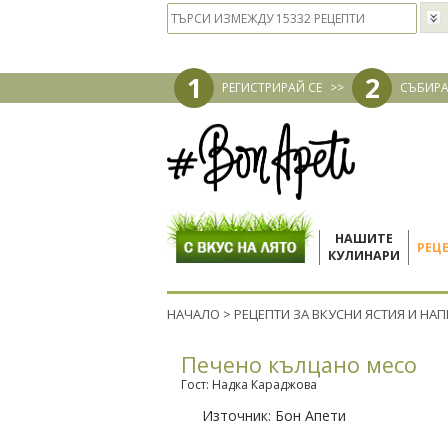
1
2
РЕГИСТРИРАЙ СЕ
>>
СЪБИРА
НАШИТЕ
РЕЦ
КУЛИНАРИ
НАЧАЛО
>
РЕЦЕПТИ ЗА ВКУСНИ ЯСТИЯ И НА
Печено кълцано месо
Гост: Надка Караджова
Източник:
Бон Апети