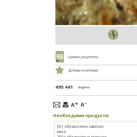
Сравни рецептата
Добави в любими
495 441
видяна
Необходими продукти:
50 г обезкостено свинско
месо
250 г обезкостено телешко