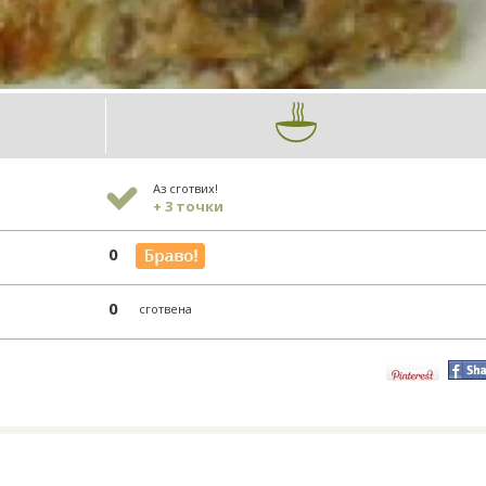
Аз сготвих!
+ 3 точки
0
0
сготвена