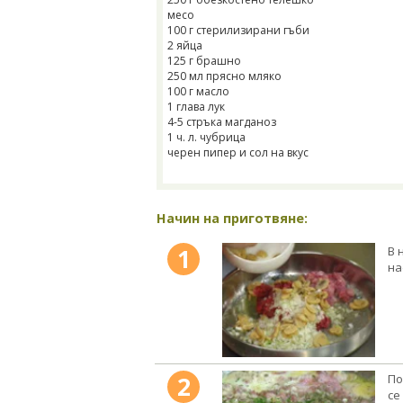
месо
100 г стерилизирани гъби
2 яйца
125 г брашно
250 мл прясно мляко
100 г масло
1 глава лук
4-5 стръка магданоз
1 ч. л. чубрица
черен пипер и сол на вкус
Начин на приготвяне:
1
В 
на
2
По
се