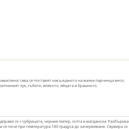
намаслена тава се поставят накълцаното на малки парченца месо,
ситненият лук, гъбите, млякото, яйцата и брашното.
дправя се с чубрицата, черния пипер, солта и магданоза. Разбърква
 и се пече при температура 180 градуса до зачервяване. Сервира се