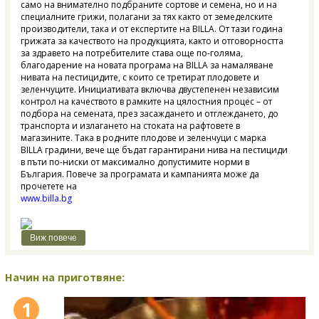
само на внимателно подбраните сортове и семена, но и на
специалните грижи, полагани за тях както от земеделските
производители, така и от експертите на BILLA. От тази година
грижата за качеството на продукцията, както и отговорността
за здравето на потребителите става още по-голяма,
благодарение на новата програма на BILLA за намаляване
нивата на пестицидите, с които се третират плодовете и
зеленчуците. Инициативата включва двустепенен независим
контрол на качеството в рамките на цялостния процес – от
подбора на семената, през засаждането и отглеждането, до
транспорта и излагането на стоката на рафтовете в
магазините. Така в родните плодове и зеленчуци с марка
BILLA градини, вече ще бъдат гарантирани нива на пестициди
в пъти по-ниски от максимално допустимите норми в
България. Повече за програмата и кампанията може да
прочетете на
www.billa.bg
Виж повече
Начин на приготвяне:
1