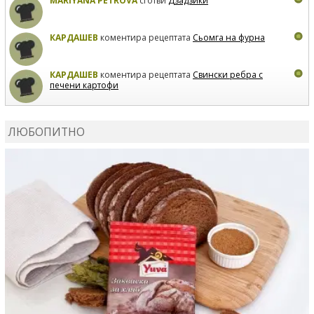
MARIYANA PETROVA
сготви
Дзадзики
КАРДАШЕВ
коментира рецептата
Сьомга на фурна
КАРДАШЕВ
коментира рецептата
Свински ребра с
печени картофи
ВЛАДИМИРА
сготви
Пилешко с бяло вино и лимон
ЛЮБОПИТНО
MARINA_VITA
коментира рецептата
Киноа със
зеленчуци