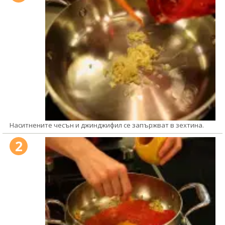
Наситнените чесън и джинджифил се запържват в зехтина.
2