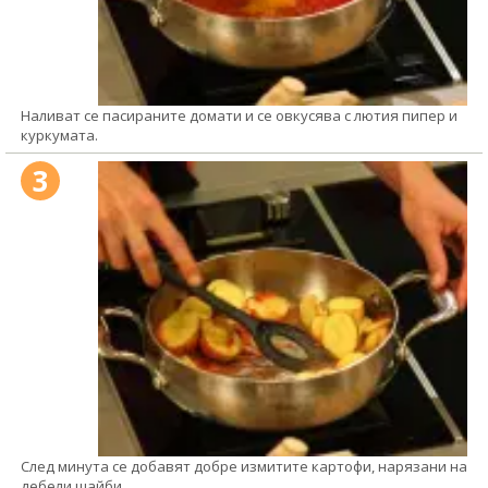
Наливат се пасираните домати и се овкусява с лютия пипер и
куркумата.
3
След минута се добавят добре измитите картофи, нарязани на
дебели шайби.