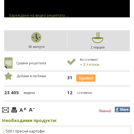
Зареждане на видео рецептата ...
40 минути
2 порции
Аз сготвих!
Сравни рецептата
+ 3 точки
Добави в любими
31
23 405
12
видяна
сготвена
Необходими продукти:
500 г пресни картофи