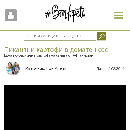
Toggle
navigat
Пикантни картофи в доматен сос
Една по-различна картофена салата от Афганистан
Източник:
Бон Апети
Дата:
14.08.2014