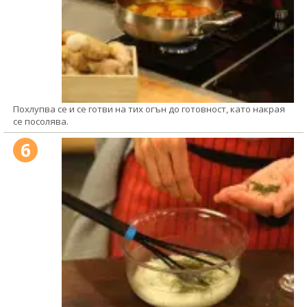
Похлупва се и се готви на тих огън до готовност, като накрая
се посолява.
6