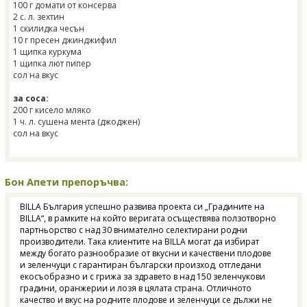
100 г домати от консерва
2 с. л. зехтин
1 скилидка чесън
10 г пресен джинджифил
1 щипка куркума
1 щипка лют пипер
сол на вкус
за соса:
200 г кисело мляко
1 ч. л. сушена мента (джоджен)
сол на вкус
Бон Апети препоръчва:
BILLA България успешно развива проекта си „Градините на
BILLA“, в рамките на който веригата осъществява ползотворно
партньорство с над 30 внимателно селектирани родни
производители. Така клиентите на BILLA могат да избират
между богато разнообразие от вкусни и качествени плодове
и зеленчуци с гарантиран български произход, отгледани
екосъобразно и с грижа за здравето в над 150 зеленчукови
градини, оранжерии и лозя в цялата страна. Отличното
качество и вкус на родните плодове и зеленчуци се дължи не