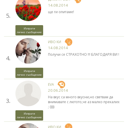
14.08.2014
ще ги опитаме!
5.
Изпрати
лично съобщение
ИВО КИ
14.08.2014
Получи се СТРАХОТНО !!! БЛАГОДАРЯ ВИ !
4.
Изпрати
лично съобщение
EVA
20.06.2014
На вкус са много вкусни,но светвам да
3.
внимавате с лютото,че аз малко прекалих
;-)))))
Изпрати
лично съобщение
ИВО КИ