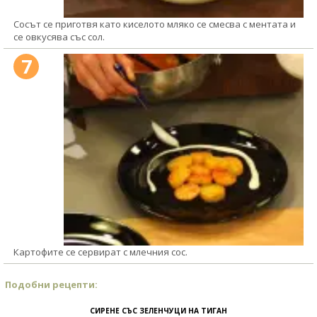
Сосът се приготвя като киселото мляко се смесва с ментата и
се овкусява със сол.
7
Картофите се сервират с млечния сос.
Подобни рецепти:
СИРЕНЕ СЪС ЗЕЛЕНЧУЦИ НА ТИГАН