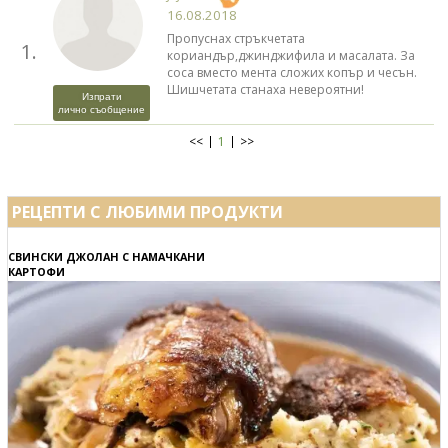
16.08.2018
Пропуснах стръкчетата
1.
кориандър,джинджифила и масалата. За
соса вместо мента сложих копър и чесън.
Шишчетата станаха невероятни!
Изпрати
лично съобщение
<<
1
>>
РЕЦЕПТИ С ЛЮБИМИ ПРОДУКТИ
СВИНСКИ ДЖОЛАН С НАМАЧКАНИ
КАРТОФИ