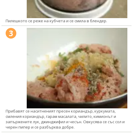
Пилешкото се реже на кубчета и се смила в блендер.
3
Прибавят се наситненият пресен кориандър, куркумата,
смления кориандър, гарам масалата, чилито, кимионът и
запържените лук, джинджифил и чесън. Овкусява се със сол и
черен пипер и се разбърква добре.