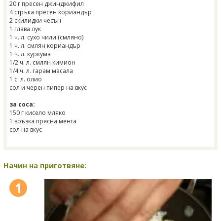
20 г пресен джинджифил
4 стръка пресен кориандър
2 скилидки чесън
1 глава лук
1 ч. л. сухо чили (смляно)
1 ч. л. смлян кориандър
1 ч. л. куркума
1/2 ч. л. смлян кимион
1/4 ч. л. гарам масала
1 с. л. олио
сол и черен пипер на вкус
за соса:
150 г кисело мляко
1 връзка прясна мента
сол на вкус
Начин на приготвяне:
1