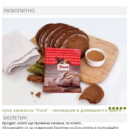
ВЛАДИМИРА
сготви
Пилешко с бяло вино и лимон
ЛЮБОПИТНО
MARINA_VITA
коментира рецептата
Киноа със
зеленчуци
Суха закваска "Yuva" – иновация в домашното приго...
БЮЛЕТИН
Отскоро Лесафр България стартира предлагането на изцяло нов
продукт, който ще промени начина, по който...
Абонирайте се за седмичния бюлетин на Бон Апети и получавайте