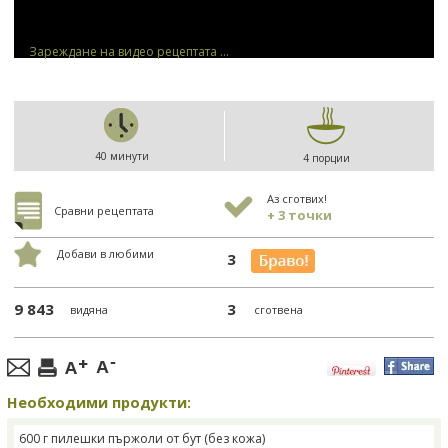
Зареждане на видео рецептата ...
40 минути
4 порции
Аз сготвих!
Сравни рецептата
+ 3 точки
Добави в любими
3
9 843
3
видяна
сготвена
Необходими продукти:
600 г пилешки пържоли от бут (без кожа)