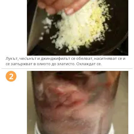
Лукът, чесънът и джинджифилът се обелват, наситняват се и
се запържват в олиото до златисто. Охлаждат се.
2