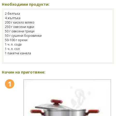
Необходими продукти:
2 белтъка
4 жълтъка
200 г кисело мляко
250 г овесени ядки
50 г овесени трици
50 г сушени боровинки
50-100 г орехи
1 ч. л. сода
1 ч. л. сол
1 пакетче канела
Начин на приготвяне:
1