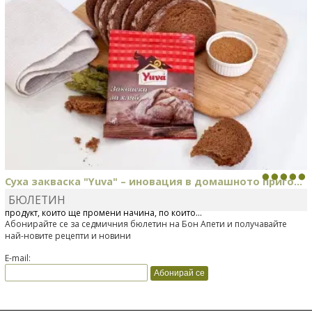
Суха закваска "Yuva" – иновация в домашното приго...
БЮЛЕТИН
Отскоро Лесафр България стартира предлагането на изцяло нов
продукт, който ще промени начина, по който...
Абонирайте се за седмичния бюлетин на Бон Апети и получавайте
най-новите рецепти и новини
E-mail: