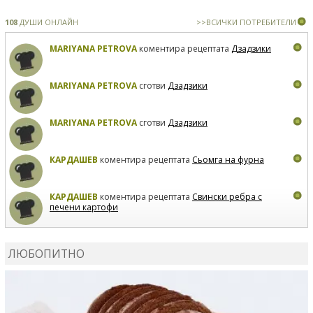
108
ДУШИ ОНЛАЙН
>>ВСИЧКИ ПОТРЕБИТЕЛИ
MARIYANA PETROVA
коментира рецептата
Дзадзики
MARIYANA PETROVA
сготви
Дзадзики
MARIYANA PETROVA
сготви
Дзадзики
КАРДАШЕВ
коментира рецептата
Сьомга на фурна
КАРДАШЕВ
коментира рецептата
Свински ребра с
печени картофи
ВЛАДИМИРА
сготви
Пилешко с бяло вино и лимон
ЛЮБОПИТНО
MARINA_VITA
коментира рецептата
Киноа със
зеленчуци