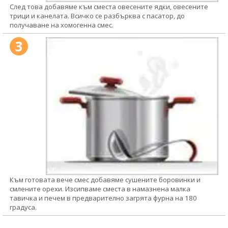
След това добавяме към сместа овесените ядки, овесените
трици и канелата. Всичко се разбърква с пасатор, до
получаване на хомогенна смес.
3
Към готовата вече смес добавяме сушените боровинки и
смлените орехи. Изсипваме сместа в намазнена малка
тавичка и печем в предварително загрята фурна на 180
градуса.