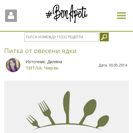
Toggle
navigat
Питка от овесени ядки
Източник:
Диляна
Дата:
30.05.2014
ТИТЛА: Чирак