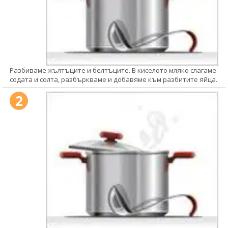
Разбиваме жълтъците и белтъците. В киселото мляко слагаме
содата и солта, разбъркваме и добавяме към разбитите яйца.
2