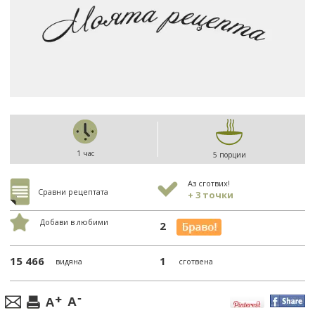
1 час
5 порции
Аз сготвих!
Сравни рецептата
+ 3 точки
Добави в любими
2
15 466
1
видяна
сготвена