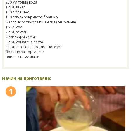
250 мл топла вода
1 с. л. захар
150 г брашно
150 г пълнозърнесто брашно
80 г грис от твърда пшеница (семолина)
1 ч. л. сол
2 с. л. зехтин
2 скилидки чесън
3 с. л. доматена паста
3 с. л. готово песто „Дженовезе“
брашно за поръсване
олио за намазване
Начин на приготвяне:
1