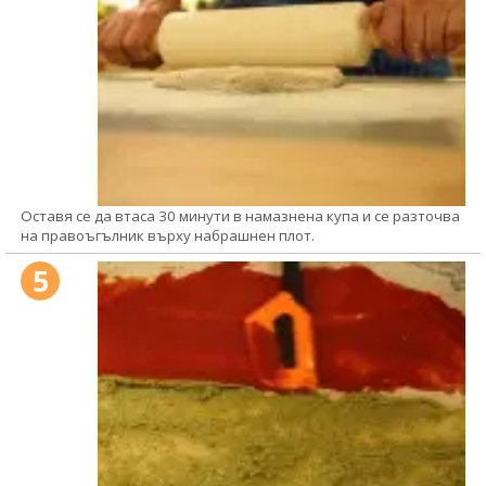
Оставя се да втаса 30 минути в намазнена купа и се разточва
на правоъгълник върху набрашнен плот.
5