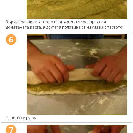
Върху половината тесто по дължина се разпределя
доматената паста, а другата половина се намазва с пестото.
6
Навива се руло.
7