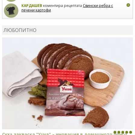
КАРДАШЕВ
коментира рецептата
Свински ребра с
печени картофи
ВЛАДИМИРА
сготви
Пилешко с бяло вино и лимон
ЛЮБОПИТНО
MARINA_VITA
коментира рецептата
Киноа със
зеленчуци
Суха закваска "Yuva" – иновация в домашното приго...