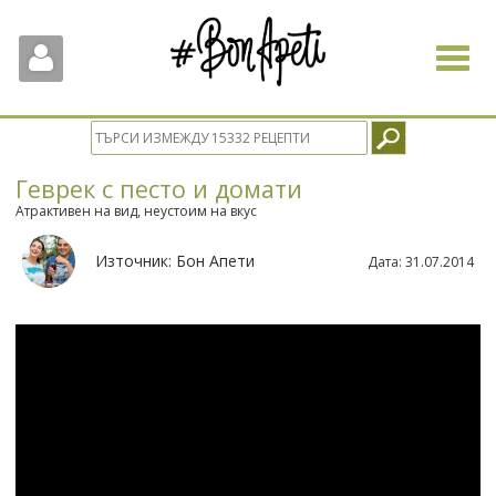
Toggle
navigat
Геврек с песто и домати
Атрактивен на вид, неустоим на вкус
Източник:
Бон Апети
Дата:
31.07.2014