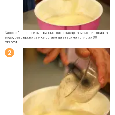
Бялото брашно се смесва със солта, захарта, маята и топлата
вода, разбърква се и се оставя да втаса на топло за 30
минути.
2