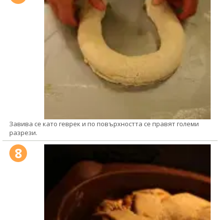
Завива се като геврек и по повърхността се правят големи
разрези.
8