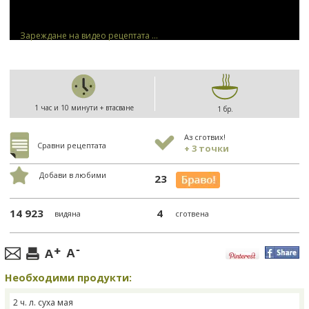
Зареждане на видео рецептата ...
1 час и 10 минути + втасване
1 бр.
Аз сготвих!
Сравни рецептата
+ 3 точки
Добави в любими
23
14 923
4
видяна
сготвена
Необходими продукти:
2 ч. л. суха мая