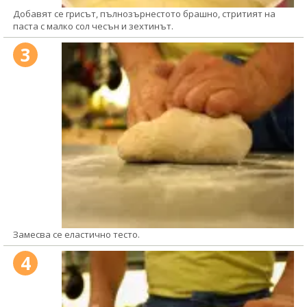
Добавят се грисът, пълнозърнестото брашно, стритият на
паста с малко сол чесън и зехтинът.
3
Замесва се еластично тесто.
4