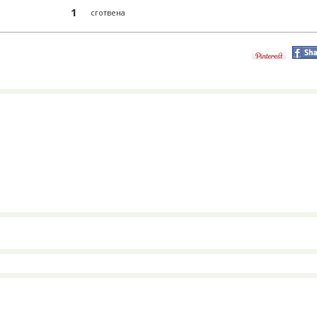
1
сготвена