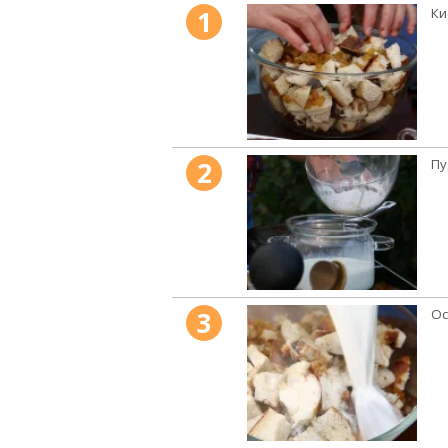
1
Ки
2
Пу
3
Ос