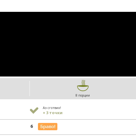
8 порции
Аз сготвих!
+ 3 точки
6