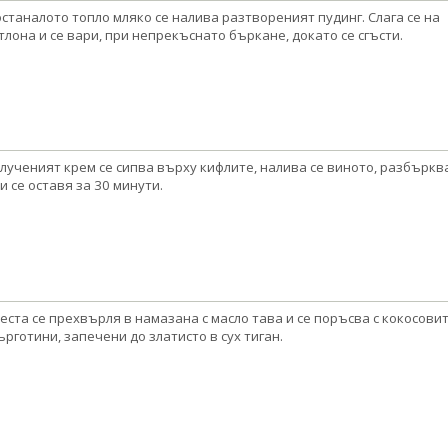
останалото топло мляко се налива разтвореният пудинг. Слага се на
тлона и се вари, при непрекъснато бъркане, докато се сгъсти.
лученият крем се сипва върху кифлите, налива се виното, разбъркв
 и се оставя за 30 минути.
еста се прехвърля в намазана с масло тава и се поръсва с кокосови
ърготини, запечени до златисто в сух тиган.