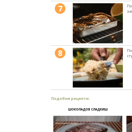
7
По
за
8
По
ст
Подобни рецепти:
ШОКОЛАДОВ СЛАДКИШ