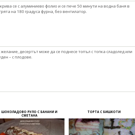
крива се с алуминиево фолио и се пече 50 минути на водна баня в
грята на 180 градуса фурна, без вентилатор.
 желание, десертът може да се поднесе топъл с топка сладолед или
уден – с плодове.
ШОКОЛАДОВО РУЛО С БАНАНИ И
ТОРТА С БИШКОТИ
СМЕТАНА