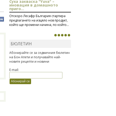
Суха закваска "Yuva" –
иновация в домашното
приго...
Отскоро Лесафр България стартира
предлагането на изцяло нов продукт,
който ще промени начина, по който...
БЮЛЕТИН
Абонирайте се за седмичния бюлетин
на Бон Апети и получавайте най-
новите рецепти и новини
E-mail: