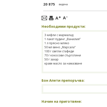
20 875
видяна
Необходими продукти:
3 кифли с мармалад
1 пакет пудинг „Ванилия”
1 л прясно мляко
50 мл вино „Марсала“
100 г светли стафиди
70 г кокосови стърготини
50 г захар
краве масло за намазване
Бон Апети препоръчва:
Начин на приготвяне: