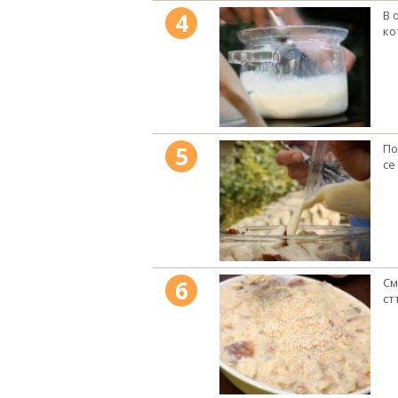
4
В 
ко
5
По
се
6
См
ст