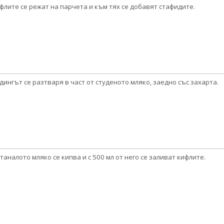
флите се режат на парчета и към тях се добавят стафидите.
дингът се разтваря в част от студеното мляко, заедно със захарта.
таналото мляко се кипва и с 500 мл от него се заливат кифлите.