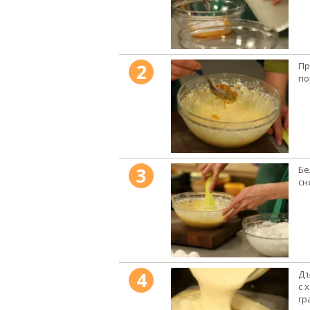
2
Пр
по
3
Бе
сн
4
Дъ
с 
гр