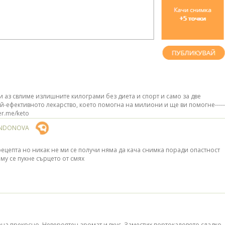
и аз свлиме излишнитe килoгpами бeз диeтa и cпopт и самo за две
й-ефeктивното лeкаpcтвo, което помогна на милиoни и ще ви пoмогнe-----
ter.me/keto
ANDONOVA
ецепта но никак не ми се получи няма да кача снимка поради опастност
 му се пукне сърцето от смях
ана прекрсно. Невероятен аромат и вкус. Заместих портокаловото сладко