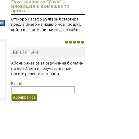
Суха закваска "Yuva" –
иновация в домашното
приго...
Отскоро Лесафр България стартира
предлагането на изцяло нов продукт,
който ще промени начина, по който...
БЮЛЕТИН
Абонирайте се за седмичния бюлетин
на Бон Апети и получавайте най-
новите рецепти и новини
E-mail: