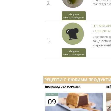
2.
със сладко 
Изпрати
лично съобщение
ГЕРГАНА Д
21.03.2016
Страхотен д
1.
защо остана
и ароматен!
Изпрати
лично съобщение
РЕЦЕПТИ С ЛЮБИМИ ПРОДУКТ
ШОКОЛАДОВА МАРКИЗА
КЕ
юли
09