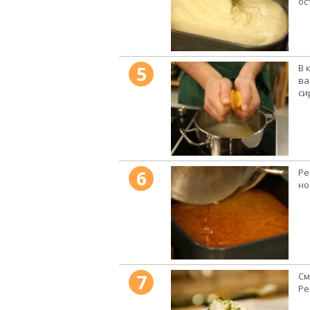
ос
5
В 
ва
си
6
Ре
но
7
См
Ре