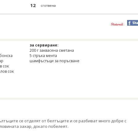
12
сготвена
за сервиране:
200 г заквасена сметана
рбонска
5 стръка мента
ар
шамфъстъци за поръсване
в сок
алов сок
лтъците се отделят от белтъците и се разбиват много добре с
ловината захар, докато побелеят.