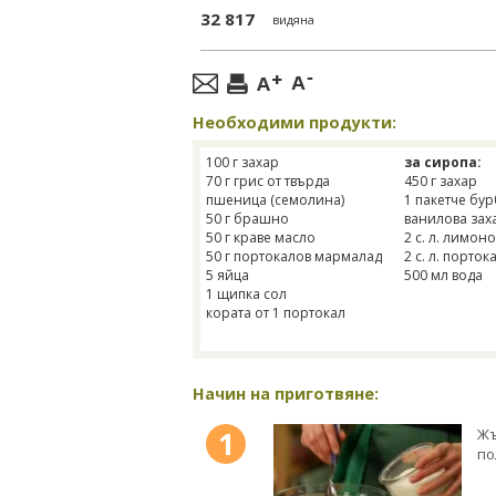
32 817
видяна
Необходими продукти:
100 г захар
за сиропа:
70 г грис от твърда
450 г захар
пшеница (семолина)
1 пакетче бу
50 г брашно
ванилова зах
50 г краве масло
2 с. л. лимоно
50 г портокалов мармалад
2 с. л. порток
5 яйца
500 мл вода
1 щипка сол
кората от 1 портокал
Начин на приготвяне:
1
Жъ
по