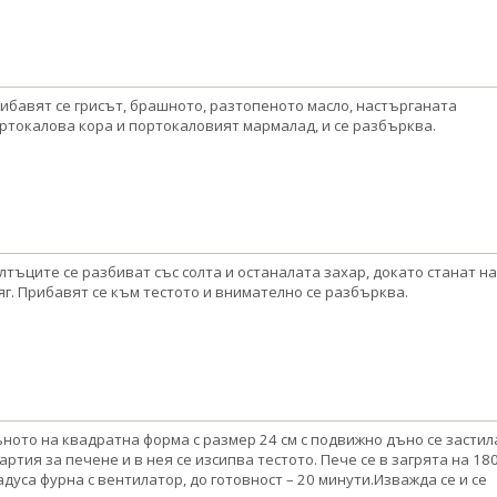
ибавят се грисът, брашното, разтопеното масло, настърганата
ртокалова кора и портокаловият мармалад, и се разбърква.
лтъците се разбиват със солта и останалата захар, докато станат на
яг. Прибавят се към тестото и внимателно се разбърква.
ното на квадратна форма с размер 24 см с подвижно дъно се застил
хартия за печене и в нея се изсипва тестото. Пече се в загрята на 18
адуса фурна с вентилатор, до готовност – 20 минути.Изважда се и се