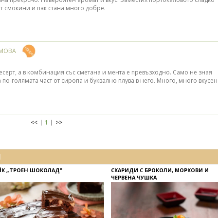
от смокини и пак стана много добре.
ИМОВА
есерт, а в комбинация със сметана и мента е превъзходно. Само не зная
 по-голямата част от сиропа и буквално плува в него. Много, много вкусен
<<
1
>>
И
ЙК „ТРОЕН ШОКОЛАД"
СКАРИДИ С БРОКОЛИ, МОРКОВИ И
ЧЕРВЕНА ЧУШКА