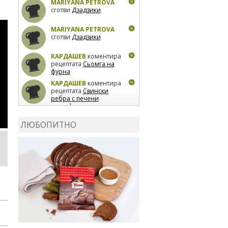
MARIYANA PETROVA
сготви
Дзадзики
MARIYANA PETROVA
сготви
Дзадзики
КАРДАШЕВ
коментира
рецептата
Сьомга на
фурна
КАРДАШЕВ
коментира
рецептата
Свински
ребра с печени
картофи
ВЛАДИМИРА
сготви
Пилешко с бяло вино и
ЛЮБОПИТНО
лимон
MARINA_VITA
коментира рецептата
Киноа със зеленчуци