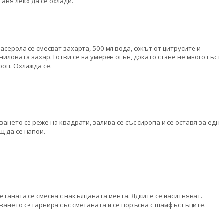
тавя леко да се охлади.
касерола се смесват захарта, 500 мл вода, сокът от цитрусите и
ниловата захар. Готви се на умерен огън, докато стане не много гъс
роп. Охлажда се.
ването се реже на квадрати, залива се със сиропа и се оставя за едн
щ да се напои.
етаната се смесва с накълцаната мента. Ядките се наситняват.
ването се гарнира със сметаната и се поръсва с шамфъстъците.