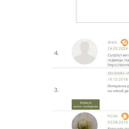
ЯНКА
24.05.2024
4.
Съпргът ми 
сeдмици. На
https://shor
KRASIMIRA 
16.12.2018
Интересна р
3.
на някой да
Изпрати
лично съобщение
РОЗИ
03.08.2016
Реването ст