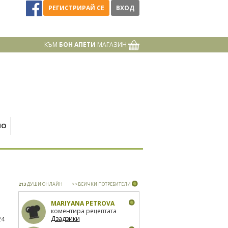
РЕГИСТРИРАЙ СЕ
ВХОД
КЪМ
БОН АПЕТИ
МАГАЗИН
НО
213
ДУШИ ОНЛАЙН
>>ВСИЧКИ ПОТРЕБИТЕЛИ
MARIYANA PETROVA
коментира рецептата
Дзадзики
24