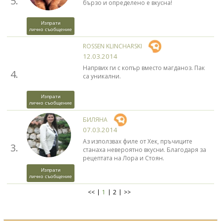
5.
бързо и определено е вкусна!
Изпрати
лично съобщение
ROSSEN KLINCHARSKI
12.03.2014
Напрвих ги с копър вместо магданоз. Пак
4.
са уникални.
Изпрати
лично съобщение
БИЛЯНА
07.03.2014
Аз използвах филе от Хек, пръчиците
3.
станаха невероятно вкусни. Благодаря за
рецептата на Лора и Стоян.
Изпрати
лично съобщение
<<
1
2
>>