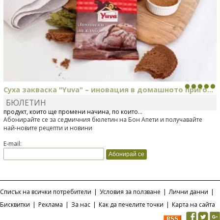
Суха закваска "Yuva" – иновация в домашното приго...
БЮЛЕТИН
Отскоро Лесафр България стартира предлагането на изцяло нов
продукт, който ще промени начина, по който...
Абонирайте се за седмичния бюлетин на Бон Апети и получавайте
най-новите рецепти и новини
E-mail:
Списък на всички потребители
|
Условия за ползване
|
Лични данни
|
Бисквитки
|
Реклама
|
За нас
|
Как да печелите точки
|
Карта на сайта