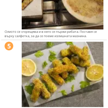
Олиото се сгорещява и в него се пържи рибата. Поставя се
върху салфетка, за да се поеме излишната мазнина.
5