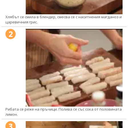
Хлябът се смила в блендер, смесва се с наситнения магданоз и
царевичния грис.
2
Рибата се реже на пръчици. Полива се със сока от половината
лимон.
3