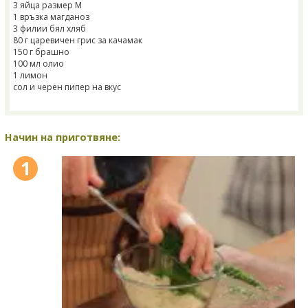
3 яйца размер M
1 връзка магданоз
3 филии бял хляб
80 г царевичен грис за качамак
150 г брашно
100 мл олио
1 лимон
сол и черен пипер на вкус
Начин на приготвяне:
1