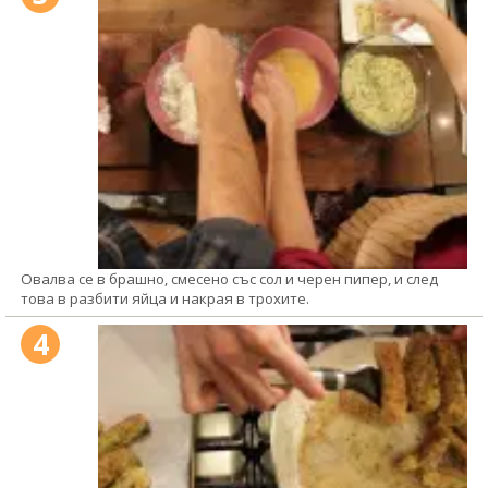
Овалва се в брашно, смесено със сол и черен пипер, и след
това в разбити яйца и накрая в трохите.
4