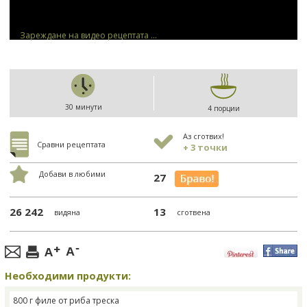
Зареждане на видео рецептата ...
30 минути
4 порции
Аз сготвих!
Сравни рецептата
+ 3 точки
Добави в любими
27
26 242
13
видяна
сготвена
Необходими продукти:
800 г филе от риба треска