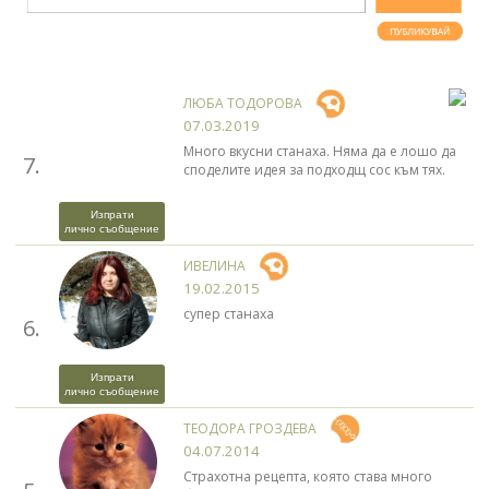
ЛЮБА ТОДОРОВА
07.03.2019
Много вкусни станаха. Няма да е лошо да
7.
споделите идея за подходщ сос към тях.
Изпрати
лично съобщение
ИВЕЛИНА
19.02.2015
супер станаха
6.
Изпрати
лично съобщение
ТЕОДОРА ГРОЗДЕВА
04.07.2014
Страхотна рецепта, която става много