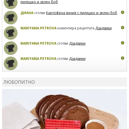
пилешко и зелен боб
ДИАНА
сготви
Картофена яхния с пилешко и зелен боб
MARIYANA PETROVA
коментира рецептата
Дзадзики
MARIYANA PETROVA
сготви
Дзадзики
MARIYANA PETROVA
сготви
Дзадзики
КАРДАШЕВ
коментира рецептата
Сьомга на фурна
ЛЮБОПИТНО
КАРДАШЕВ
коментира рецептата
Свински ребра с
печени картофи