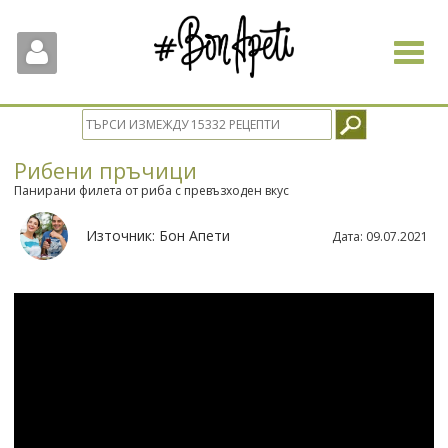
Toggle
navigat
Рибени пръчици
Панирани филета от риба с превъзходен вкус
Източник:
Бон Апети
Дата:
09.07.2021