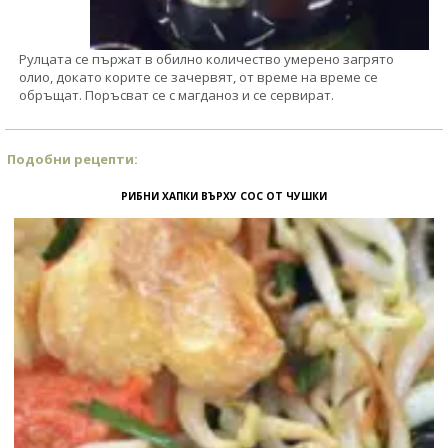
Рулцата се пържат в обилно количество умерено загрято
олио, докато корите се зачервят, от време на време се
обръщат. Поръсват се с магданоз и се сервират.
Подобни рецепти:
РИБНИ ХАПКИ ВЪРХУ СОС ОТ ЧУШКИ