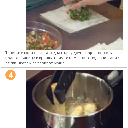
Точените кори се слагат една върху друга, нарязват се на
правоъгълници и краищата им се намазват с вода. Поставя се
от плънката и се завиват рулца.
4