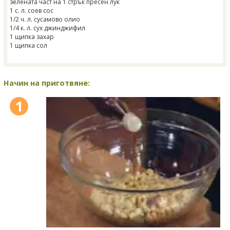
зелената част на 1 стрък пресен лук
1 с. л. соев сос
1/2 ч. л. сусамово олио
1/4 к. л. сух джинджифил
1 щипка захар
1 щипка сол
Начин на приготвяне:
1