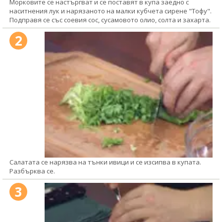
Морковите се настъргват и се поставят в купа заедно с
наситнения лук и нарязаното на малки кубчета сирене "Тофу".
Подправя се със соевия сос, сусамовото олио, солта и захарта.
2
Салатата се нарязва на тънки ивици и се изсипва в купата.
Разбърква се.
3