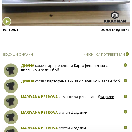
19.11.2021
30 904 гледания
180
ДУШИ ОНЛАЙН
>>ВСИЧКИ ПОТРЕБИТЕЛИ
ДИАНА
коментира рецептата
Картофена яхния с
пилешко и зелен боб
ДИАНА
сготви
Картофена яхния с пилешко и зелен боб
MARIYANA PETROVA
коментира рецептата
Дзадзики
MARIYANA PETROVA
сготви
Дзадзики
MARIYANA PETROVA
сготви
Дзадзики