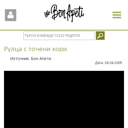
Toggle
navigat
Рулца с точени кори
Източник:
Бон Апети
Дата:
28.04.2005