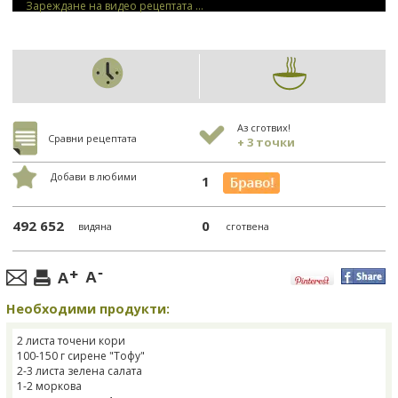
Зареждане на видео рецептата ...
Аз сготвих!
Сравни рецептата
+ 3 точки
Добави в любими
1
492 652
0
видяна
сготвена
Необходими продукти:
2 листа точени кори
100-150 г сирене "Тофу"
2-3 листа зелена салата
1-2 моркова