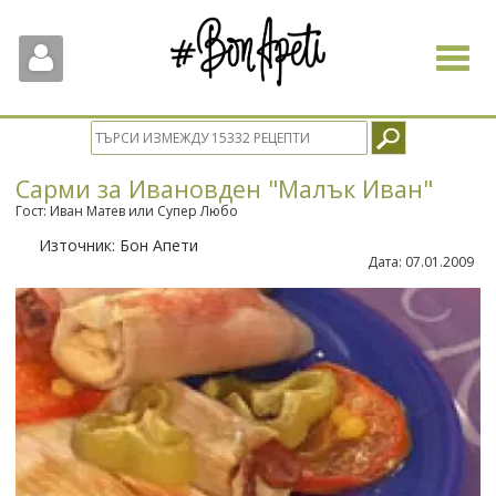
Toggle
navigat
Сарми за Ивановден "Малък Иван"
Гост: Иван Матев или Супер Любо
Източник:
Бон Апети
Дата:
07.01.2009