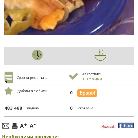
Аз сготвих!
Сравни рецептата
+ 3 точки
Добави в любими
0
483 468
0
видяна
сготвена
Необходими продукти: