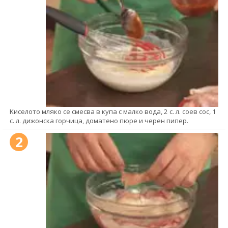
Kиселото мляко се смесва в купа с малко вода, 2 с. л. соев сос, 1
с. л. дижонска горчица, доматено пюре и черен пипер.
2