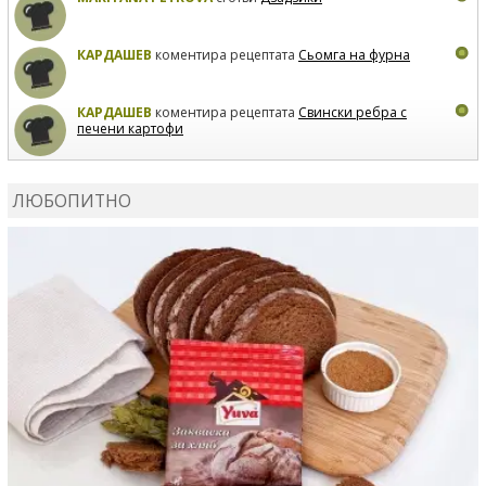
КАРДАШЕВ
коментира рецептата
Сьомга на фурна
КАРДАШЕВ
коментира рецептата
Свински ребра с
печени картофи
ВЛАДИМИРА
сготви
Пилешко с бяло вино и лимон
ЛЮБОПИТНО
MARINA_VITA
коментира рецептата
Киноа със
зеленчуци