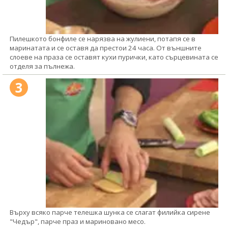
Пилешкото бонфиле се нарязва на жулиени, потапя се в
маринатата и се оставя да престои 24 часа. От външните
слоеве на праза се оставят кухи пурички, като сърцевината се
отделя за пълнежа.
3
Върху всяко парче телешка шунка се слагат филийка сирене
"Чедър", парче праз и мариновано месо.