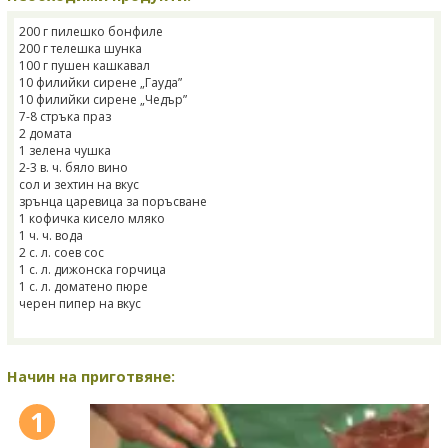
200 г пилешко бонфиле
200 г телешка шунка
100 г пушен кашкавал
10 филийки сирене „Гауда”
10 филийки сирене „Чедър”
7-8 стръка праз
2 домата
1 зелена чушка
2-3 в. ч. бяло вино
сол и зехтин на вкус
зрънца царевица за поръсване
1 кофичка кисело мляко
1 ч. ч. вода
2 с. л. соев сос
1 с. л. дижонска горчица
1 с. л. доматено пюре
черен пипер на вкус
Начин на приготвяне:
1