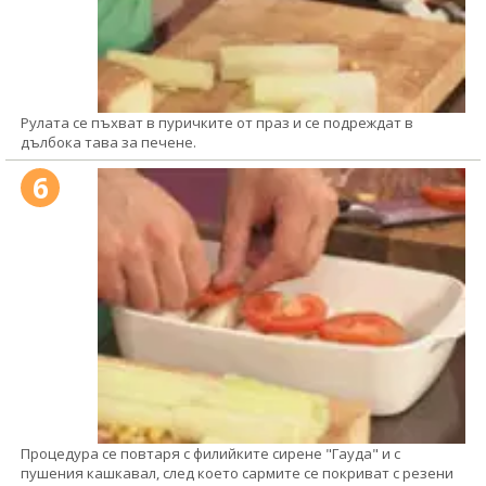
Рулата се пъхват в пуричките от праз и се подреждат в
дълбока тава за печене.
6
Процедура се повтаря с филийките сирене "Гауда" и с
пушения кашкавал, след което сармите се покриват с резени