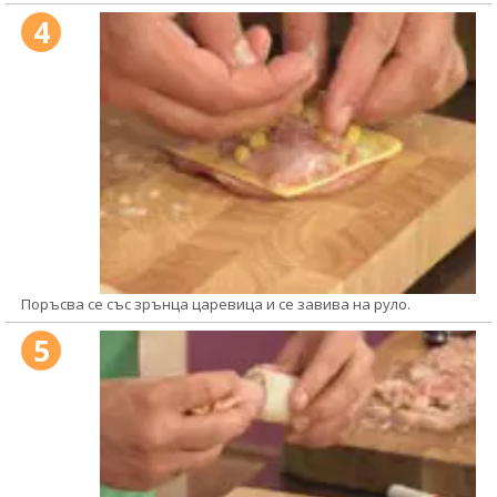
4
Поръсва се със зрънца царевица и се завива на руло.
5