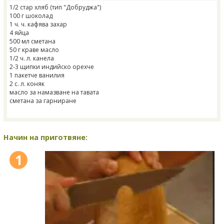
1/2 стар хляб (тип "Добруджа")
100 г шоколад
1 ч. ч. кафява захар
4 яйца
500 мл сметана
50 г краве масло
1/2 ч. л. канела
2-3 щипки индийско орехче
1 пакетче ванилия
2 с. л. коняк
масло за намазване на тавата
сметана за гарниране
Начин на приготвяне:
1