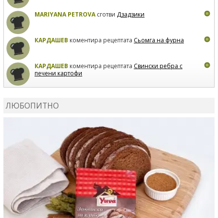
MARIYANA PETROVA
сготви
Дзадзики
КАРДАШЕВ
коментира рецептата
Сьомга на фурна
КАРДАШЕВ
коментира рецептата
Свински ребра с
печени картофи
ВЛАДИМИРА
сготви
Пилешко с бяло вино и лимон
ЛЮБОПИТНО
MARINA_VITA
коментира рецептата
Киноа със
зеленчуци