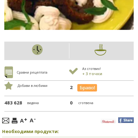
Аз сготвих!
Сравни рецептата
+ 3 точки
Добави в любими
2
483 628
0
видяна
сготвена
Необходими продукти: