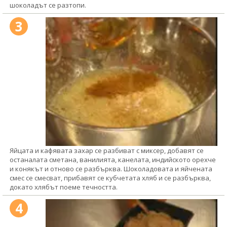
шоколадът се разтопи.
3
Яйцата и кафявата захар се разбиват с миксер, добавят се
останалата сметана, ванилията, канелата, индийското орехче
и конякът и отново се разбърква. Шоколадовата и яйчената
смес се смесват, прибавят се кубчетата хляб и се разбърква,
докато хлябът поеме течността.
4