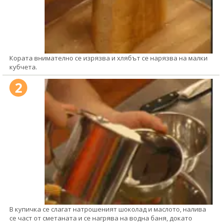
Кората внимателно се изрязва и хлябът се нарязва на малки
кубчета.
2
В купичка се слагат натрошеният шоколад и маслото, налива
се част от сметаната и се нагрява на водна баня, докато