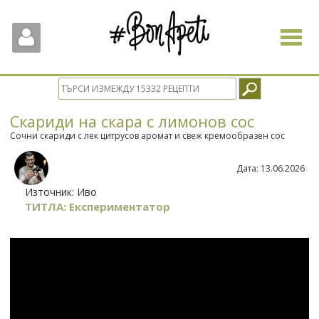
Toggle
navigat
Скариди на скара с лимонов сос
Сочни скариди с лек цитрусов аромат и свеж кремообразен сос
Дата:
13.06.2026
Източник:
Иво
ТИТЛА: Експериментатор