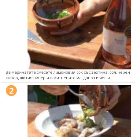
За маринатата смесете лимоновия сок със зехтина, сол, черен
пипер, лютия пипер и наситнените магданоз и чесън.
2