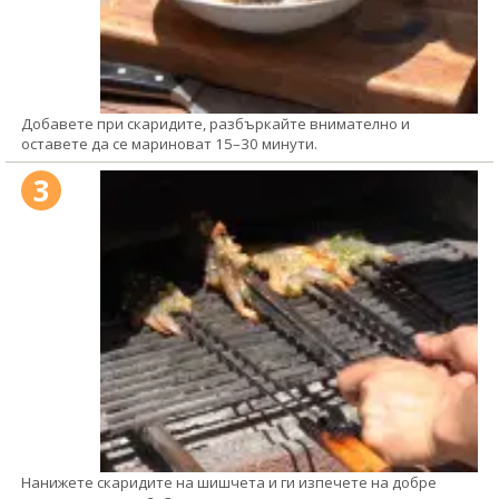
Добавете при скаридите, разбъркайте внимателно и
оставете да се мариноват 15–30 минути.
3
Нанижете скаридите на шишчета и ги изпечете на добре