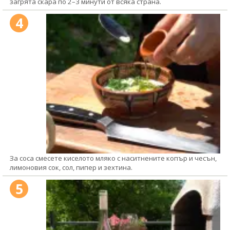
загрята скара по 2–3 минути от всяка страна.
4
За соса смесете киселото мляко с наситнените копър и чесън,
лимоновия сок, сол, пипер и зехтина.
5