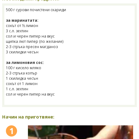
500 г сурови почистени скариди
за маринатата:
сокът от ½ лимон
3 с.л. зехтин
сол и черен пипер на вкус
щипка лют пипер (по желание)
2-3 стръка пресен магданоз
3 скилидки чесън
за лимоновия сос:
100 г кисело мляко
2-3 стръка копър
1 скилидка чесън
сокът от 1 лимон
1 с.л. зехтин
сол и черен пипер на вкус
Начин на приготвяне:
1