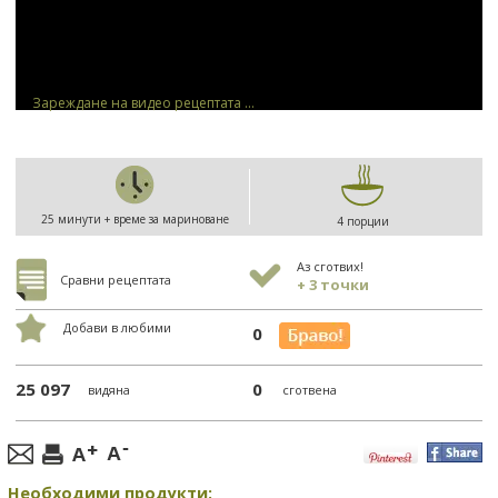
Зареждане на видео рецептата ...
25 минути + време за мариноване
4 порции
Аз сготвих!
Сравни рецептата
+ 3 точки
Добави в любими
0
25 097
0
видяна
сготвена
Необходими продукти: