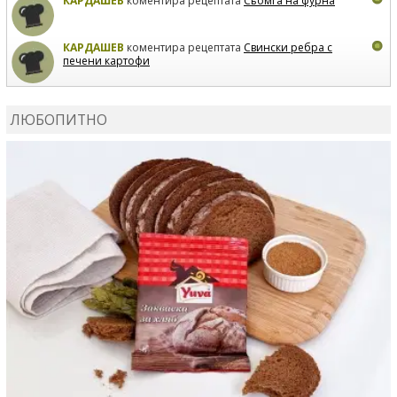
КАРДАШЕВ
коментира рецептата
Сьомга на фурна
КАРДАШЕВ
коментира рецептата
Свински ребра с
печени картофи
ВЛАДИМИРА
сготви
Пилешко с бяло вино и лимон
ЛЮБОПИТНО
MARINA_VITA
коментира рецептата
Киноа със
зеленчуци