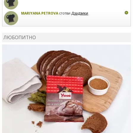
MARIYANA PETROVA
сготви
Дзадзики
КАРДАШЕВ
коментира рецептата
Сьомга на фурна
ЛЮБОПИТНО
КАРДАШЕВ
коментира рецептата
Свински ребра с
печени картофи