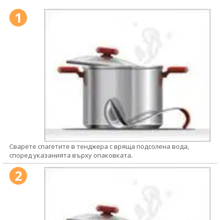
1
Сварете спагетите в тенджера с вряща подсолена вода,
според указанията върху опаковката.
2