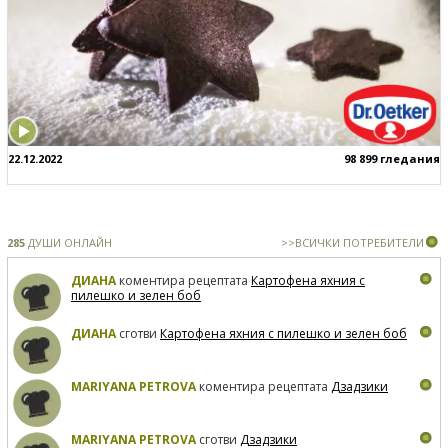
22.12.2022
98 899 гледания
285
ДУШИ ОНЛАЙН
>>ВСИЧКИ ПОТРЕБИТЕЛИ
ДИАНА
коментира рецептата
Картофена яхния с
пилешко и зелен боб
ДИАНА
сготви
Картофена яхния с пилешко и зелен боб
MARIYANA PETROVA
коментира рецептата
Дзадзики
MARIYANA PETROVA
сготви
Дзадзики