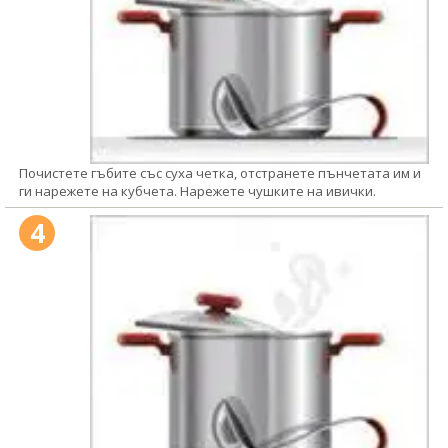
Почистете гъбите със суха четка, отстранете пънчетата им и
ги нарежете на кубчета. Нарежете чушките на ивички.
4