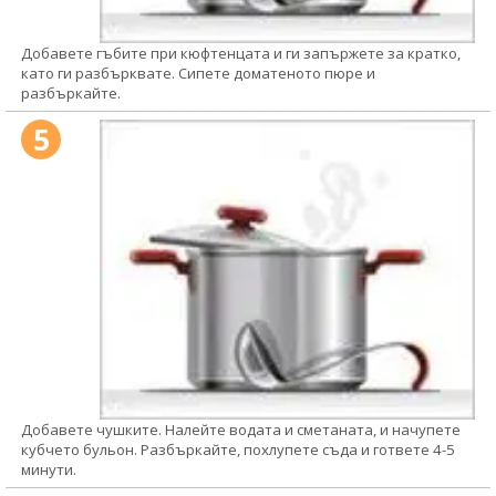
Добавете гъбите при кюфтенцата и ги запържете за кратко,
като ги разбърквате. Сипете доматеното пюре и
разбъркайте.
5
Добавете чушките. Налейте водата и сметаната, и начупете
кубчето бульон. Разбъркайте, похлупете съда и гответе 4-5
минути.