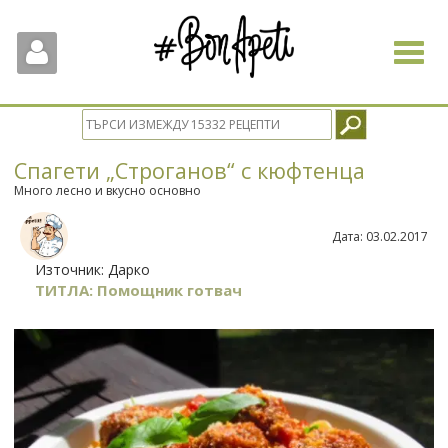
Toggle
navigat
Спагети „Строганов“ с кюфтенца
Много лесно и вкусно основно
Дата:
03.02.2017
Източник:
Дарко
ТИТЛА: Помощник готвач