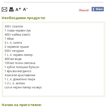
Необходими продукти:
300 г спагети
1 глава червен лук
400 г кайма (смес)
1 яйце
3 с. л. галета
2 червени чушки
500 г печурки
1 с. л. червен пипер
400 мл вода
100 мл течна сметана
1 кубче телешки бульон
1 връзка магданоз
4 кисели краставички
1 с. л. доматено пюре
1-2 с. л. зехтин
сол и черен пипер на вкус
Начин на приготвяне: