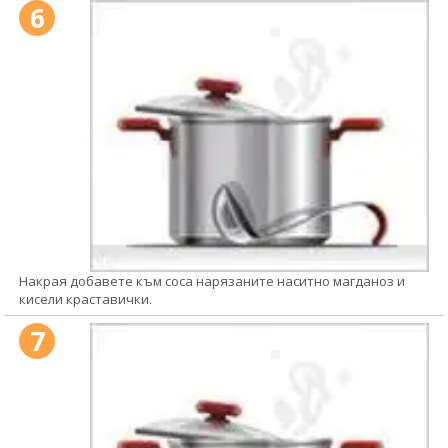
6
Накрая добавете към соса нарязаните наситно магданоз и
кисели краставички.
7