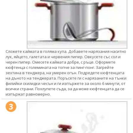
Сложете каймата в голяма купа. Добавете нарязания наситно
лук, яйцето, галетата и червения пипер. Овкусете със сол и
черен пипер. Омесете каймата добре, с ръце. Оформете
кюфтенца с големината на топче за пинг-понг. Загрейте
зехтина в тенджера, на умерен огън. Подредете кюфтенцата
на дъното на тенджерата. Поръсете ги с нарязаните на тънки
филийки скилидки чесън и ги изпържете за около 6 минути, от
всички страни. Похлупете съда, за да може кюфтенцата да се
изпържат равномерно.
3