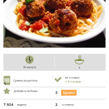
30 минути
4
Аз сготвих!
Сравни рецептата
+ 3 точки
Добави в любими
2
7 924
2
видяна
сготвена