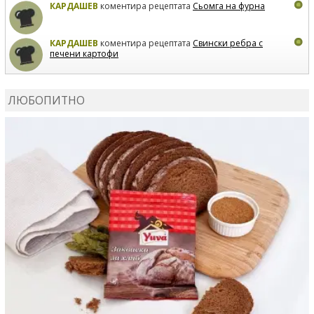
КАРДАШЕВ
коментира рецептата
Сьомга на фурна
КАРДАШЕВ
коментира рецептата
Свински ребра с
печени картофи
ВЛАДИМИРА
сготви
Пилешко с бяло вино и лимон
ЛЮБОПИТНО
MARINA_VITA
коментира рецептата
Киноа със
зеленчуци