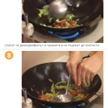
Слагат се джинджифилът и чушките и се пържат до златисто.
8