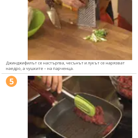
Джинджифилът се настъргва, чесънът и лукът се нарязват
наедро, а чушките – на парченца.
5