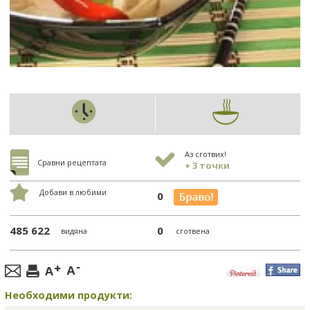
Аз сготвих!
Сравни рецептата
+ 3 точки
Добави в любими
0
485 622
0
видяна
сготвена
Необходими продукти: