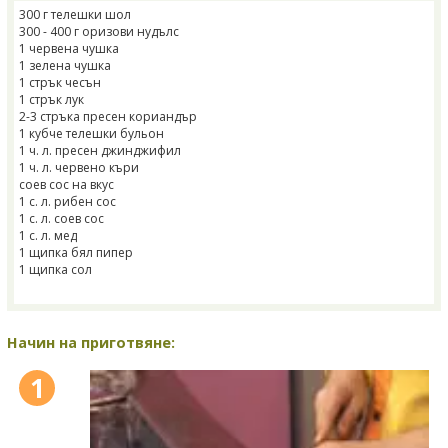
300 г телешки шол
300 - 400 г оризови нудълс
1 червена чушка
1 зелена чушка
1 стрък чесън
1 стрък лук
2-3 стръка пресен кориандър
1 кубче телешки бульон
1 ч. л. пресен джинджифил
1 ч. л. червено къри
соев сос на вкус
1 с. л. рибен сос
1 с. л. соев сос
1 с. л. мед
1 щипка бял пипер
1 щипка сол
Начин на приготвяне:
1