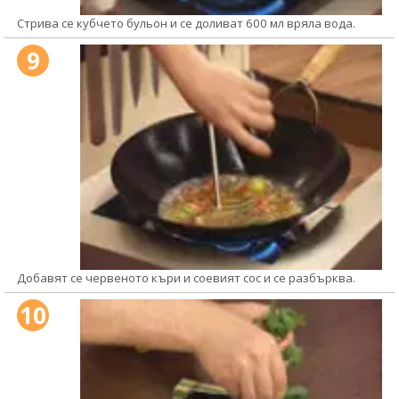
Стрива се кубчето бульон и се доливат 600 мл вряла вода.
9
Добавят се червеното къри и соевият сос и се разбърква.
10