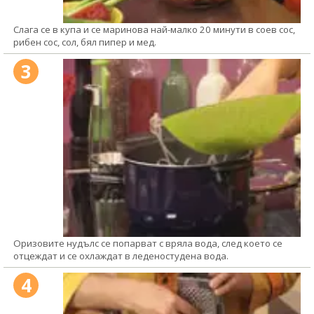
Слага се в купа и се маринова най-малко 20 минути в соев сос,
рибен сос, сол, бял пипер и мед.
3
Оризовите нудълс се попарват с вряла вода, след което се
отцеждат и се охлаждат в леденостудена вода.
4