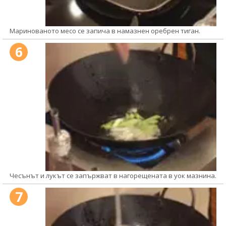
Маринованото месо се запича в намазнен оребрен тиган.
6
Чесънът и лукът се запържват в нагорещената в уок мазнина.
7