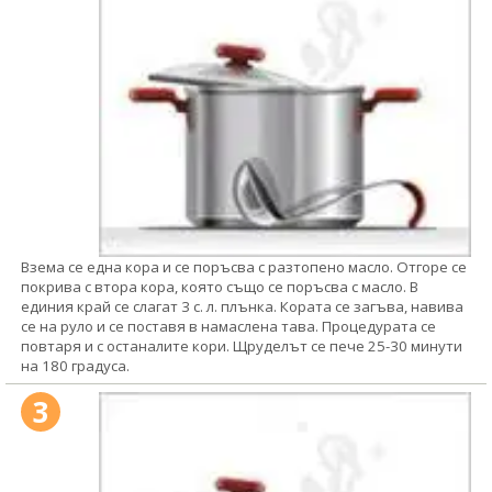
Взема се една кора и се поръсва с разтопено масло. Отгоре се
покрива с втора кора, която също се поръсва с масло. В
единия край се слагат 3 с. л. плънка. Кората се загъва, навива
се на руло и се поставя в намаслена тава. Процедурата се
повтаря и с останалите кори. Щруделът се пече 25-30 минути
на 180 градуса.
3