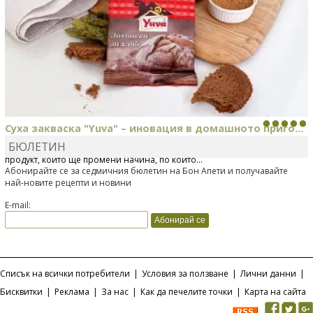
Суха закваска "Yuva" – иновация в домашното приго...
БЮЛЕТИН
Отскоро Лесафр България стартира предлагането на изцяло нов
продукт, който ще промени начина, по който...
Абонирайте се за седмичния бюлетин на Бон Апети и получавайте
най-новите рецепти и новини
E-mail:
Списък на всички потребители
|
Условия за ползване
|
Лични данни
|
Бисквитки
|
Реклама
|
За нас
|
Как да печелите точки
|
Карта на сайта