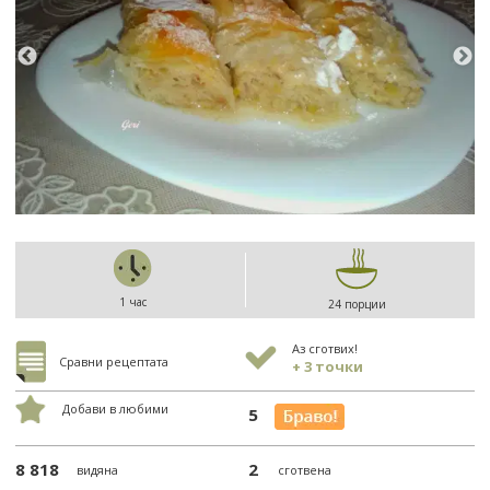
1 час
24 порции
Аз сготвих!
Сравни рецептата
+ 3 точки
Добави в любими
5
8 818
2
видяна
сготвена