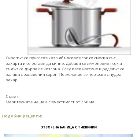
Сиропът се приготвя като ябълковия сок се смесва със
захарта и се оставя да кипне. Добавя се лимоновият сок и
съдът се дърпа от котлона. След като изстине щруделът се
залива с охладения сироп. По желание се поръсва с пудра
захар.
Съвет:
Мерителната чаша е с вместимост от 250 мл.
Подобни рецепти:
ОТВОРЕНА БАНИЦА С ТИКВИЧКИ