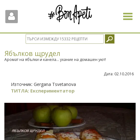
Toggle
navigat
Ябълков щрудел
Аромат на ябълки и канела... ухание на домашен уют!
Дата:
02.10.2016
Източник:
Gergana Tsvetanova
ТИТЛА: Експериментатор