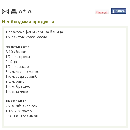
Необходими продукти:
1 опаковка фини кори за баница
1/2 пакетче краве масло
за плънката:
8-10 ябълки
1/2 ч. ч. орехи
2 яйца
1/2 ч. ч. захар
3 с. л. кисело мляко
1 к. л. сода за хляб
3 с. л. олио
1 ч. ч. брашно
1 ч. л. канела
за сиропа:
2 ч. ч. ябълков сок
1 1/2 ч. ч. захар
сокът от 1/2 лимон