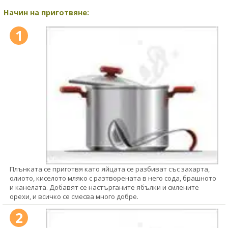
Начин на приготвяне:
1
Плънката се приготвя като яйцата се разбиват със захарта,
олиото, киселото мляко с разтворената в него сода, брашното
и канелата. Добавят се настърганите ябълки и смлените
орехи, и всичко се смесва много добре.
2