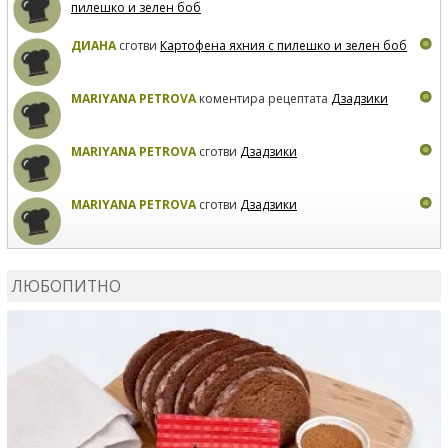
пилешко и зелен боб
ДИАНА
сготви
Картофена яхния с пилешко и зелен боб
MARIYANA PETROVA
коментира рецептата
Дзадзики
MARIYANA PETROVA
сготви
Дзадзики
MARIYANA PETROVA
сготви
Дзадзики
КАРДАШЕВ
коментира рецептата
Сьомга на фурна
ЛЮБОПИТНО
КАРДАШЕВ
коментира рецептата
Свински ребра с
печени картофи