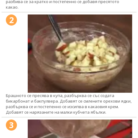
разбива се за кратко и постепенно се добавя пресятото
какао.
2
Брашното се пресява в купа, разбърква се със содата
бикарбонат и бакпулвера. Добавят се смлените орехови ядки,
разбърква се и постепенно се изсипва в какаовия крем.
Добавят се нарязаните на малки кубчета ябълки.
3