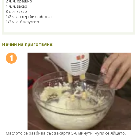
2 ч. ч. брашно
1 ч. ч. захар
3 с. л. какао
1/2 ч. л. сода бикарбонат
1/2 ч. л. бакпулвер
Начин на приготвяне:
1
Маслото се разбива със захарта 5-6 минути. Чупи се яйцето,