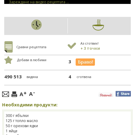
Зареждане на видео рецептата ...
Аз сготвих!
Сравни рецептата
+ 3 точки
Добави в любими
3
490 513
4
видяна
сготвена
Необходими продукти:
300 г ябълки
125 г топло масло
50 г орехови ядки
1 яйце