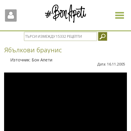
Toggle
navigat
Ябълкови браунис
Източник:
Бон Апети
Дата:
16.11.2005