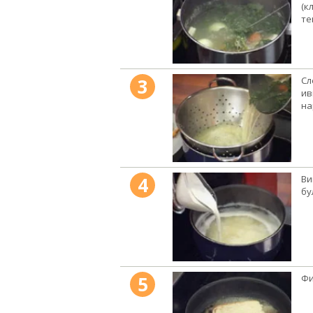
(к
те
3
Сл
ив
на
4
Ви
бу
5
Фи