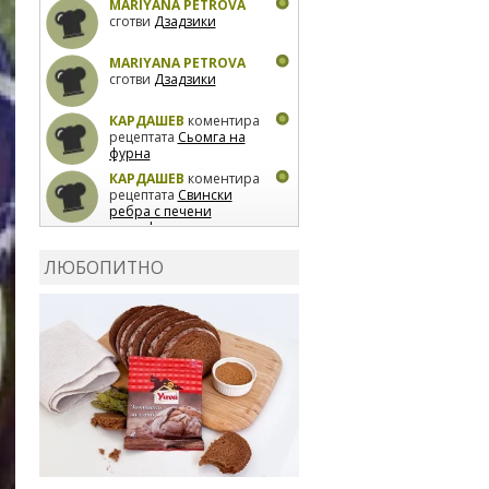
MARIYANA PETROVA
сготви
Дзадзики
MARIYANA PETROVA
сготви
Дзадзики
КАРДАШЕВ
коментира
рецептата
Сьомга на
фурна
КАРДАШЕВ
коментира
рецептата
Свински
ребра с печени
картофи
ВЛАДИМИРА
сготви
Пилешко с бяло вино и
ЛЮБОПИТНО
лимон
MARINA_VITA
коментира рецептата
Киноа със зеленчуци