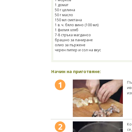
1 домат
50 г целина
50 г масло
150 мл сметана
1 в. ч. бяло вино (100 мл)
1 филия хляб
7-8 стръка магданоз
брашно за паниране
олио за пържене
черен пипер и сол на вкус
Начин на приготвяне:
1
Пъ
ив
из
2
Ко
се