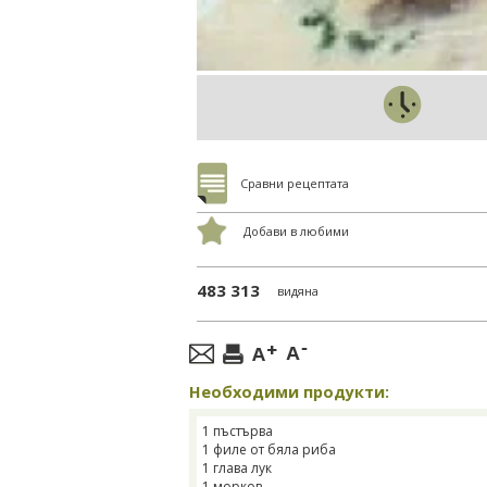
Сравни рецептата
Добави в любими
483 313
видяна
Необходими продукти:
1 пъстърва
1 филе от бяла риба
1 глава лук
1 морков