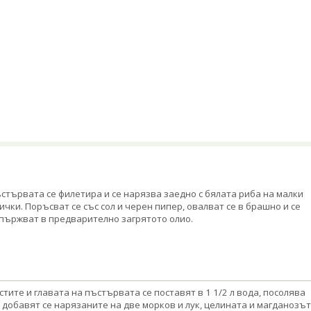
стървата се филетира и се нарязва заедно с бялата риба на малки
ички. Поръсват се със сол и черен пипер, овалват се в брашно и се
пържват в предварително загрятото олио.
стите и главата на пъстървата се поставят в 1 1/2 л вода, посолява
, добавят се нарязаните на две морков и лук, целината и магданозът