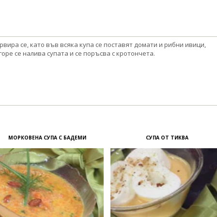
рвира се, като във всяка купа се поставят домати и рибни ивици,
горе се налива супата и се поръсва с кротончета.
МОРКОВЕНА СУПА С БАДЕМИ
СУПА ОТ ТИКВА