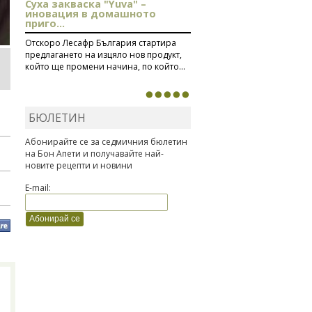
Суха закваска "Yuva" –
иновация в домашното
приго...
Отскоро Лесафр България стартира
предлагането на изцяло нов продукт,
който ще промени начина, по който...
БЮЛЕТИН
Абонирайте се за седмичния бюлетин
на Бон Апети и получавайте най-
новите рецепти и новини
E-mail: