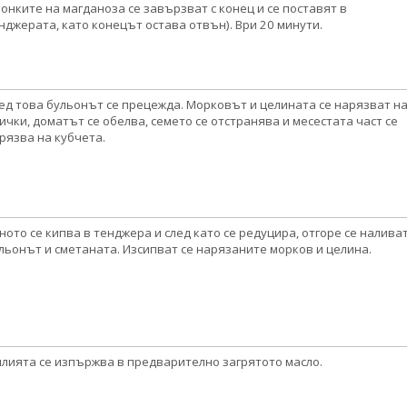
лонките на магданоза се завързват с конец и се поставят в
нджерата, като конецът остава отвън). Ври 20 минути.
ед това бульонът се прецежда. Морковът и целината се нарязват н
ички, доматът се обелва, семето се отстранява и месестата част се
рязва на кубчета.
ното се кипва в тенджера и след като се редуцира, отгоре се налива
льонът и сметаната. Изсипват се нарязаните морков и целина.
лията се изпържва в предварително загрятото масло.