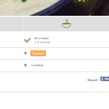
Аз сготвих!
+ 3 точки
0
0
сготвена