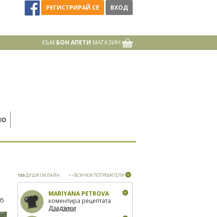
РЕГИСТРИРАЙ СЕ
ВХОД
КЪМ
БОН АПЕТИ
МАГАЗИН
НО
155
ДУШИ ОНЛАЙН
>>ВСИЧКИ ПОТРЕБИТЕЛИ
MARIYANA PETROVA
05
коментира рецептата
Дзадзики